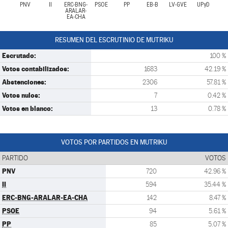
PNV
II
ERC-BNG-
PSOE
PP
EB-B
LV-GVE
UPyD
ARALAR-
EA-CHA
RESUMEN DEL ESCRUTINIO DE MUTRIKU
Escrutado:
100 %
Votos contabilizados:
1683
42.19 %
Abstenciones:
2306
57.81 %
Votos nulos:
7
0.42 %
Votos en blanco:
13
0.78 %
VOTOS POR PARTIDOS EN MUTRIKU
PARTIDO
VOTOS
PNV
720
42.96 %
II
594
35.44 %
ERC-BNG-ARALAR-EA-CHA
142
8.47 %
PSOE
94
5.61 %
PP
85
5.07 %