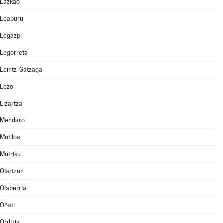
Lazkao
Leaburu
Legazpi
Legorreta
Leintz-Gatzaga
Lezo
Lizartza
Mendaro
Mutiloa
Mutriku
Oiartzun
Olaberria
Oñati
Ordizia