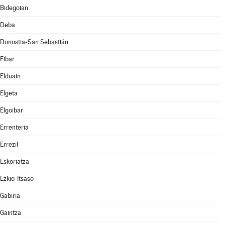
Bidegoian
Deba
Donostia-San Sebastián
Eibar
Elduain
Elgeta
Elgoibar
Errenteria
Errezil
Eskoriatza
Ezkio-Itsaso
Gabiria
Gaintza