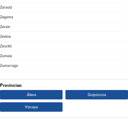
Zarautz
Zegama
Zerain
Zestoa
Zizurkil
Zumaia
Zumarraga
Provincias:
Álava
Guipúzcoa
Vizcaya