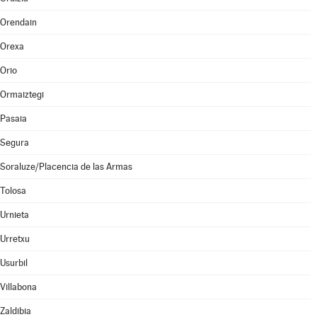
Orendain
Orexa
Orio
Ormaiztegi
Pasaia
Segura
Soraluze/Placencia de las Armas
Tolosa
Urnieta
Urretxu
Usurbil
Villabona
Zaldibia