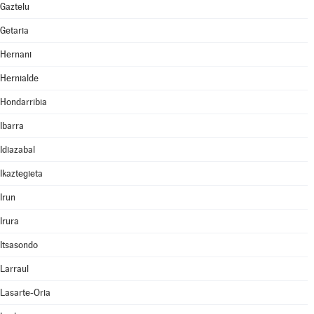
Gaztelu
Getaria
Hernani
Hernialde
Hondarribia
Ibarra
Idiazabal
Ikaztegieta
Irun
Irura
Itsasondo
Larraul
Lasarte-Oria