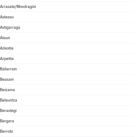
Arrasate/Mondragón
Asteasu
Astigarraga
Ataun
Azkoitia
Azpeitia
Baliarrain
Beasain
Beizama
Belauntza
Berastegi
Bergara
Berrobi