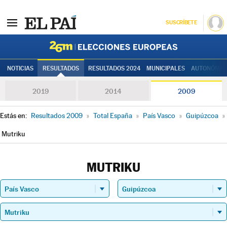
SUSCRÍBETE
Elecciones
NOTICIAS
RESULTADOS
RESULTADOS 2024
MUNICIPALES
AUTONÓMIC
2019
2014
2009
Estás en:
Resultados 2009
»
Total España
»
País Vasco
»
Guipúzcoa
»
Mutriku
MUTRIKU