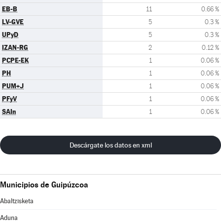
EB-B
11
0.66 %
LV-GVE
5
0.3 %
UPyD
5
0.3 %
IZAN-RG
2
0.12 %
PCPE-EK
1
0.06 %
PH
1
0.06 %
PUM+J
1
0.06 %
PFyV
1
0.06 %
SAIn
1
0.06 %
Descárgate los datos en xml
Municipios de Guipúzcoa
Abaltzisketa
Aduna