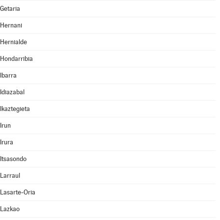
Getaria
Hernani
Hernialde
Hondarribia
Ibarra
Idiazabal
Ikaztegieta
Irun
Irura
Itsasondo
Larraul
Lasarte-Oria
Lazkao