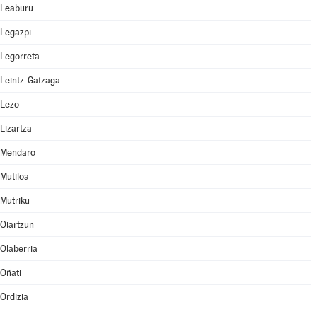
Leaburu
Legazpi
Legorreta
Leintz-Gatzaga
Lezo
Lizartza
Mendaro
Mutiloa
Mutriku
Oiartzun
Olaberria
Oñati
Ordizia