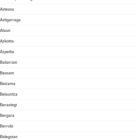
Asteasu
Astigarraga
Ataun
Azkoitia
Azpeitia
Baliarrain
Beasain
Beizama
Belauntza
Berastegi
Bergara
Berrobi
Bidegoian