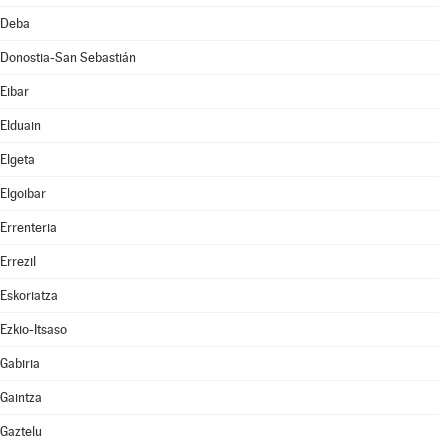
Deba
Donostia-San Sebastián
Eibar
Elduain
Elgeta
Elgoibar
Errenteria
Errezil
Eskoriatza
Ezkio-Itsaso
Gabiria
Gaintza
Gaztelu