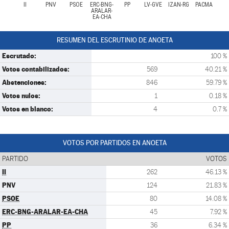
II
PNV
PSOE
ERC-BNG-
PP
LV-GVE
IZAN-RG
PACMA
ARALAR-
EA-CHA
RESUMEN DEL ESCRUTINIO DE ANOETA
Escrutado:
100 %
Votos contabilizados:
569
40.21 %
Abstenciones:
846
59.79 %
Votos nulos:
1
0.18 %
Votos en blanco:
4
0.7 %
VOTOS POR PARTIDOS EN ANOETA
PARTIDO
VOTOS
II
262
46.13 %
PNV
124
21.83 %
PSOE
80
14.08 %
ERC-BNG-ARALAR-EA-CHA
45
7.92 %
PP
36
6.34 %