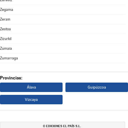
Zegama
Zerain
Zestoa
Zizurkil
Zumaia
Zumarraga
Provincias:
Álava
Guipúzcoa
Vizcaya
EDICIONES EL PAÍS S.L.
©