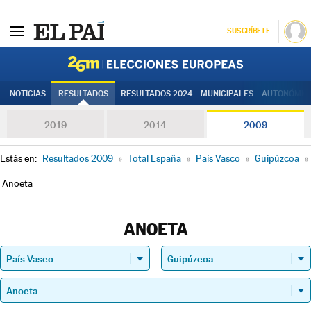
SUSCRÍBETE
Elecciones
NOTICIAS
RESULTADOS
RESULTADOS 2024
MUNICIPALES
AUTONÓMIC
2019
2014
2009
Estás en:
Resultados 2009
»
Total España
»
País Vasco
»
Guipúzcoa
»
Anoeta
ANOETA