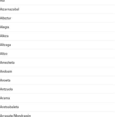
Aia
Aizarnazabal
Albiztur
Alegia
Alkiza
Altzaga
Altzo
Amezketa
Andoain
Anoeta
Antzuola
Arama
Aretxabaleta
Arrasate/Mondragón