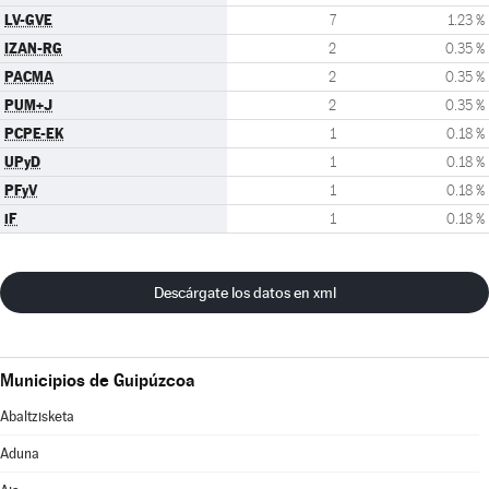
LV-GVE
7
1.23 %
IZAN-RG
2
0.35 %
PACMA
2
0.35 %
PUM+J
2
0.35 %
PCPE-EK
1
0.18 %
UPyD
1
0.18 %
PFyV
1
0.18 %
iF
1
0.18 %
Descárgate los datos en xml
Municipios de Guipúzcoa
Abaltzisketa
Aduna