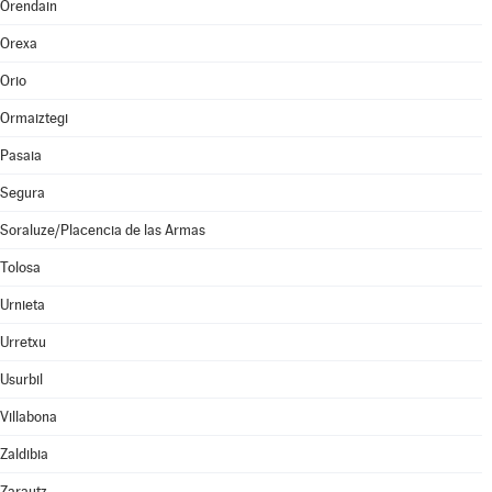
Orendain
Orexa
Orio
Ormaiztegi
Pasaia
Segura
Soraluze/Placencia de las Armas
Tolosa
Urnieta
Urretxu
Usurbil
Villabona
Zaldibia
Zarautz