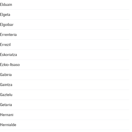
Elduain
Elgeta
Elgoibar
Errenteria
Errezil
Eskoriatza
Ezkio-Itsaso
Gabiria
Gaintza
Gaztelu
Getaria
Hernani
Hernialde