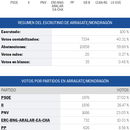
PSOE
II
PNV
ERC-BNG-
PP
EB-B
IZAN-RG
LV-GVE
ARALAR-
EA-CHA
RESUMEN DEL ESCRUTINIO DE ARRASATE/MONDRAGÓN
Escrutado:
100 %
Votos contabilizados:
7334
40.31 %
Abstenciones:
10858
59.69 %
Votos nulos:
20
0.27 %
Votos en blanco:
35
0.48 %
VOTOS POR PARTIDOS EN ARRASATE/MONDRAGÓN
PARTIDO
VOTOS
PSOE
1976
27.02 %
II
1936
26.47 %
PNV
1686
23.05 %
ERC-BNG-ARALAR-EA-CHA
732
10.01 %
PP
626
8.56 %