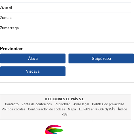
Zizurkil
Zumaia
Zumarraga
Provincias:
Álava
Guipúzcoa
Vizcaya
EDICIONES EL PAÍS S.L.
©
Contacto
Venta de contenidos
Publicidad
Aviso legal
Política de privacidad
Política cookies
Configuración de cookies
Mapa
EL PAÍS en KIOSKOyMÁS
Índice
RSS