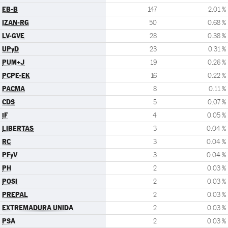
EB-B
147
2.01 %
IZAN-RG
50
0.68 %
LV-GVE
28
0.38 %
UPyD
23
0.31 %
PUM+J
19
0.26 %
PCPE-EK
16
0.22 %
PACMA
8
0.11 %
CDS
5
0.07 %
iF
4
0.05 %
LIBERTAS
3
0.04 %
RC
3
0.04 %
PFyV
3
0.04 %
PH
2
0.03 %
POSI
2
0.03 %
PREPAL
2
0.03 %
EXTREMADURA UNIDA
2
0.03 %
PSA
2
0.03 %