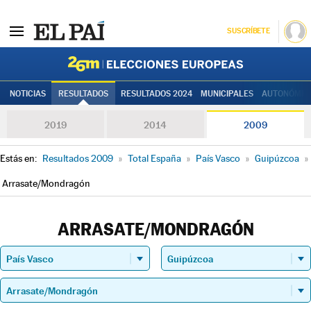
SUSCRÍBETE
Elecciones
NOTICIAS
RESULTADOS
RESULTADOS 2024
MUNICIPALES
AUTONÓMIC
2019
2014
2009
Estás en:
Resultados 2009
»
Total España
»
País Vasco
»
Guipúzcoa
»
Arrasate/Mondragón
ARRASATE/MONDRAGÓN