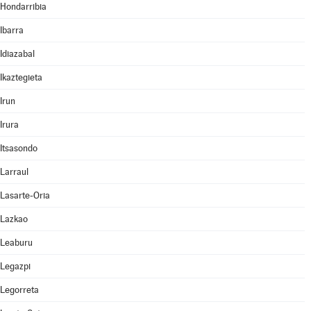
Hondarribia
Ibarra
Idiazabal
Ikaztegieta
Irun
Irura
Itsasondo
Larraul
Lasarte-Oria
Lazkao
Leaburu
Legazpi
Legorreta