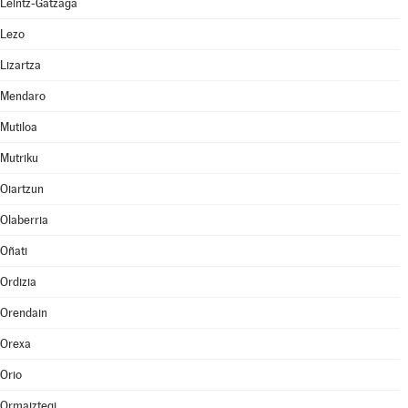
Leintz-Gatzaga
Lezo
Lizartza
Mendaro
Mutiloa
Mutriku
Oiartzun
Olaberria
Oñati
Ordizia
Orendain
Orexa
Orio
Ormaiztegi