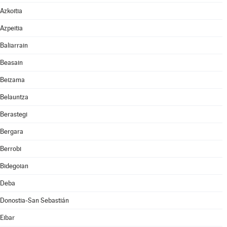
Azkoitia
Azpeitia
Baliarrain
Beasain
Beizama
Belauntza
Berastegi
Bergara
Berrobi
Bidegoian
Deba
Donostia-San Sebastián
Eibar