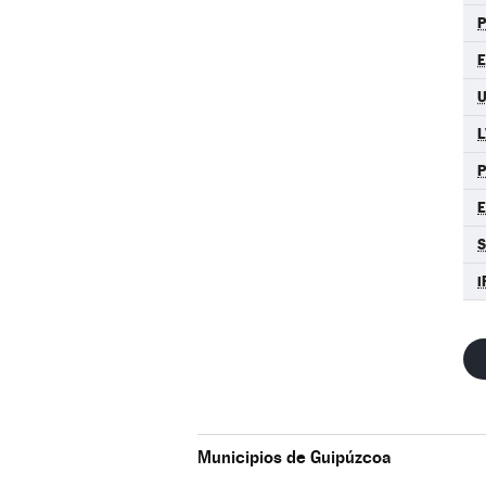
E
L
S
i
Municipios de Guipúzcoa