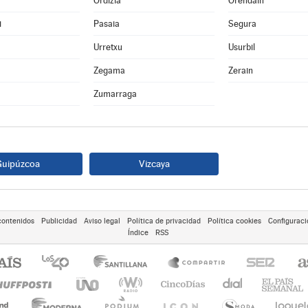
Ordizia
Orendain
i
Pasaia
Segura
Urretxu
Usurbil
Zegama
Zerain
Zumarraga
Guipúzcoa
Vizcaya
contenidos
Publicidad
Aviso legal
Política de privacidad
Política cookies
Configuraci
Índice
RSS