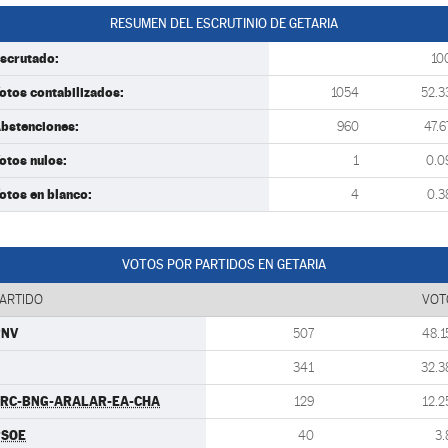
RESUMEN DEL ESCRUTINIO DE GETARIA
scrutado:
10
otos contabilizados:
1054
52.3
bstenciones:
960
47.6
otos nulos:
1
0.0
otos en blanco:
4
0.3
VOTOS POR PARTIDOS EN GETARIA
ARTIDO
VOT
PNV
507
48.1
341
32.3
RC-BNG-ARALAR-EA-CHA
129
12.2
PSOE
40
3.