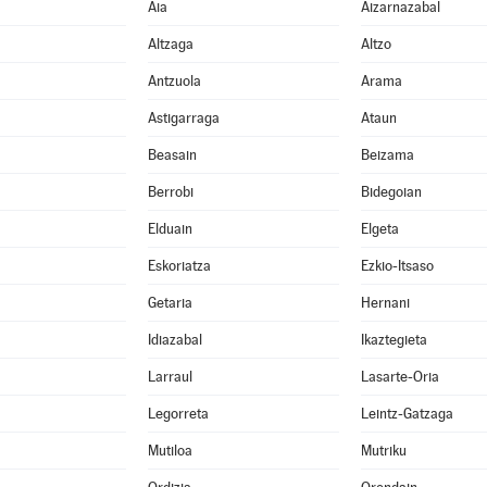
Aia
Aizarnazabal
Altzaga
Altzo
Antzuola
Arama
Astigarraga
Ataun
Beasain
Beizama
Berrobi
Bidegoian
Elduain
Elgeta
Eskoriatza
Ezkio-Itsaso
Getaria
Hernani
Idiazabal
Ikaztegieta
Larraul
Lasarte-Oria
Legorreta
Leintz-Gatzaga
Mutiloa
Mutriku