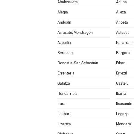
Abaltzisketa
Aduna
Alegia
Alkiza
Andoain
Anoeta
Arrasate/Mondragón
Asteasu
Azpeitia
Baliarrain
Berastegi
Bergara
Donostia-San Sebastián
Eibar
Errenteria
Errezil
Gaintza
Gaztelu
Hondarribia
Ibarra
Irura
Itsasondo
Leaburu
Legazpi
Lizartza
Mendaro