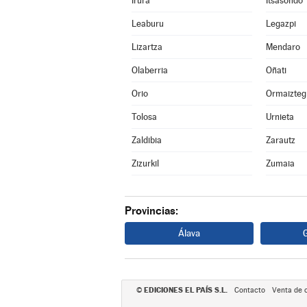
Irura
Itsasondo
Leaburu
Legazpi
Lizartza
Mendaro
Olaberria
Oñati
Orio
Ormaizteg
Tolosa
Urnieta
Zaldibia
Zarautz
Zizurkil
Zumaia
Provincias:
Álava
EDICIONES EL PAÍS S.L.
©
Contacto
Venta de 