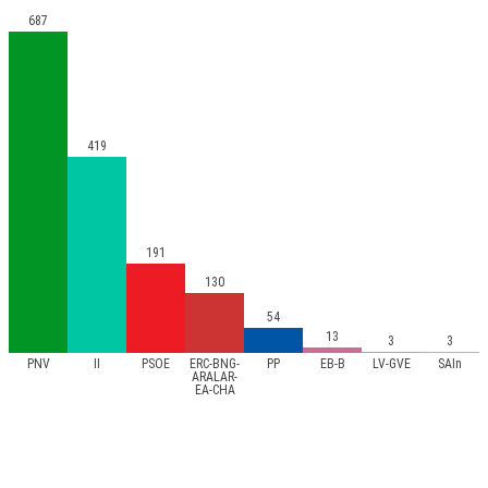
687
419
191
130
54
13
3
3
PNV
II
PSOE
ERC-BNG-
PP
EB-B
LV-GVE
SAIn
ARALAR-
EA-CHA