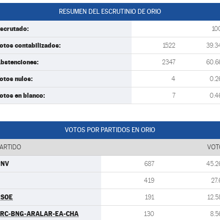
RESUMEN DEL ESCRUTINIO DE ORIO
scrutado:
10
otos contabilizados:
1522
39.3
bstenciones:
2347
60.6
otos nulos:
4
0.2
otos en blanco:
7
0.4
VOTOS POR PARTIDOS EN ORIO
ARTIDO
VOT
PNV
687
45.2
419
27.
PSOE
191
12.5
RC-BNG-ARALAR-EA-CHA
130
8.5