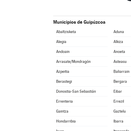
Municipios de Guipúzcoa
Abaltzisketa
Aduna
Alegia
Alkiza
Andoain
Anoeta
Arrasate/Mondragón
Asteasu
Azpeitia
Baliarrain
Berastegi
Bergara
Donostia-San Sebastián
Eibar
Errenteria
Errezil
Gaintza
Gaztelu
Hondarribia
Ibarra