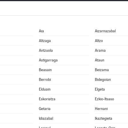
Aia
Aizarnazabal
Altzaga
Altzo
Antzuola
Arama
Astigarraga
Ataun
Beasain
Beizama
Berrobi
Bidegoian
Elduain
Elgeta
Eskoriatza
Ezkio-Itsaso
Getaria
Hernani
Idiazabal
Ikaztegieta