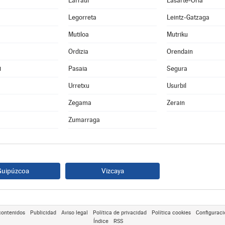
Larraul
Lasarte-Oria
Legorreta
Leintz-Gatzaga
Mutiloa
Mutriku
Ordizia
Orendain
i
Pasaia
Segura
Urretxu
Usurbil
Zegama
Zerain
Zumarraga
Guipúzcoa
Vizcaya
contenidos
Publicidad
Aviso legal
Política de privacidad
Política cookies
Configuraci
Índice
RSS