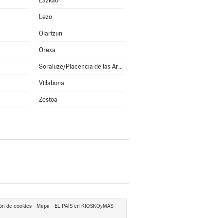
Lazkao
Lezo
Oiartzun
Orexa
Soraluze/Placencia de las Armas
Villabona
Zestoa
ón de cookies
Mapa
EL PAÍS en KIOSKOyMÁS