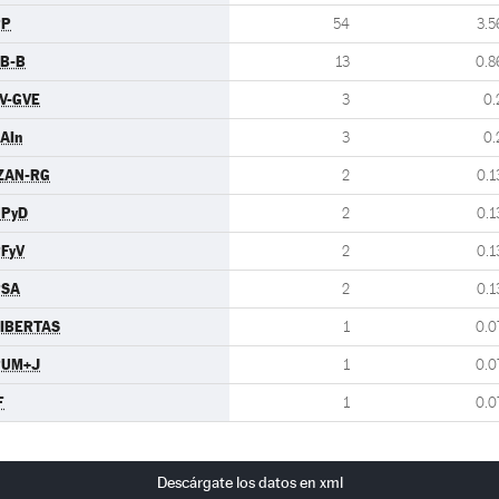
PP
54
3.5
B-B
13
0.8
V-GVE
3
0.
AIn
3
0.
ZAN-RG
2
0.1
UPyD
2
0.1
FyV
2
0.1
PSA
2
0.1
IBERTAS
1
0.0
PUM+J
1
0.0
F
1
0.0
Descárgate los datos en xml