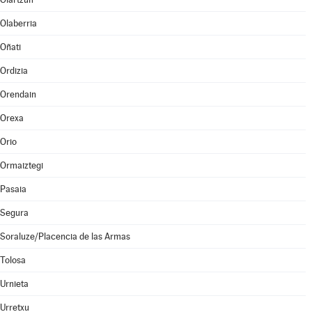
Olaberria
Oñati
Ordizia
Orendain
Orexa
Orio
Ormaiztegi
Pasaia
Segura
Soraluze/Placencia de las Armas
Tolosa
Urnieta
Urretxu