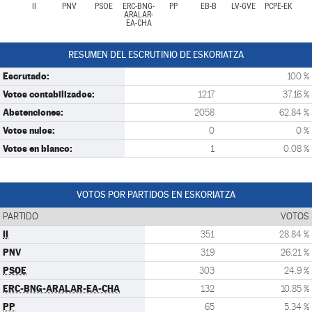
II
PNV
PSOE
ERC-BNG-
PP
EB-B
LV-GVE
PCPE-EK
ARALAR-
EA-CHA
RESUMEN DEL ESCRUTINIO DE ESKORIATZA
Escrutado:
100 %
Votos contabilizados:
1217
37.16 %
Abstenciones:
2058
62.84 %
Votos nulos:
0
0 %
Votos en blanco:
1
0.08 %
VOTOS POR PARTIDOS EN ESKORIATZA
PARTIDO
VOTOS
II
351
28.84 %
PNV
319
26.21 %
PSOE
303
24.9 %
ERC-BNG-ARALAR-EA-CHA
132
10.85 %
PP
65
5.34 %