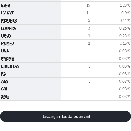
EB-B
15
1.23 %
LV-GVE
11
0.9 %
PCPE-EK
5
0.41 %
IZAN-RG
3
0.25 %
UPyD
3
0.25 %
PUM+J
2
0.16 %
UNA
1
0.08 %
PACMA
1
0.08 %
LIBERTAS
1
0.08 %
FA
1
0.08 %
AES
1
0.08 %
CDL
1
0.08 %
SAIn
1
0.08 %
Descárgate los datos en xml