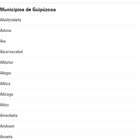
Municipios de Guipúzcoa
Abaltzisketa
Aduna
Aia
Aizarnazabal
Albiztur
Alegia
Alkiza
Altzaga
Altzo
Amezketa
Andoain
Anoeta