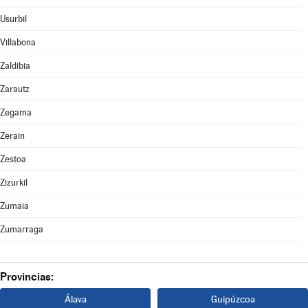
Usurbil
Villabona
Zaldibia
Zarautz
Zegama
Zerain
Zestoa
Zizurkil
Zumaia
Zumarraga
Provincias:
Álava
Guipúzcoa