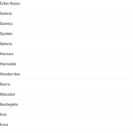
Ezkio-Itsaso
Gabiria
Gaintza
Gaztelu
Getaria
Hernani
Hernialde
Hondarribia
Ibarra
Idiazabal
Ikaztegieta
Irun
Irura