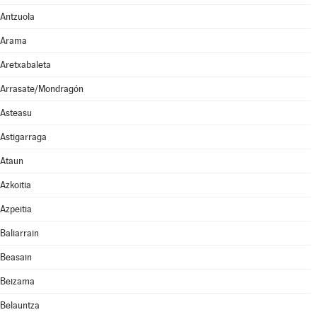
Antzuola
Arama
Aretxabaleta
Arrasate/Mondragón
Asteasu
Astigarraga
Ataun
Azkoitia
Azpeitia
Baliarrain
Beasain
Beizama
Belauntza