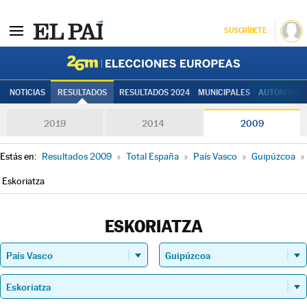
SUSCRÍBETE
Elecciones
NOTICIAS
RESULTADOS
RESULTADOS 2024
MUNICIPALES
AUTONÓMIC
2019
2014
2009
Estás en:
Resultados 2009
»
Total España
»
País Vasco
»
Guipúzcoa
»
Eskoriatza
ESKORIATZA