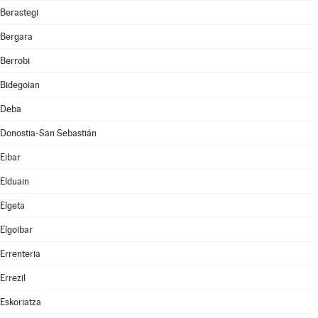
Berastegi
Bergara
Berrobi
Bidegoian
Deba
Donostia-San Sebastián
Eibar
Elduain
Elgeta
Elgoibar
Errenteria
Errezil
Eskoriatza