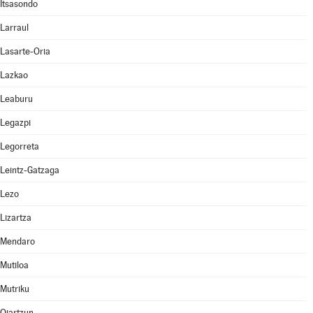
Itsasondo
Larraul
Lasarte-Oria
Lazkao
Leaburu
Legazpi
Legorreta
Leintz-Gatzaga
Lezo
Lizartza
Mendaro
Mutiloa
Mutriku
Oiartzun