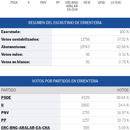
PSOE
II
PNV
PP
ERC-BNG-
EB-B
UPyD
LV-GVE
ARALAR-
EA-CHA
RESUMEN DEL ESCRUTINIO DE ERRENTERIA
Escrutado:
100 %
Votos contabilizados:
11756
37.32 %
Abstenciones:
19743
62.68 %
Votos nulos:
36
0.31 %
Votos en blanco:
91
0.78 %
VOTOS POR PARTIDOS EN ERRENTERIA
PARTIDO
VOTOS
PSOE
4529
38.64 %
II
2860
24.4 %
PNV
1755
14.97 %
PP
1257
10.73 %
ERC-BNG-ARALAR-EA-CHA
595
5.08 %