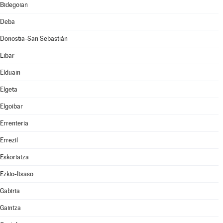
Bidegoian
Deba
Donostia-San Sebastián
Eibar
Elduain
Elgeta
Elgoibar
Errenteria
Errezil
Eskoriatza
Ezkio-Itsaso
Gabiria
Gaintza