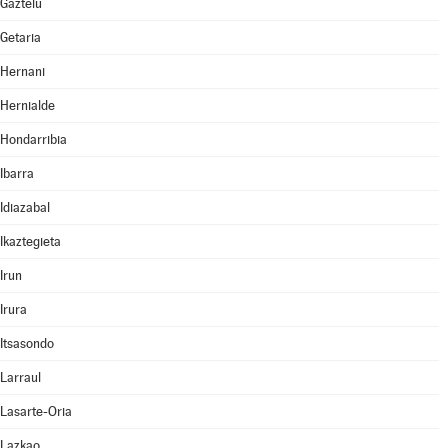
Gaztelu
Getaria
Hernani
Hernialde
Hondarribia
Ibarra
Idiazabal
Ikaztegieta
Irun
Irura
Itsasondo
Larraul
Lasarte-Oria
Lazkao