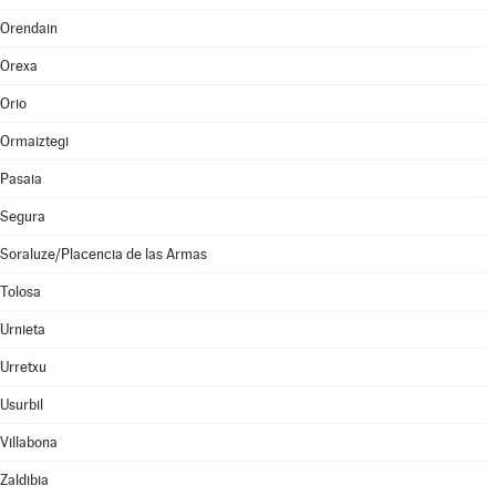
Orendain
Orexa
Orio
Ormaiztegi
Pasaia
Segura
Soraluze/Placencia de las Armas
Tolosa
Urnieta
Urretxu
Usurbil
Villabona
Zaldibia