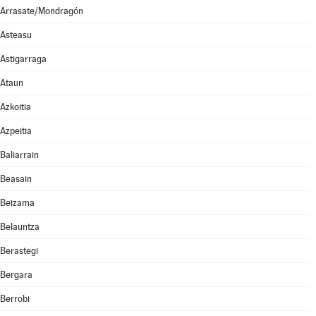
Arrasate/Mondragón
Asteasu
Astigarraga
Ataun
Azkoitia
Azpeitia
Baliarrain
Beasain
Beizama
Belauntza
Berastegi
Bergara
Berrobi