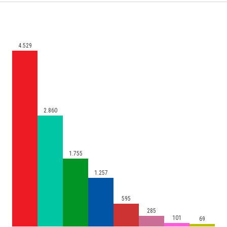
4.529
2.860
1.755
1.257
595
285
101
69