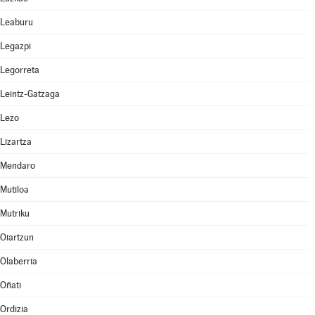
Leaburu
Legazpi
Legorreta
Leintz-Gatzaga
Lezo
Lizartza
Mendaro
Mutiloa
Mutriku
Oiartzun
Olaberria
Oñati
Ordizia