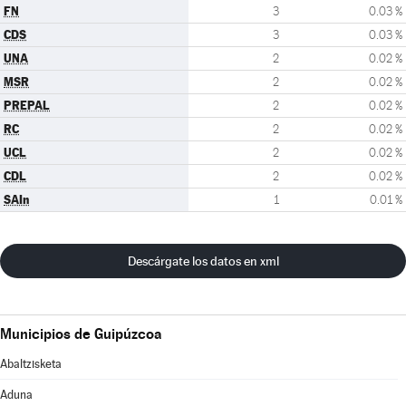
FN
3
0.03 %
CDS
3
0.03 %
UNA
2
0.02 %
MSR
2
0.02 %
PREPAL
2
0.02 %
RC
2
0.02 %
UCL
2
0.02 %
CDL
2
0.02 %
SAIn
1
0.01 %
Descárgate los datos en xml
Municipios de Guipúzcoa
Abaltzisketa
Aduna