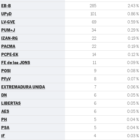
EB-B
285
2.43 %
UPyD
101
0.86 %
LV-GVE
69
0.59 %
PUM+J
34
0.29 %
IZAN-RG
22
0.19 %
PACMA
22
0.19 %
PCPE-EK
14
0.12 %
FE de las JONS
11
0.09 %
POSI
9
0.08 %
PFyV
8
0.07 %
EXTREMADURA UNIDA
7
0.06 %
DN
6
0.05 %
LIBERTAS
6
0.05 %
AES
6
0.05 %
PH
5
0.04 %
PSA
5
0.04 %
iF
4
0.03 %