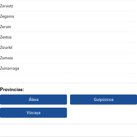
Zarautz
Zegama
Zerain
Zestoa
Zizurkil
Zumaia
Zumarraga
Provincias:
Álava
Guipúzcoa
Vizcaya