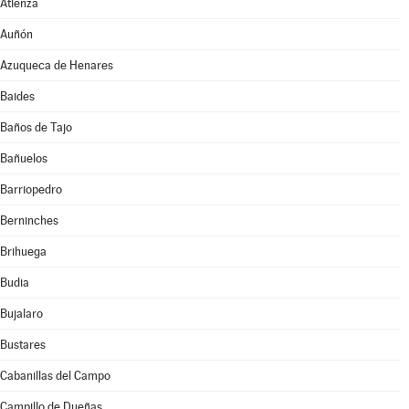
Atienza
Auñón
Azuqueca de Henares
Baides
Baños de Tajo
Bañuelos
Barriopedro
Berninches
Brihuega
Budia
Bujalaro
Bustares
Cabanillas del Campo
Campillo de Dueñas