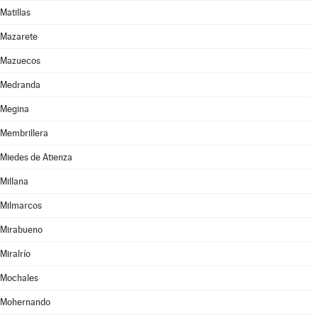
Matillas
Mazarete
Mazuecos
Medranda
Megina
Membrillera
Miedes de Atienza
Millana
Milmarcos
Mirabueno
Miralrío
Mochales
Mohernando