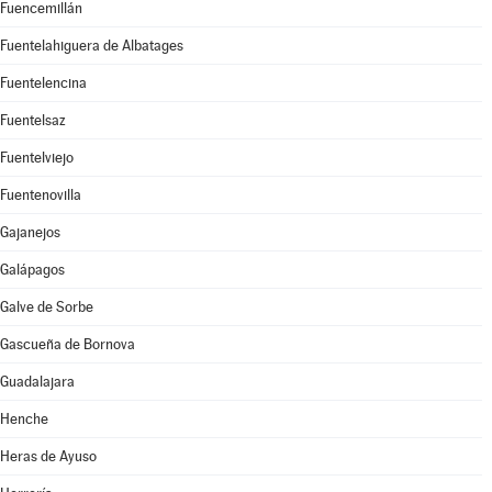
Fuencemillán
Fuentelahiguera de Albatages
Fuentelencina
Fuentelsaz
Fuentelviejo
Fuentenovilla
Gajanejos
Galápagos
Galve de Sorbe
Gascueña de Bornova
Guadalajara
Henche
Heras de Ayuso