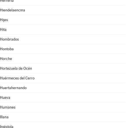
Herrería
Hiendelaencina
Hijes
Hita
Hombrados
Hontoba
Horche
Hortezuela de Océn
Huérmeces del Cerro
Huertahernando
Hueva
Humanes
Illana
Iniéstola