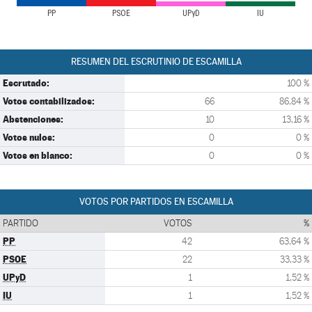
PP
PSOE
UPyD
IU
RESUMEN DEL ESCRUTINIO DE ESCAMILLA
Escrutado:
100 %
Votos contabilizados:
66
86,84 %
Abstenciones:
10
13,16 %
Votos nulos:
0
0 %
Votos en blanco:
0
0 %
VOTOS POR PARTIDOS EN ESCAMILLA
PARTIDO
VOTOS
%
PP
42
63,64 %
PSOE
22
33,33 %
UPyD
1
1,52 %
IU
1
1,52 %