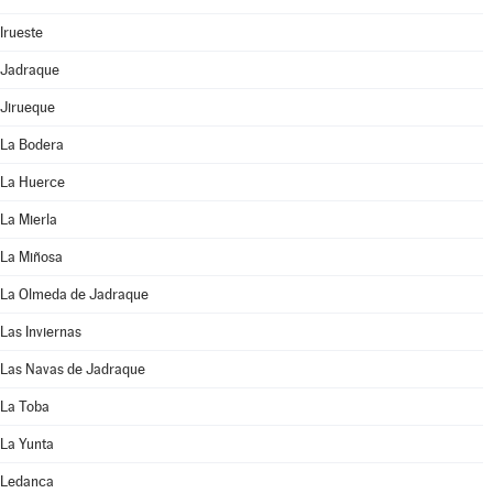
Irueste
Jadraque
Jirueque
La Bodera
La Huerce
La Mierla
La Miñosa
La Olmeda de Jadraque
Las Inviernas
Las Navas de Jadraque
La Toba
La Yunta
Ledanca