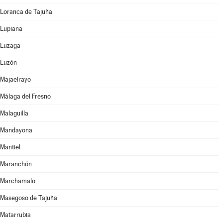
Loranca de Tajuña
Lupiana
Luzaga
Luzón
Majaelrayo
Málaga del Fresno
Malaguilla
Mandayona
Mantiel
Maranchón
Marchamalo
Masegoso de Tajuña
Matarrubia