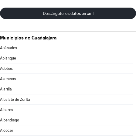
Descárgate los datos en xml
Municipios de Guadalajara
Abánades
Ablanque
Adobes
Alaminos
Alarilla
Albalate de Zorita
Albares
Albendiego
Alcocer