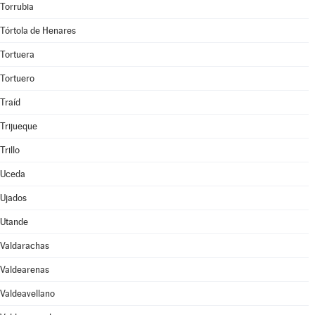
Torrubia
Tórtola de Henares
Tortuera
Tortuero
Traíd
Trijueque
Trillo
Uceda
Ujados
Utande
Valdarachas
Valdearenas
Valdeavellano