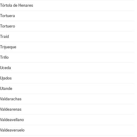
Tórtola de Henares
Tortuera
Tortuero
Traíd
Trijueque
Trillo
Uceda
Ujados
Utande
Valdarachas
Valdearenas
Valdeavellano
Valdeaveruelo