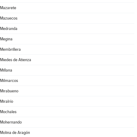
Mazarete
Mazuecos
Medranda
Megina
Membrillera
Miedes de Atienza
Millana
Milmarcos
Mirabueno
Miralrío
Mochales
Mohernando
Molina de Aragón