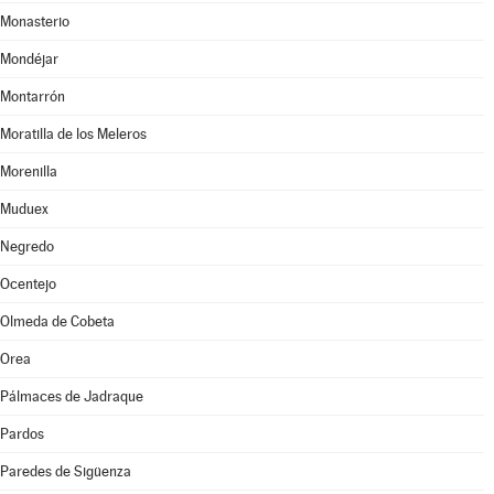
Monasterio
Mondéjar
Montarrón
Moratilla de los Meleros
Morenilla
Muduex
Negredo
Ocentejo
Olmeda de Cobeta
Orea
Pálmaces de Jadraque
Pardos
Paredes de Sigüenza