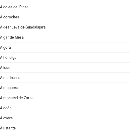
Alcolea del Pinar
Alcoroches
Aldeanueva de Guadalajara
Algar de Mesa
Algora
Alhóndiga
Alique
Almadrones
Almoguera
Almonacid de Zorita
Alocén
Alovera
Alustante