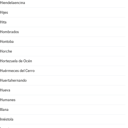
Hiendelaencina
Hijes
Hita
Hombrados
Hontoba
Horche
Hortezuela de Océn
Huérmeces del Cerro
Huertahernando
Hueva
Humanes
Illana
Iniéstola