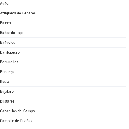
Auñón
Azuqueca de Henares
Baides
Baños de Tajo
Bañuelos
Barriopedro
Berninches
Brihuega
Budia
Bujalaro
Bustares
Cabanillas del Campo
Campillo de Dueñas