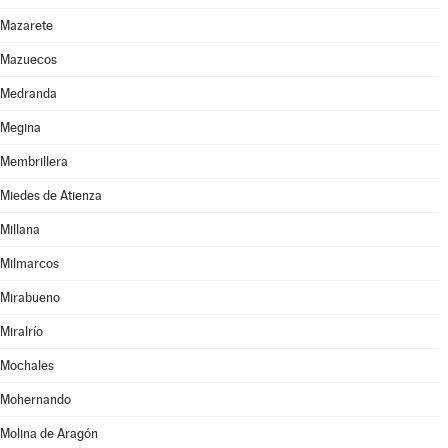
Mazarete
Mazuecos
Medranda
Megina
Membrillera
Miedes de Atienza
Millana
Milmarcos
Mirabueno
Miralrío
Mochales
Mohernando
Molina de Aragón