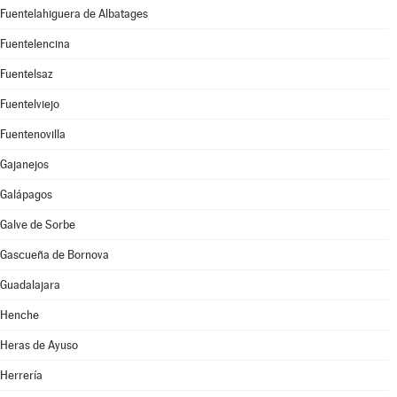
Fuentelahiguera de Albatages
Fuentelencina
Fuentelsaz
Fuentelviejo
Fuentenovilla
Gajanejos
Galápagos
Galve de Sorbe
Gascueña de Bornova
Guadalajara
Henche
Heras de Ayuso
Herrería