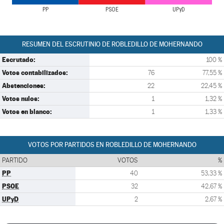
PP
PSOE
UPyD
RESUMEN DEL ESCRUTINIO DE ROBLEDILLO DE MOHERNANDO
Escrutado:
100 %
Votos contabilizados:
76
77,55 %
Abstenciones:
22
22,45 %
Votos nulos:
1
1,32 %
Votos en blanco:
1
1,33 %
VOTOS POR PARTIDOS EN ROBLEDILLO DE MOHERNANDO
PARTIDO
VOTOS
%
PP
40
53,33 %
PSOE
32
42,67 %
UPyD
2
2,67 %