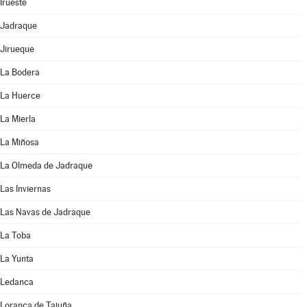
Irueste
Jadraque
Jirueque
La Bodera
La Huerce
La Mierla
La Miñosa
La Olmeda de Jadraque
Las Inviernas
Las Navas de Jadraque
La Toba
La Yunta
Ledanca
Loranca de Tajuña