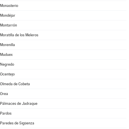
Monasterio
Mondéjar
Montarrón
Moratilla de los Meleros
Morenilla
Muduex
Negredo
Ocentejo
Olmeda de Cobeta
Orea
Pálmaces de Jadraque
Pardos
Paredes de Sigüenza