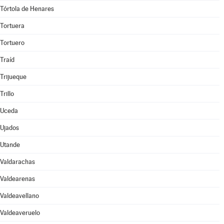
Tórtola de Henares
Tortuera
Tortuero
Traíd
Trijueque
Trillo
Uceda
Ujados
Utande
Valdarachas
Valdearenas
Valdeavellano
Valdeaveruelo