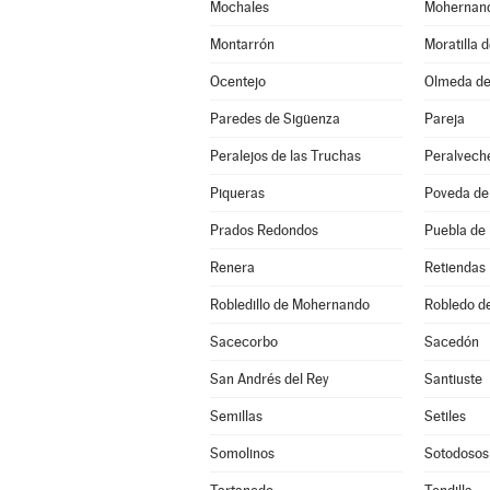
Mochales
Mohernan
Montarrón
Moratilla 
Ocentejo
Olmeda de
Paredes de Sigüenza
Pareja
Peralejos de las Truchas
Peralvech
Piqueras
Poveda de 
Prados Redondos
Puebla de
Renera
Retiendas
Robledillo de Mohernando
Robledo d
Sacecorbo
Sacedón
San Andrés del Rey
Santiuste
Semillas
Setiles
Somolinos
Sotodosos