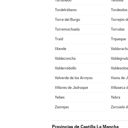
Tartanedo
Tendilla
Tordelrábano
Tordesilos
Torre del Burgo
Torrejón d
Torremochuela
Torrubia
Traíd
Trijueque
Utande
Valdarach
Valdeconcha
Valdegrud
Valderrebollo
Valdesoto
Valverde de los Arroyos
Viana de 
Villares de Jadraque
Villaseca 
Yebes
Yebra
Zaorejas
Zarzuela 
Provincias de Castilla La Mancha