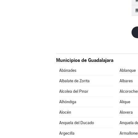
I
Municipios de Guadalajara
Abánades
Ablanque
Albalate de Zorita
Albares
Alcolea del Pinar
Alcoroche
Alhóndiga
Alique
Alocén
Alovera
Anquela del Ducado
Anquela de
Argecilla
Armallone