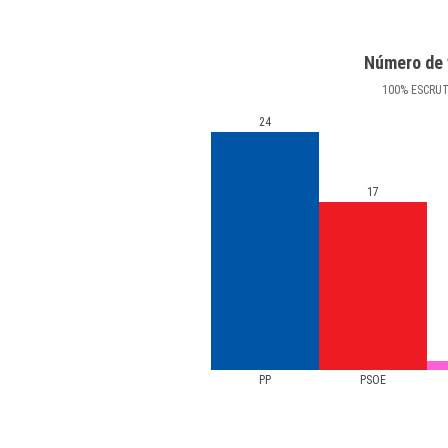
Número de 
100
%
ESCRU
24
17
PP
PSOE