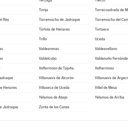
Terzaga
Tierzo
Torija
Torrecuadrada de M
el Rey
Torremocha de Jadraque
Torremocha del Ca
Tórtola de Henares
Tortuera
Trillo
Uceda
as
Valdearenas
Valdeavellano
as
Valdelcubo
Valdenuño Fernánde
s
Valfermoso de Tajuña
Valhermoso
Jadraque
Villanueva de Alcorón
Villanueva de Argeci
de Henares
Villaseca de Uceda
Villel de Mesa
Yélamos de Abajo
Yélamos de Arriba
de Jadraque
Zorita de los Canes