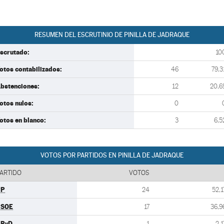
RESUMEN DEL ESCRUTINIO DE PINILLA DE JADRAQUE
scrutado:
10
otos contabilizados:
46
79,3
bstenciones:
12
20,6
otos nulos:
0
otos en blanco:
3
6,5
VOTOS POR PARTIDOS EN PINILLA DE JADRAQUE
ARTIDO
VOTOS
PP
24
52,1
PSOE
17
36,9
UPyD
1
2,1