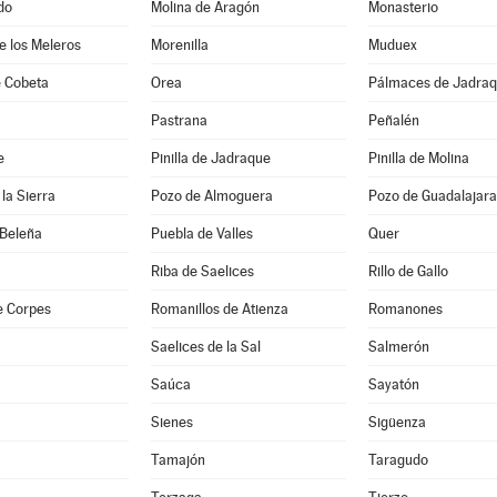
do
Molina de Aragón
Monasterio
de los Meleros
Morenilla
Muduex
 Cobeta
Orea
Pálmaces de Jadra
Pastrana
Peñalén
e
Pinilla de Jadraque
Pinilla de Molina
la Sierra
Pozo de Almoguera
Pozo de Guadalajara
 Beleña
Puebla de Valles
Quer
Riba de Saelices
Rillo de Gallo
e Corpes
Romanillos de Atienza
Romanones
Saelices de la Sal
Salmerón
Saúca
Sayatón
Sienes
Sigüenza
Tamajón
Taragudo