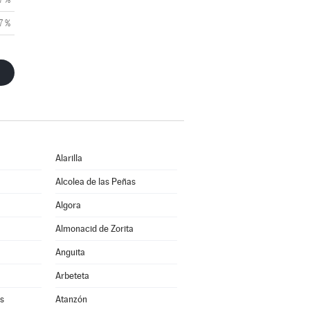
7 %
Alarilla
Alcolea de las Peñas
Algora
Almonacid de Zorita
Anguita
Arbeteta
s
Atanzón