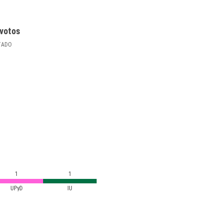
votos
TADO
1
1
UPyD
IU