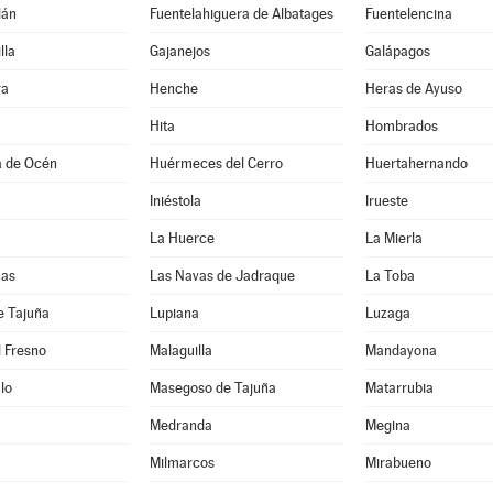
lán
Fuentelahiguera de Albatages
Fuentelencina
lla
Gajanejos
Galápagos
ra
Henche
Heras de Ayuso
Hita
Hombrados
a de Océn
Huérmeces del Cerro
Huertahernando
Iniéstola
Irueste
La Huerce
La Mierla
nas
Las Navas de Jadraque
La Toba
e Tajuña
Lupiana
Luzaga
 Fresno
Malaguilla
Mandayona
lo
Masegoso de Tajuña
Matarrubia
Medranda
Megina
Milmarcos
Mirabueno