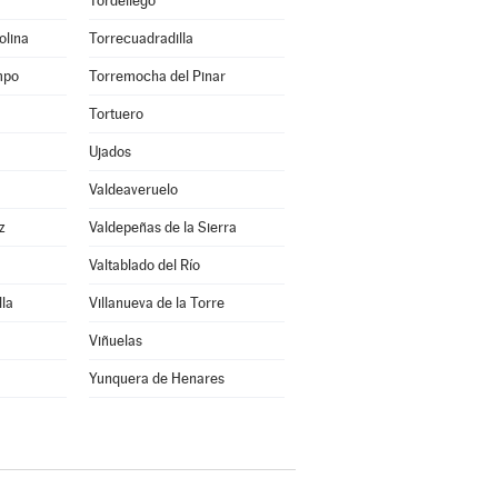
Tordellego
olina
Torrecuadradilla
mpo
Torremocha del Pinar
Tortuero
Ujados
Valdeaveruelo
z
Valdepeñas de la Sierra
Valtablado del Río
lla
Villanueva de la Torre
Viñuelas
Yunquera de Henares