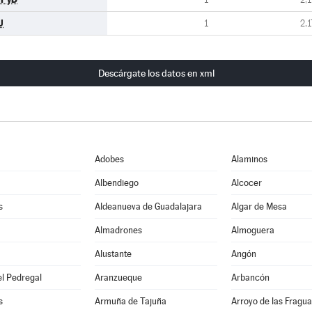
U
1
2,1
Descárgate los datos en xml
Adobes
Alaminos
Albendiego
Alcocer
s
Aldeanueva de Guadalajara
Algar de Mesa
Almadrones
Almoguera
Alustante
Angón
l Pedregal
Aranzueque
Arbancón
s
Armuña de Tajuña
Arroyo de las Fragua