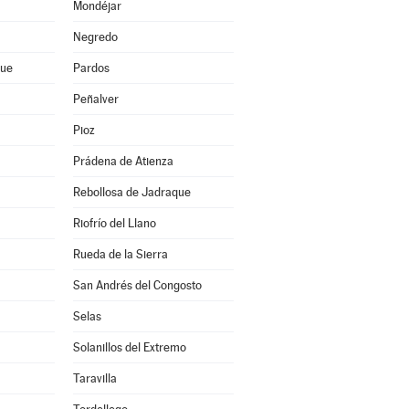
Mondéjar
Negredo
que
Pardos
Peñalver
Pioz
Prádena de Atienza
Rebollosa de Jadraque
Riofrío del Llano
Rueda de la Sierra
San Andrés del Congosto
Selas
Solanillos del Extremo
Taravilla