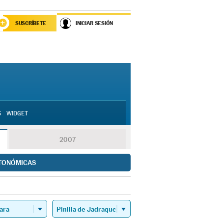
SUSCRÍBETE
INICIAR SESIÓN
S
WIDGET
2007
TONÓMICAS