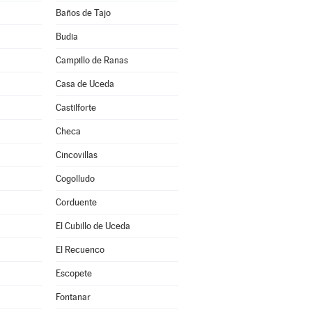
Baños de Tajo
Budia
Campillo de Ranas
Casa de Uceda
a
Castilforte
Checa
Cincovillas
Cogolludo
Corduente
El Cubillo de Uceda
El Recuenco
Escopete
Fontanar