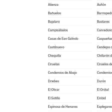
Atienza
Auñón
Bañuelos
Barrioped
Bujalaro
Bustares
Campisábalos
Canredon
Casas de San Galindo
Caspueña
Castilnuevo
Cendejas 
Chequilla
Chillarón 
Ciruelas
Ciruelos d
Condemios de Abajo
Condemios
Driebes
Durón
El Olivar
El Ordial
El Sotillo
Embid
Espinosa de Henares
Esplegare