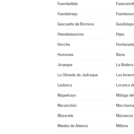
Fuembellida
Fuencemil
Fuentelviejo
Fuentenovi
Gascueña de Bornova
Guadalaja
Hiendelaencina
Hijes
Horche
Hortezuel
Humanes
Illana
Jirueque
La Bodera
La Olmeda de Jadraque
Las Invier
Ledanca
Loranca d
Majaelrayo
Málaga del
Maranchón
Marchama
Mazarete
Mazuecos
Miedes de Atienza
Millana