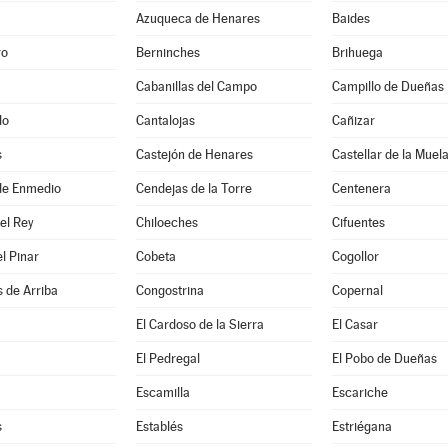
Azuqueca de Henares
Baides
ro
Berninches
Brihuega
Cabanillas del Campo
Campillo de Dueñas
do
Cantalojas
Cañizar
s
Castejón de Henares
Castellar de la Muel
de Enmedio
Cendejas de la Torre
Centenera
del Rey
Chiloeches
Cifuentes
el Pinar
Cobeta
Cogollor
 de Arriba
Congostrina
Copernal
El Cardoso de la Sierra
El Casar
El Pedregal
El Pobo de Dueñas
Escamilla
Escariche
s
Establés
Estriégana