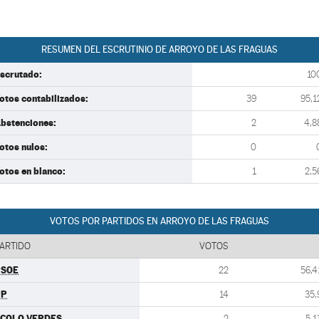
RESUMEN DEL ESCRUTINIO DE ARROYO DE LAS FRAGUAS
scrutado:
10
otos contabilizados:
39
95,1
bstenciones:
2
4,8
otos nulos:
0
otos en blanco:
1
2,5
VOTOS POR PARTIDOS EN ARROYO DE LAS FRAGUAS
ARTIDO
VOTOS
PSOE
22
56,4
PP
14
35,
COLO VERDES
2
5,1