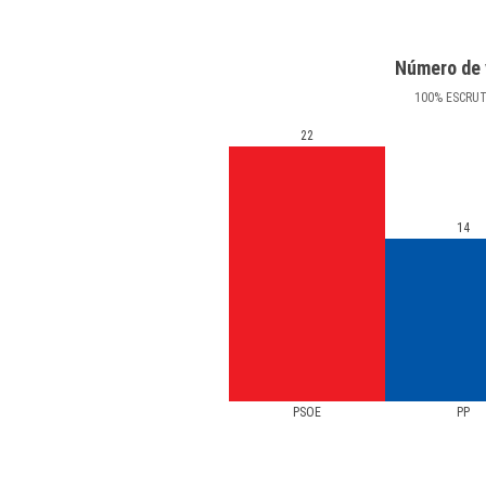
Número de 
100
%
ESCRU
22
14
PSOE
PP