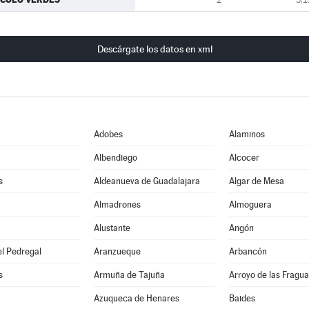
Descárgate los datos en xml
Adobes
Alaminos
Albendiego
Alcocer
s
Aldeanueva de Guadalajara
Algar de Mesa
Almadrones
Almoguera
Alustante
Angón
l Pedregal
Aranzueque
Arbancón
s
Armuña de Tajuña
Arroyo de las Fragua
Azuqueca de Henares
Baides