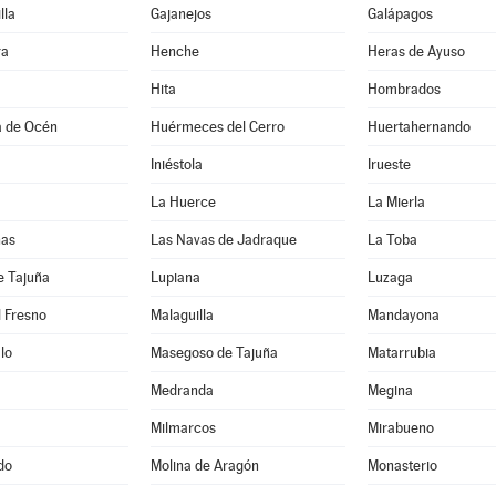
lla
Gajanejos
Galápagos
ra
Henche
Heras de Ayuso
Hita
Hombrados
a de Océn
Huérmeces del Cerro
Huertahernando
Iniéstola
Irueste
La Huerce
La Mierla
nas
Las Navas de Jadraque
La Toba
e Tajuña
Lupiana
Luzaga
 Fresno
Malaguilla
Mandayona
lo
Masegoso de Tajuña
Matarrubia
Medranda
Megina
Milmarcos
Mirabueno
do
Molina de Aragón
Monasterio