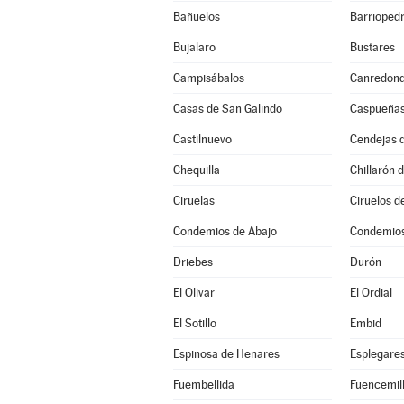
Bañuelos
Barrioped
Bujalaro
Bustares
Campisábalos
Canredon
Casas de San Galindo
Caspueña
Castilnuevo
Cendejas 
Chequilla
Chillarón 
Ciruelas
Ciruelos d
Condemios de Abajo
Condemios
Driebes
Durón
El Olivar
El Ordial
El Sotillo
Embid
Espinosa de Henares
Esplegare
Fuembellida
Fuencemil