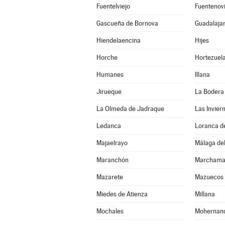
Fuentelviejo
Fuentenovi
Gascueña de Bornova
Guadalaja
Hiendelaencina
Hijes
Horche
Hortezuel
Humanes
Illana
Jirueque
La Bodera
La Olmeda de Jadraque
Las Invier
Ledanca
Loranca d
Majaelrayo
Málaga del
Maranchón
Marchama
Mazarete
Mazuecos
Miedes de Atienza
Millana
Mochales
Mohernan