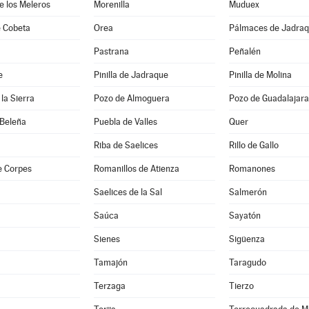
de los Meleros
Morenilla
Muduex
 Cobeta
Orea
Pálmaces de Jadra
Pastrana
Peñalén
e
Pinilla de Jadraque
Pinilla de Molina
la Sierra
Pozo de Almoguera
Pozo de Guadalajara
 Beleña
Puebla de Valles
Quer
Riba de Saelices
Rillo de Gallo
e Corpes
Romanillos de Atienza
Romanones
Saelices de la Sal
Salmerón
Saúca
Sayatón
Sienes
Sigüenza
Tamajón
Taragudo
Terzaga
Tierzo