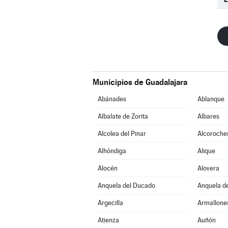
Municipios de Guadalajara
Abánades
Ablanque
Albalate de Zorita
Albares
Alcolea del Pinar
Alcoroche
Alhóndiga
Alique
Alocén
Alovera
Anquela del Ducado
Anquela de
Argecilla
Armallone
Atienza
Auñón