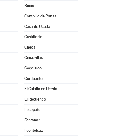
Budia
Campillo de Ranas
Casa de Uceda
a
Castilforte
Checa
Cincovillas
Cogolludo
Corduente
El Cubillo de Uceda
El Recuenco
Escopete
Fontanar
Fuentelsaz