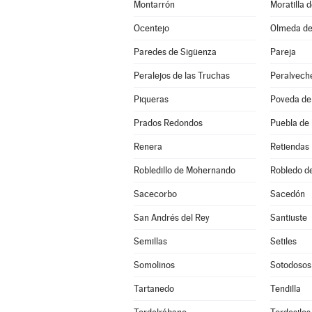
Montarrón
Moratilla 
Ocentejo
Olmeda de
Paredes de Sigüenza
Pareja
Peralejos de las Truchas
Peralvech
Piqueras
Poveda de 
Prados Redondos
Puebla de
Renera
Retiendas
Robledillo de Mohernando
Robledo d
Sacecorbo
Sacedón
San Andrés del Rey
Santiuste
Semillas
Setiles
Somolinos
Sotodosos
Tartanedo
Tendilla