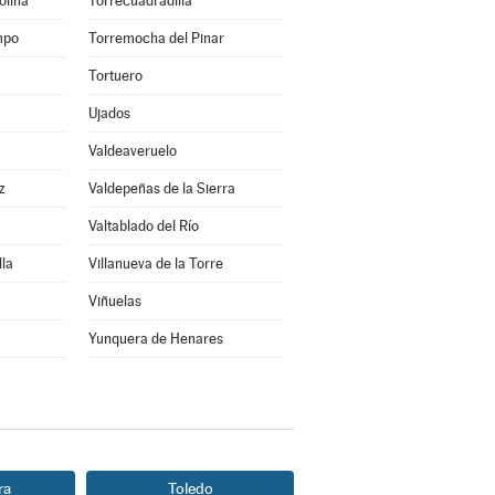
olina
Torrecuadradilla
mpo
Torremocha del Pinar
Tortuero
Ujados
Valdeaveruelo
z
Valdepeñas de la Sierra
Valtablado del Río
lla
Villanueva de la Torre
Viñuelas
Yunquera de Henares
ra
Toledo