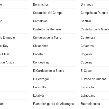
ro
Berninches
Brihuega
Cabanillas del Campo
Campillo de Dueñas
do
Cantalojas
Cañizar
s
Castejón de Henares
Castellar de la Muel
de Enmedio
Cendejas de la Torre
Centenera
del Rey
Chiloeches
Cifuentes
el Pinar
Cobeta
Cogollor
 de Arriba
Congostrina
Copernal
El Cardoso de la Sierra
El Casar
El Pedregal
El Pobo de Dueñas
Escamilla
Escariche
s
Establés
Estriégana
lán
Fuentelahiguera de Albatages
Fuentelencina