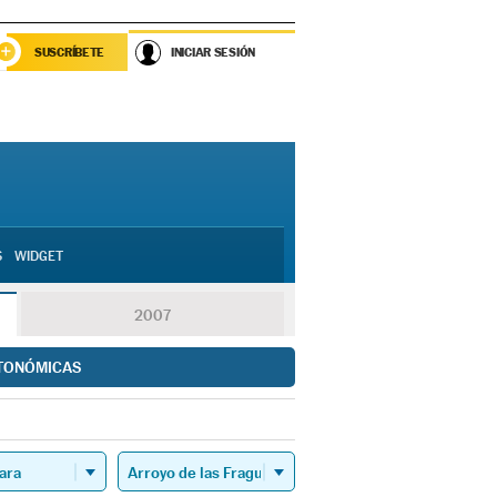
SUSCRÍBETE
INICIAR SESIÓN
S
WIDGET
2007
TONÓMICAS