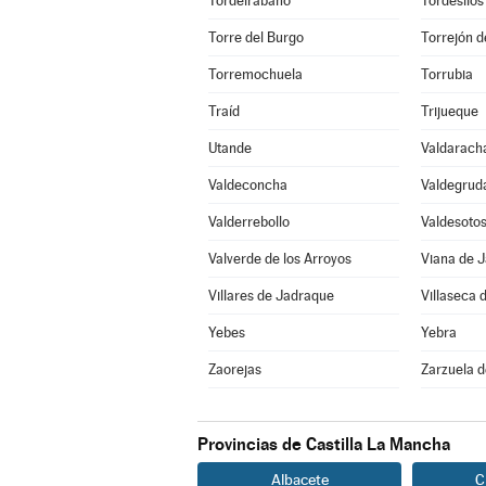
Tordelrábano
Tordesilos
Torre del Burgo
Torrejón d
Torremochuela
Torrubia
Traíd
Trijueque
Utande
Valdarach
Valdeconcha
Valdegrud
Valderrebollo
Valdesoto
Valverde de los Arroyos
Viana de 
Villares de Jadraque
Villaseca 
Yebes
Yebra
Zaorejas
Zarzuela 
Provincias de Castilla La Mancha
Albacete
C