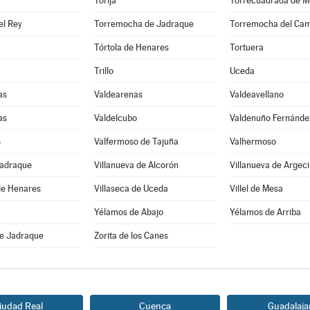
Torija
Torrecuadrada de M
el Rey
Torremocha de Jadraque
Torremocha del Ca
Tórtola de Henares
Tortuera
Trillo
Uceda
as
Valdearenas
Valdeavellano
as
Valdelcubo
Valdenuño Fernánde
s
Valfermoso de Tajuña
Valhermoso
Jadraque
Villanueva de Alcorón
Villanueva de Argeci
de Henares
Villaseca de Uceda
Villel de Mesa
Yélamos de Abajo
Yélamos de Arriba
de Jadraque
Zorita de los Canes
iudad Real
Cuenca
Guadalaja