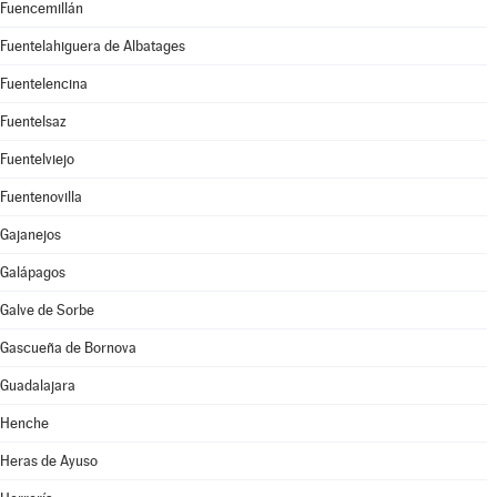
Fuencemillán
Fuentelahiguera de Albatages
Fuentelencina
Fuentelsaz
Fuentelviejo
Fuentenovilla
Gajanejos
Galápagos
Galve de Sorbe
Gascueña de Bornova
Guadalajara
Henche
Heras de Ayuso