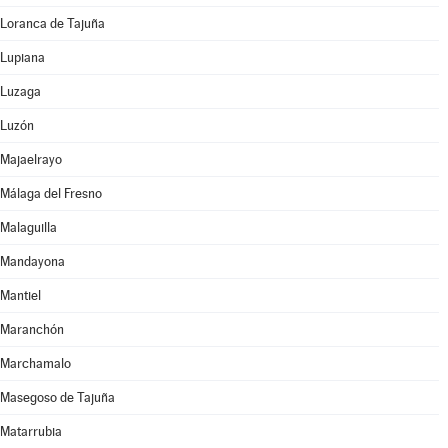
Loranca de Tajuña
Lupiana
Luzaga
Luzón
Majaelrayo
Málaga del Fresno
Malaguilla
Mandayona
Mantiel
Maranchón
Marchamalo
Masegoso de Tajuña
Matarrubia