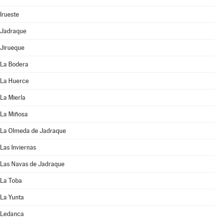
Irueste
Jadraque
Jirueque
La Bodera
La Huerce
La Mierla
La Miñosa
La Olmeda de Jadraque
Las Inviernas
Las Navas de Jadraque
La Toba
La Yunta
Ledanca