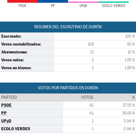
PSOE
PP
UPyD
ECOLO VERDES
RESUMEN DEL ESCRUTINIO DE DURÓN
Escrutado:
100 %
Votos contabilizados:
108
90 %
Abstenciones:
12
10 %
Votos nulos:
2
1,85 %
Votos en blanco:
2
1,89 %
VOTOS POR PARTIDOS EN DURÓN
PARTIDO
VOTOS
%
PSOE
61
57,55 %
PP
41
38,68 %
UPyD
1
0,94 %
ECOLO VERDES
1
0,94 %