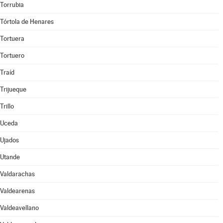
Torrubia
Tórtola de Henares
Tortuera
Tortuero
Traíd
Trijueque
Trillo
Uceda
Ujados
Utande
Valdarachas
Valdearenas
Valdeavellano