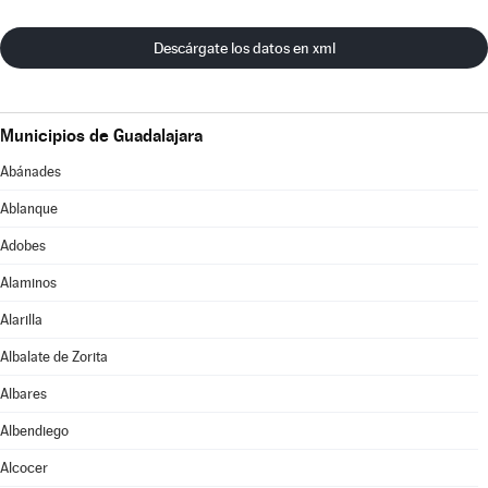
Descárgate los datos en xml
Municipios de Guadalajara
Abánades
Ablanque
Adobes
Alaminos
Alarilla
Albalate de Zorita
Albares
Albendiego
Alcocer