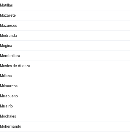
Matillas
Mazarete
Mazuecos
Medranda
Megina
Membrillera
Miedes de Atienza
Millana
Milmarcos
Mirabueno
Miralrío
Mochales
Mohernando