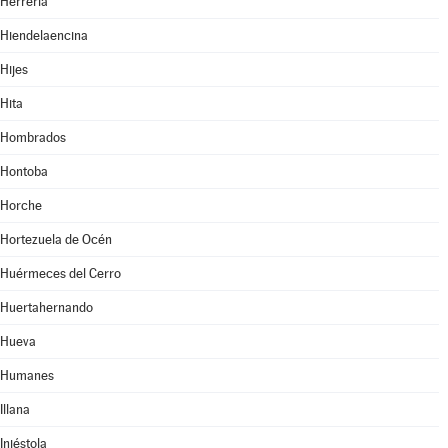
Herrería
Hiendelaencina
Hijes
Hita
Hombrados
Hontoba
Horche
Hortezuela de Océn
Huérmeces del Cerro
Huertahernando
Hueva
Humanes
Illana
Iniéstola