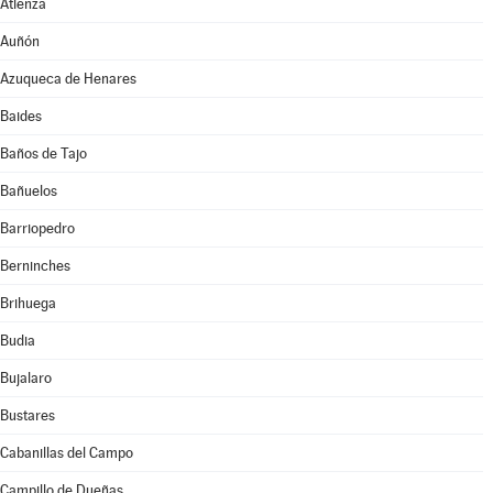
Atienza
Auñón
Azuqueca de Henares
Baides
Baños de Tajo
Bañuelos
Barriopedro
Berninches
Brihuega
Budia
Bujalaro
Bustares
Cabanillas del Campo
Campillo de Dueñas