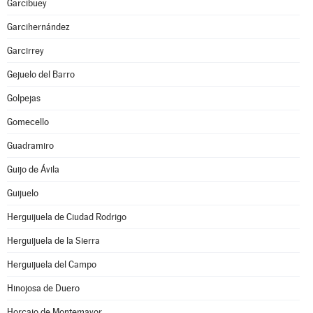
Garcibuey
Garcihernández
Garcirrey
Gejuelo del Barro
Golpejas
Gomecello
Guadramiro
Guijo de Ávila
Guijuelo
Herguijuela de Ciudad Rodrigo
Herguijuela de la Sierra
Herguijuela del Campo
Hinojosa de Duero
Horcajo de Montemayor