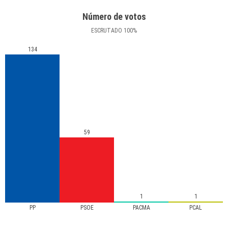
Número de votos
ESCRUTADO
100
%
134
59
1
1
PP
PSOE
PACMA
PCAL