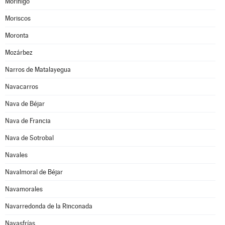
Moríñigo
Moriscos
Moronta
Mozárbez
Narros de Matalayegua
Navacarros
Nava de Béjar
Nava de Francia
Nava de Sotrobal
Navales
Navalmoral de Béjar
Navamorales
Navarredonda de la Rinconada
Navasfrías