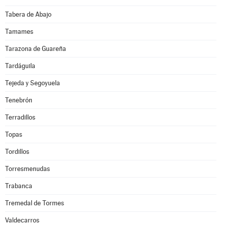
Tabera de Abajo
Tamames
Tarazona de Guareña
Tardáguila
Tejeda y Segoyuela
Tenebrón
Terradillos
Topas
Tordillos
Torresmenudas
Trabanca
Tremedal de Tormes
Valdecarros