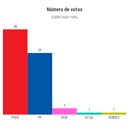
Número de votos
ESCRUTADO
100
%
40
29
3
1
1
PSOE
PP
UPyD
IU-CyL
VERDES