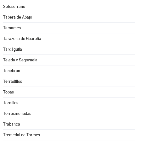
Sotoserrano
Tabera de Abajo
Tamames
Tarazona de Guareña
Tardáguila
Tejeda y Segoyuela
Tenebrón
Terradillos
Topas
Tordillos
Torresmenudas
Trabanca
Tremedal de Tormes