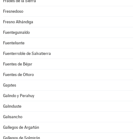
Frades de la Sierra
Fresnedoso
Fresno Alhándiga
Fuenteguinaldo
Fuenteliante
Fuenterroble de Salvatierra
Fuentes de Béjar
Fuentes de Oñoro
Gajates
Galindo y Perahuy
Galinduste
Galisancho
Gallegos de Argañán
Gallegos de Solmirón