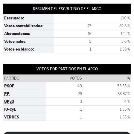
RESUMEN DEL ESCRUTINIO DE EL ARCO
Escrutado:
100 %
Votos contabilizados:
77
82,8 %
Abstenciones:
16
17,2 %
Votos nulos:
2
2,6 %
Votos en blanco:
1
1,33 %
VOTOS POR PARTIDOS EN EL ARCO
PARTIDO
VOTOS
%
PSOE
40
53,33 %
PP
29
38,67 %
UPyD
3
4 %
IU-CyL
1
1,33 %
VERDES
1
1,33 %