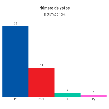
Número de votos
ESCRUTADO
100
%
34
14
2
1
PP
PSOE
SI
UPyD