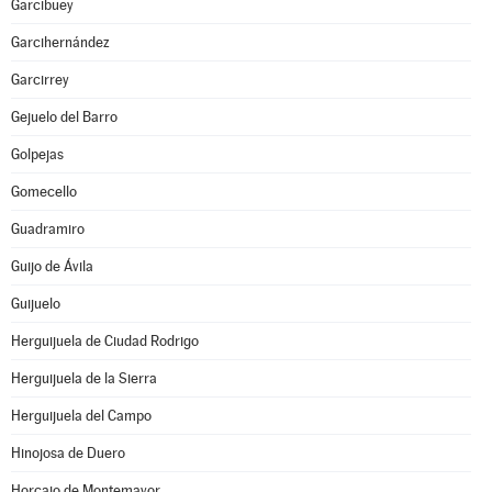
Garcibuey
Garcihernández
Garcirrey
Gejuelo del Barro
Golpejas
Gomecello
Guadramiro
Guijo de Ávila
Guijuelo
Herguijuela de Ciudad Rodrigo
Herguijuela de la Sierra
Herguijuela del Campo
Hinojosa de Duero
Horcajo de Montemayor