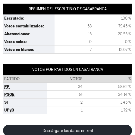
RESUMEN DEL ESCRUTINIO DE CASAFRANCA
Escrutado:
100 %
Votos contabilizados:
58
79,45 %
Abstenciones:
15
20,55 %
Votos nulos:
0
0 %
Votos en blanco:
7
12,07 %
VOTOS POR PARTIDOS EN CASAFRANCA
PARTIDO
VOTOS
%
PP
34
58,62 %
PSOE
14
24,14 %
SI
2
3,45 %
UPyD
1
1,72 %
Descárgate los datos en xml