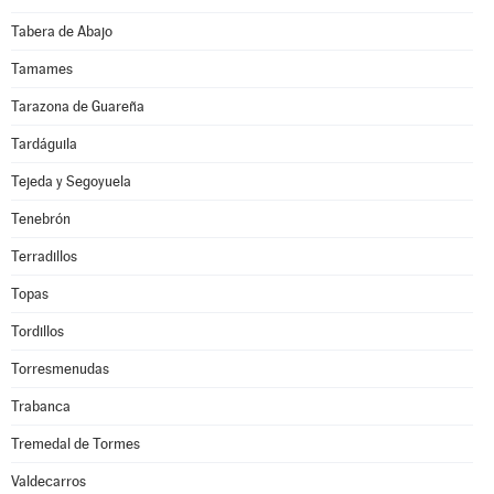
Tabera de Abajo
Tamames
Tarazona de Guareña
Tardáguila
Tejeda y Segoyuela
Tenebrón
Terradillos
Topas
Tordillos
Torresmenudas
Trabanca
Tremedal de Tormes
Valdecarros