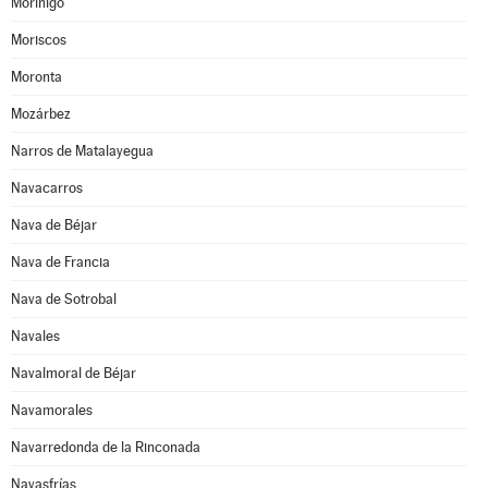
Moríñigo
Moriscos
Moronta
Mozárbez
Narros de Matalayegua
Navacarros
Nava de Béjar
Nava de Francia
Nava de Sotrobal
Navales
Navalmoral de Béjar
Navamorales
Navarredonda de la Rinconada
Navasfrías