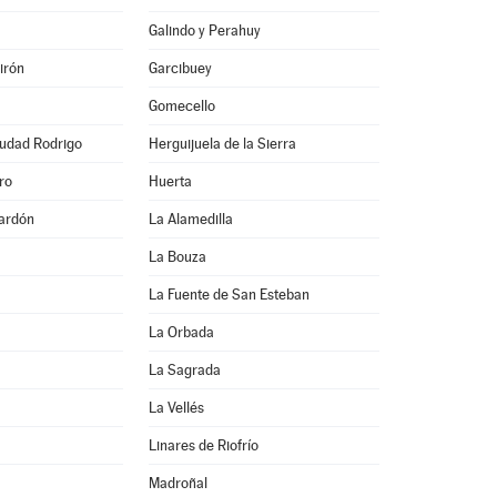
Galindo y Perahuy
irón
Garcibuey
Gomecello
iudad Rodrigo
Herguijuela de la Sierra
ro
Huerta
ardón
La Alamedilla
La Bouza
La Fuente de San Esteban
La Orbada
La Sagrada
La Vellés
Linares de Riofrío
Madroñal