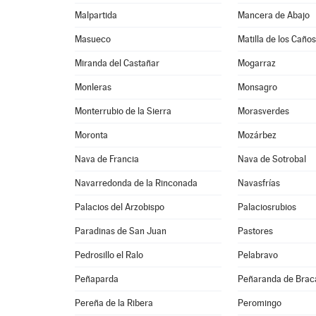
Malpartida
Mancera de Abajo
Masueco
Matilla de los Caños
Miranda del Castañar
Mogarraz
Monleras
Monsagro
Monterrubio de la Sierra
Morasverdes
Moronta
Mozárbez
Nava de Francia
Nava de Sotrobal
Navarredonda de la Rinconada
Navasfrías
Palacios del Arzobispo
Palaciosrubios
Paradinas de San Juan
Pastores
Pedrosillo el Ralo
Pelabravo
Peñaparda
Peñaranda de Bra
Pereña de la Ribera
Peromingo