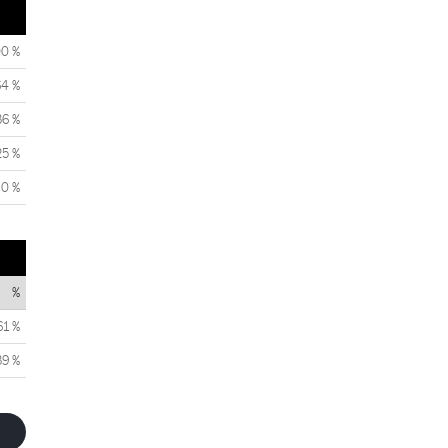
00 %
64 %
36 %
25 %
0 %
%
61 %
39 %