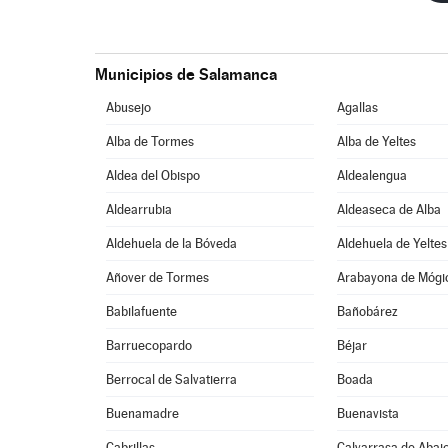
Municipios de Salamanca
Abusejo
Agallas
Alba de Tormes
Alba de Yeltes
Aldea del Obispo
Aldealengua
Aldearrubia
Aldeaseca de Alba
Aldehuela de la Bóveda
Aldehuela de Yeltes
Añover de Tormes
Arabayona de Mógi
Babilafuente
Bañobárez
Barruecopardo
Béjar
Berrocal de Salvatierra
Boada
Buenamadre
Buenavista
Cabrillas
Calvarrasa de Abaj