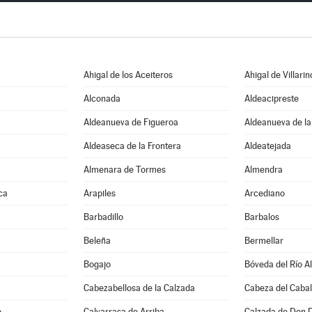
Ahigal de los Aceiteros
Ahigal de Villarin
Alconada
Aldeacipreste
Aldeanueva de Figueroa
Aldeanueva de la
Aldeaseca de la Frontera
Aldeatejada
Almenara de Tormes
Almendra
ca
Arapiles
Arcediano
Barbadillo
Barbalos
Beleña
Bermellar
Bogajo
Bóveda del Río A
Cabezabellosa de la Calzada
Cabeza del Cabal
o
Calvarrasa de Arriba
Calzada de Don 