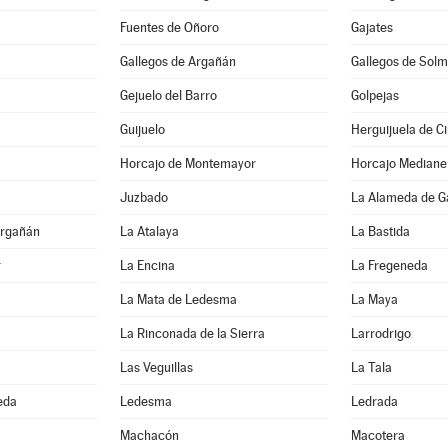
Fuentes de Oñoro
Gajates
Gallegos de Argañán
Gallegos de Solm
Gejuelo del Barro
Golpejas
Guijuelo
Herguijuela de C
Horcajo de Montemayor
Horcajo Mediane
Juzbado
La Alameda de G
Argañán
La Atalaya
La Bastida
r
La Encina
La Fregeneda
La Mata de Ledesma
La Maya
La Rinconada de la Sierra
Larrodrigo
Las Veguillas
La Tala
eda
Ledesma
Ledrada
Machacón
Macotera