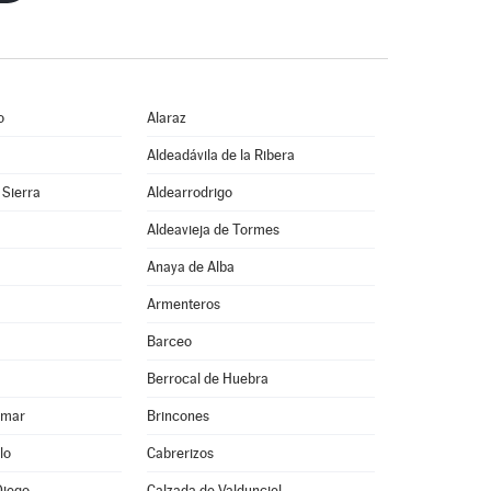
o
Alaraz
Aldeadávila de la Ribera
 Sierra
Aldearrodrigo
Aldeavieja de Tormes
Anaya de Alba
Armenteros
Barceo
Berrocal de Huebra
lmar
Brincones
lo
Cabrerizos
Diego
Calzada de Valdunciel