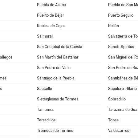
Puebla de Azaba
Puebla de San M
Puerto de Béjar
Puerto Seguro
Robliza de Cojos
Rollán
Salmoral
Salvatierra de T
San Cristóbal de la Cuesta
Sancti-Spíritus
Gallegos
San Martín del Castañar
San Miguel del R
San Pedro del Valle
San Pedro de Ro
rmes
Santiago de la Puebla
Santibáñez de Bé
es
Saucelle
Sepulcro-Hilario
Sieteiglesias de Tormes
Sobradillo
Tamames
Tarazona de Gua
Terradillos
Topas
Tremedal de Tormes
Valdecarros