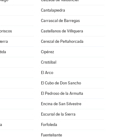
Cantalapiedra
Carrascal de Barregas
oriscos
Castellanos de Villiquera
ierra
Cerezal de Peñahorcada
tida
Cipérez
Cristóbal
El Arco
El Cubo de Don Sancho
El Pedroso de la Armuña
Encina de San Silvestre
Escurial de la Sierra
na
Forfoleda
Fuenteliante