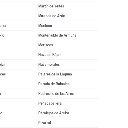
Martín de Yeltes
Miranda de Azán
erra
Monleón
Río
Monterrubio de Armuña
Moriscos
Nava de Béjar
jar
Navamorales
ces
Pajares de la Laguna
Parada de Rubiales
a
Pedrosillo de los Aires
Peñacaballera
jo
Peralejos de Arriba
Pizarral