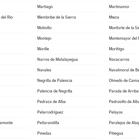
Martiago
Martinamor
 del Río
Membribe de la Sierra
Mieza
Molinillo
Monforte de la Si
Montejo
Montemayor del 
Morille
Moríñigo
Narros de Matalayegua
Navacarros
Navales
Navalmoral de Bé
Negrilla de Palencia
Olmedo de Cama
Palencia de Negrilla
Parada de Arriba
Pedraza de Alba
Pedrosillo de Alb
Pelarrodríguez
Pelayos
camonte
Peñarandilla
Peralejos de Aba
Pinedas
Pitiegua