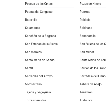
Poveda de las Cintas
Pozos de Hinojo
Puente del Congosto
Puertas
Retortillo
Robleda
Salamanca
Saldeana
Sanchón de la Sagrada
Sanchotello
San Esteban de la Sierra
San Felices de los 
San Morales
San Muñoz
Santa María de Sando
Santa Marta de To
Santiz
Sardón de los Frail
Serradilla del Arroyo
Serradilla del Llano
Sotoserrano
Tabera de Abajo
Tejeda y Segoyuela
Tenebrón
Torresmenudas
Trabanca