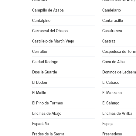
Campillo de Azaba
Candelario
Cantalpino
Cantaracillo
Carrascal del Obispo
Casafranca
Castillejo de Martín Viejo
Castraz
Cerralbo
Cespedosa de Tor
Ciudad Rodrigo
Coca de Alba
Dios le Guarde
Doñinos de Ledes
El Bodón
El Cabaco
El Maíllo
El Manzano
El Pino de Tormes
El Sahugo
Encinas de Abajo
Encinas de Arriba
Espadaña
Espeja
Frades de la Sierra
Fresnedoso