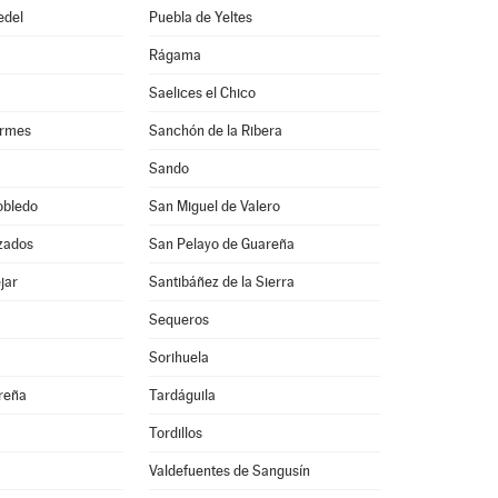
edel
Puebla de Yeltes
Rágama
Saelices el Chico
ormes
Sanchón de la Ribera
Sando
obledo
San Miguel de Valero
zados
San Pelayo de Guareña
jar
Santibáñez de la Sierra
Sequeros
Sorihuela
reña
Tardáguila
Tordillos
Valdefuentes de Sangusín