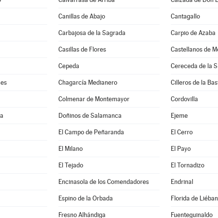
Canillas de Abajo
Cantagallo
Carbajosa de la Sagrada
Carpio de Azaba
Casillas de Flores
Castellanos de M
Cepeda
Cereceda de la S
mes
Chagarcía Medianero
Cilleros de la Bas
Colmenar de Montemayor
Cordovilla
ma
Doñinos de Salamanca
Ejeme
El Campo de Peñaranda
El Cerro
El Milano
El Payo
El Tejado
El Tornadizo
Encinasola de los Comendadores
Endrinal
Espino de la Orbada
Florida de Liéba
Fresno Alhándiga
Fuenteguinaldo