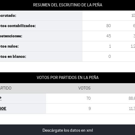
RESUMEN DEL ESCRUTINIO DE LA PEÑA
scrutado:
1
tos contabilizados:
80
bstenciones:
45
tos nulos:
1
1,
tos en blanco:
0
VOTOS POR PARTIDOS EN LA PEÑA
ARTIDO
VOTOS
P
70
88,
SOE
9
11,
Descárgate los datos en xml