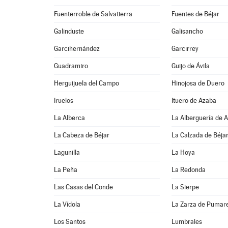
Fuenterroble de Salvatierra
Fuentes de Béjar
Galinduste
Galisancho
Garcihernández
Garcirrey
Guadramiro
Guijo de Ávila
Herguijuela del Campo
Hinojosa de Duero
Iruelos
Ituero de Azaba
La Alberca
La Alberguería de 
La Cabeza de Béjar
La Calzada de Béja
Lagunilla
La Hoya
La Peña
La Redonda
Las Casas del Conde
La Sierpe
La Vídola
La Zarza de Pumar
Los Santos
Lumbrales