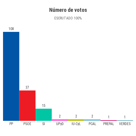
Número de votos
ESCRUTADO
100
%
108
37
15
2
2
2
1
1
PP
PSOE
SI
UPyD
IU-CyL
PCAL
PREPAL
VERDES