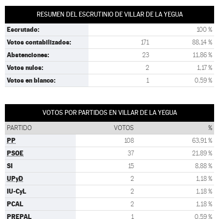
RESUMEN DEL ESCRUTINIO DE VILLAR DE LA YEGUA
Escrutado:
100 %
Votos contabilizados:
171
88,14 %
Abstenciones:
23
11,86 %
Votos nulos:
2
1,17 %
Votos en blanco:
1
0,59 %
VOTOS POR PARTIDOS EN VILLAR DE LA YEGUA
PARTIDO
VOTOS
%
PP
108
63,91 %
PSOE
37
21,89 %
SI
15
8,88 %
UPyD
2
1,18 %
IU-CyL
2
1,18 %
PCAL
2
1,18 %
PREPAL
1
0,59 %