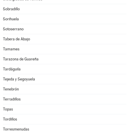
Sobradillo
Sorihuela
Sotoserrano
Tabera de Abajo
Tamames
Tarazona de Guareña
Tardáguila
Tejeda y Segoyuela
Tenebrón
Terradillos
Topas
Tordillos
Torresmenudas