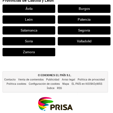
Provincias de Castilla y León
Ávila
Burgos
León
Palencia
Salamanca
Segovia
Soria
Valladolid
Zamora
EDICIONES EL PAÍS S.L.
©
Contacto
Venta de contenidos
Publicidad
Aviso legal
Política de privacidad
Política cookies
Configuración de cookies
Mapa
EL PAÍS en KIOSKOyMÁS
Índice
RSS