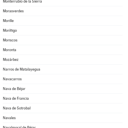
Monterrubio de la Sierra
Morasverdes
Morille
Moríñigo
Moriscos
Moronta
Mozárbez
Narros de Matalayegua
Navacarros
Nava de Béjar
Nava de Francia
Nava de Sotrobal
Navales
Navalmoral de Béjar