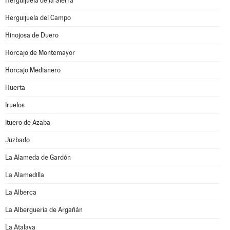
Herguijuela de la Sierra
Herguijuela del Campo
Hinojosa de Duero
Horcajo de Montemayor
Horcajo Medianero
Huerta
Iruelos
Ituero de Azaba
Juzbado
La Alameda de Gardón
La Alamedilla
La Alberca
La Alberguería de Argañán
La Atalaya