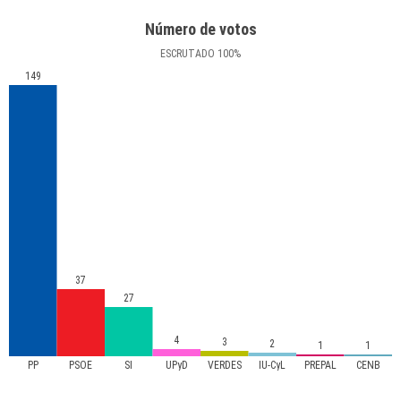
Número de votos
ESCRUTADO
100
%
149
37
27
4
3
2
1
1
PP
PSOE
SI
UPyD
VERDES
IU-CyL
PREPAL
CENB