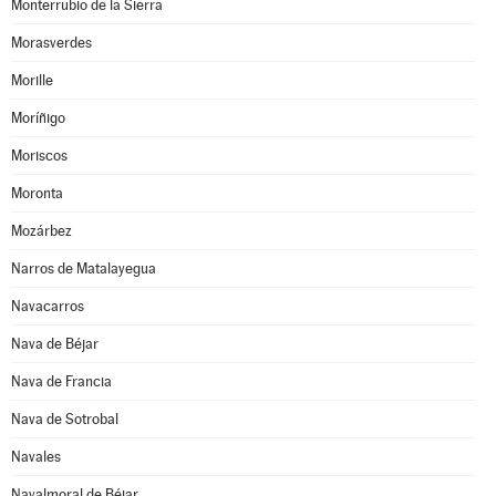
Monterrubio de la Sierra
Morasverdes
Morille
Moríñigo
Moriscos
Moronta
Mozárbez
Narros de Matalayegua
Navacarros
Nava de Béjar
Nava de Francia
Nava de Sotrobal
Navales
Navalmoral de Béjar