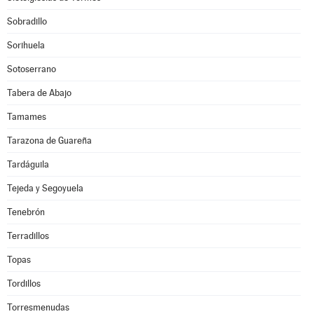
Sobradillo
Sorihuela
Sotoserrano
Tabera de Abajo
Tamames
Tarazona de Guareña
Tardáguila
Tejeda y Segoyuela
Tenebrón
Terradillos
Topas
Tordillos
Torresmenudas