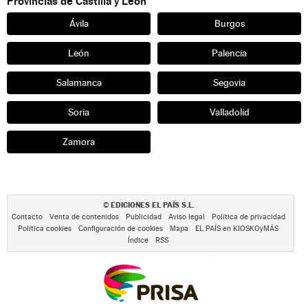
Provincias de Castilla y León
Ávila
Burgos
León
Palencia
Salamanca
Segovia
Soria
Valladolid
Zamora
EDICIONES EL PAÍS S.L.
©
Contacto
Venta de contenidos
Publicidad
Aviso legal
Política de privacidad
Política cookies
Configuración de cookies
Mapa
EL PAÍS en KIOSKOyMÁS
Índice
RSS