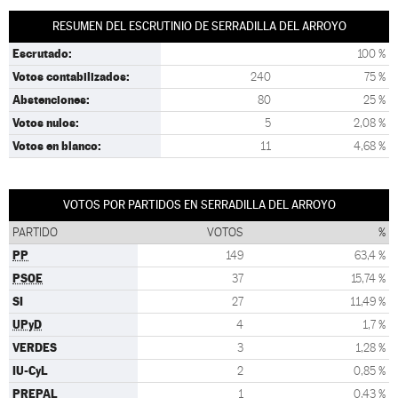
RESUMEN DEL ESCRUTINIO DE SERRADILLA DEL ARROYO
Escrutado:
100 %
Votos contabilizados:
240
75 %
Abstenciones:
80
25 %
Votos nulos:
5
2,08 %
Votos en blanco:
11
4,68 %
VOTOS POR PARTIDOS EN SERRADILLA DEL ARROYO
PARTIDO
VOTOS
%
PP
149
63,4 %
PSOE
37
15,74 %
SI
27
11,49 %
UPyD
4
1,7 %
VERDES
3
1,28 %
IU-CyL
2
0,85 %
PREPAL
1
0,43 %