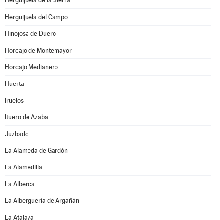
Herguijuela de la Sierra
Herguijuela del Campo
Hinojosa de Duero
Horcajo de Montemayor
Horcajo Medianero
Huerta
Iruelos
Ituero de Azaba
Juzbado
La Alameda de Gardón
La Alamedilla
La Alberca
La Alberguería de Argañán
La Atalaya