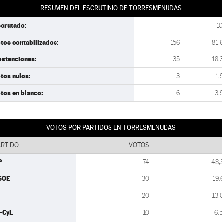
RESUMEN DEL ESCRUTINIO DE TORRESMENUDAS
scrutado:
1
tos contabilizados:
156
81,
bstenciones:
35
18,
tos nulos:
3
1,
tos en blanco:
6
3,
VOTOS POR PARTIDOS EN TORRESMENUDAS
ARTIDO
VOTOS
P
74
48,
SOE
30
19,
20
13,
U-CyL
10
6,