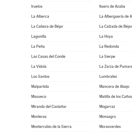
Iruelos
Ituero de Azaba
La Alberca
La Alberguería de 
La Cabeza de Béjar
La Calzada de Béja
Lagunilla
La Hoya
La Peña
La Redonda
Las Casas del Conde
La Sierpe
La Vídola
La Zarza de Pumar
Los Santos
Lumbrales
Malpartida
Mancera de Abajo
Masueco
Matilla de los Caños
Miranda del Castañar
Mogarraz
Monleras
Monsagro
Monterrubio de la Sierra
Morasverdes