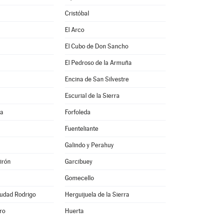
Cristóbal
El Arco
El Cubo de Don Sancho
El Pedroso de la Armuña
Encina de San Silvestre
Escurial de la Sierra
na
Forfoleda
Fuenteliante
Galindo y Perahuy
irón
Garcibuey
Gomecello
iudad Rodrigo
Herguijuela de la Sierra
ro
Huerta