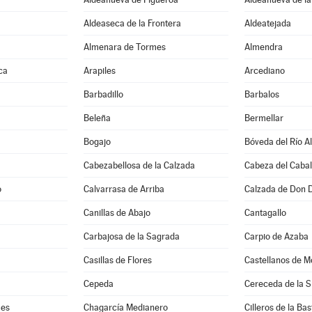
Aldeaseca de la Frontera
Aldeatejada
Almenara de Tormes
Almendra
ca
Arapiles
Arcediano
Barbadillo
Barbalos
Beleña
Bermellar
Bogajo
Bóveda del Río A
Cabezabellosa de la Calzada
Cabeza del Cabal
o
Calvarrasa de Arriba
Calzada de Don 
Canillas de Abajo
Cantagallo
Carbajosa de la Sagrada
Carpio de Azaba
Casillas de Flores
Castellanos de M
Cepeda
Cereceda de la S
mes
Chagarcía Medianero
Cilleros de la Bas