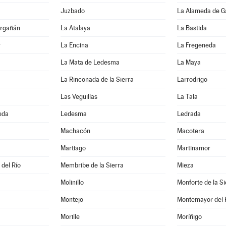
Juzbado
La Alameda de G
Argañán
La Atalaya
La Bastida
r
La Encina
La Fregeneda
La Mata de Ledesma
La Maya
La Rinconada de la Sierra
Larrodrigo
Las Veguillas
La Tala
eda
Ledesma
Ledrada
Machacón
Macotera
Martiago
Martinamor
 del Río
Membribe de la Sierra
Mieza
Molinillo
Monforte de la Si
Montejo
Montemayor del 
Morille
Moríñigo