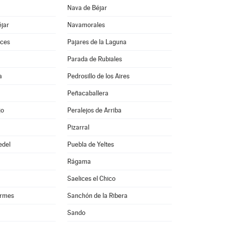
Nava de Béjar
jar
Navamorales
ces
Pajares de la Laguna
Parada de Rubiales
a
Pedrosillo de los Aires
Peñacaballera
jo
Peralejos de Arriba
Pizarral
edel
Puebla de Yeltes
Rágama
Saelices el Chico
ormes
Sanchón de la Ribera
Sando