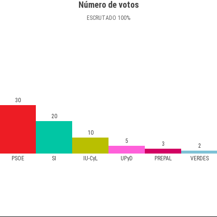
Número de votos
ESCRUTADO
100
%
30
20
10
5
3
2
PSOE
SI
IU-CyL
UPyD
PREPAL
VERDES