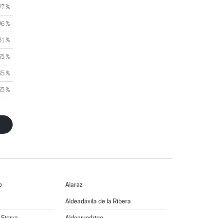
27 %
96 %
31 %
65 %
65 %
65 %
o
Alaraz
Aldeadávila de la Ribera
 Sierra
Aldearrodrigo