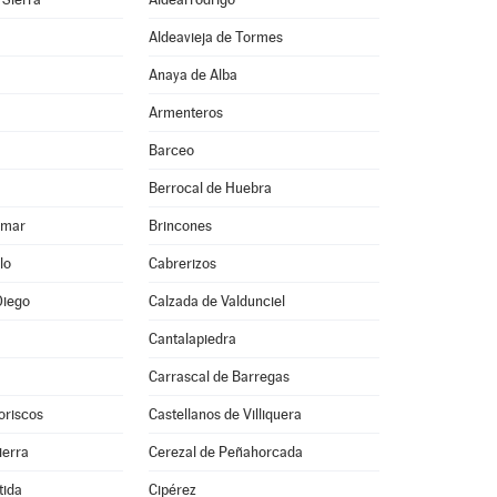
Aldeavieja de Tormes
Anaya de Alba
Armenteros
Barceo
Berrocal de Huebra
lmar
Brincones
lo
Cabrerizos
Diego
Calzada de Valdunciel
Cantalapiedra
Carrascal de Barregas
oriscos
Castellanos de Villiquera
ierra
Cerezal de Peñahorcada
tida
Cipérez