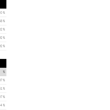
00 %
68 %
32 %
92 %
92 %
%
37 %
61 %
07 %
54 %