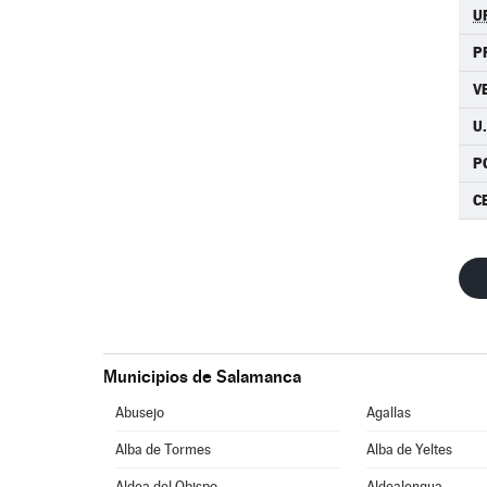
U
P
V
U.
P
C
Municipios de Salamanca
Abusejo
Agallas
Alba de Tormes
Alba de Yeltes
Aldea del Obispo
Aldealengua