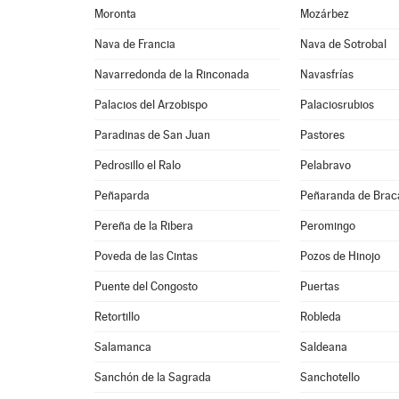
Moronta
Mozárbez
Nava de Francia
Nava de Sotrobal
Navarredonda de la Rinconada
Navasfrías
Palacios del Arzobispo
Palaciosrubios
Paradinas de San Juan
Pastores
Pedrosillo el Ralo
Pelabravo
Peñaparda
Peñaranda de Bra
Pereña de la Ribera
Peromingo
Poveda de las Cintas
Pozos de Hinojo
Puente del Congosto
Puertas
Retortillo
Robleda
Salamanca
Saldeana
Sanchón de la Sagrada
Sanchotello