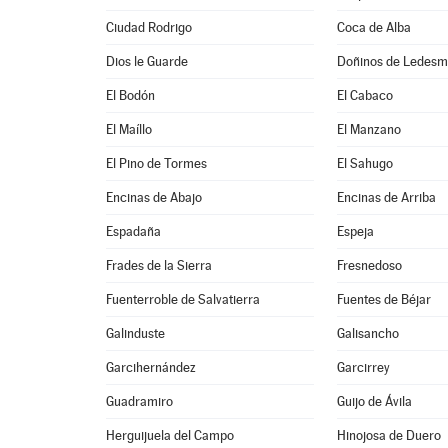
Ciudad Rodrigo
Coca de Alba
Dios le Guarde
Doñinos de Ledes
El Bodón
El Cabaco
El Maíllo
El Manzano
El Pino de Tormes
El Sahugo
Encinas de Abajo
Encinas de Arriba
Espadaña
Espeja
Frades de la Sierra
Fresnedoso
Fuenterroble de Salvatierra
Fuentes de Béjar
Galinduste
Galisancho
Garcihernández
Garcirrey
Guadramiro
Guijo de Ávila
Herguijuela del Campo
Hinojosa de Duero