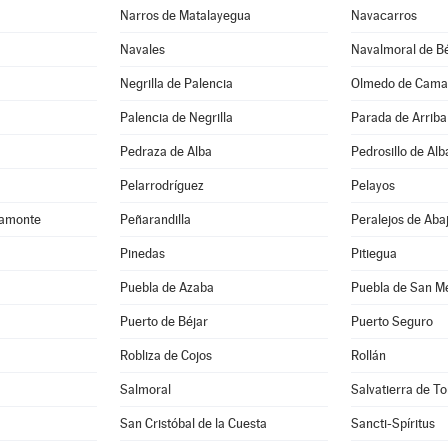
Narros de Matalayegua
Navacarros
Navales
Navalmoral de Bé
Negrilla de Palencia
Olmedo de Cama
Palencia de Negrilla
Parada de Arriba
Pedraza de Alba
Pedrosillo de Alb
Pelarrodríguez
Pelayos
camonte
Peñarandilla
Peralejos de Aba
Pinedas
Pitiegua
Puebla de Azaba
Puebla de San M
Puerto de Béjar
Puerto Seguro
Robliza de Cojos
Rollán
Salmoral
Salvatierra de T
San Cristóbal de la Cuesta
Sancti-Spíritus