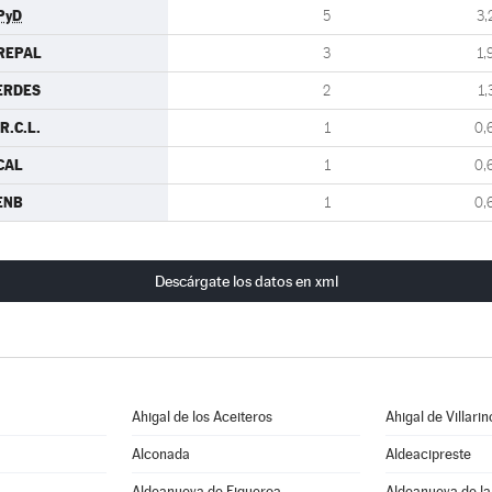
PyD
5
3,
REPAL
3
1,
ERDES
2
1,
R.C.L.
1
0,
CAL
1
0,
ENB
1
0,
Descárgate los datos en xml
Ahigal de los Aceiteros
Ahigal de Villarin
Alconada
Aldeacipreste
Aldeanueva de Figueroa
Aldeanueva de la