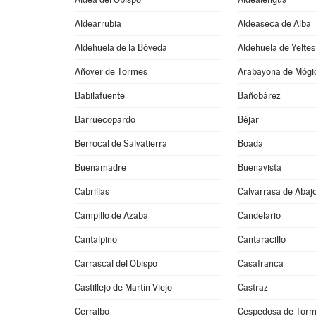
Aldearrubia
Aldeaseca de Alba
Aldehuela de la Bóveda
Aldehuela de Yeltes
Añover de Tormes
Arabayona de Mógi
Babilafuente
Bañobárez
Barruecopardo
Béjar
Berrocal de Salvatierra
Boada
Buenamadre
Buenavista
Cabrillas
Calvarrasa de Abaj
Campillo de Azaba
Candelario
Cantalpino
Cantaracillo
Carrascal del Obispo
Casafranca
Castillejo de Martín Viejo
Castraz
Cerralbo
Cespedosa de Tor