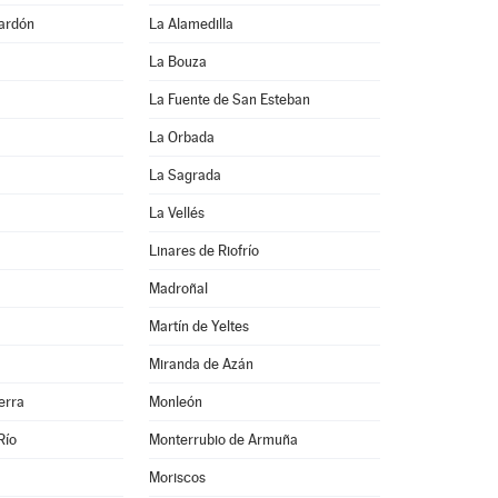
ardón
La Alamedilla
La Bouza
La Fuente de San Esteban
La Orbada
La Sagrada
La Vellés
Linares de Riofrío
Madroñal
Martín de Yeltes
Miranda de Azán
erra
Monleón
Río
Monterrubio de Armuña
Moriscos