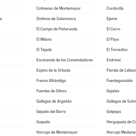
Colmenar de Montemayor
Cordovilla
ma
Doñinos de Salamanca
Ejeme
El Campo de Peñaranda
El Cerro
El Milano
El Payo
El Tejado
El Tornadizo
Encinasola de los Comendadores
Endrinal
Espino de la Orbada
Florida de Liéba
Fresno Alhándiga
Fuenteguinaldo
Fuentes de Oñoro
Gajates
Gallegos de Argañán
Gallegos de Solm
Gejuelo del Barro
Golpejas
Guijuelo
Herguijuela de C
Horcajo de Montemayor
Horcajo Mediane