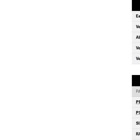
E
Vo
A
Vo
Vo
P
P
P
SI
I