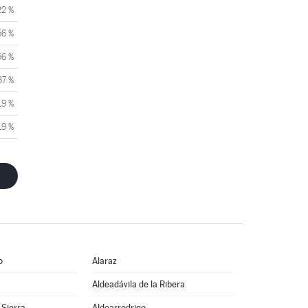
22 %
56 %
56 %
37 %
19 %
19 %
o
Alaraz
Aldeadávila de la Ribera
 Sierra
Aldearrodrigo