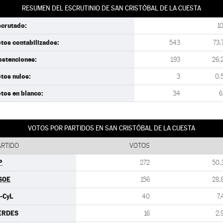
RESUMEN DEL ESCRUTINIO DE SAN CRISTÓBAL DE LA CUESTA
scrutado:
1
tos contabilizados:
543
73,
bstenciones:
193
26,
tos nulos:
3
0,
tos en blanco:
34
6
VOTOS POR PARTIDOS EN SAN CRISTÓBAL DE LA CUESTA
ARTIDO
VOTOS
P
272
50,
SOE
156
28,
U-CyL
40
7,
ERDES
16
2,