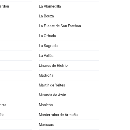
ardón
La Alamedilla
La Bouza
La Fuente de San Esteban
La Orbada
La Sagrada
La Vellés
Linares de Riofrío
Madroñal
Martín de Yeltes
Miranda de Azán
erra
Monleón
Río
Monterrubio de Armuña
Moriscos