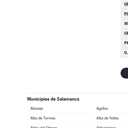
U
P
SI
C
P
U.
Municipios de Salamanca
Abusejo
Agallas
Alba de Tormes
Alba de Yeltes
Aldea del Obispo
Aldealengua