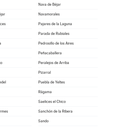
Nava de Béjar
jar
Navamorales
ces
Pajares de la Laguna
Parada de Rubiales
a
Pedrosillo de los Aires
Peñacaballera
jo
Peralejos de Arriba
Pizarral
edel
Puebla de Yeltes
Rágama
Saelices el Chico
ormes
Sanchón de la Ribera
Sando