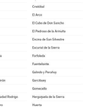
Cristóbal
El Arco
El Cubo de Don Sancho
El Pedroso de la Armuña
Encina de San Silvestre
Escurial de la Sierra
na
Forfoleda
Fuenteliante
Galindo y Perahuy
irón
Garcibuey
Gomecello
iudad Rodrigo
Herguijuela de la Sierra
ro
Huerta