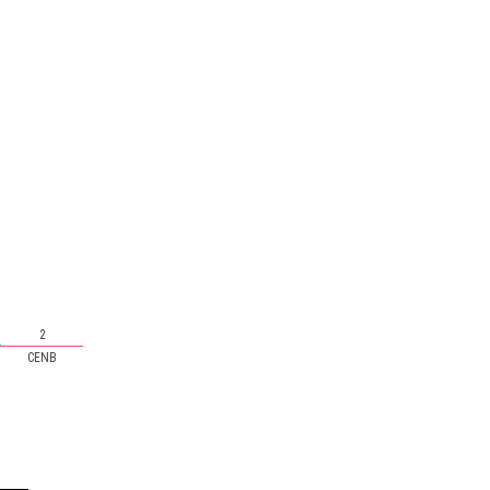
2
CENB