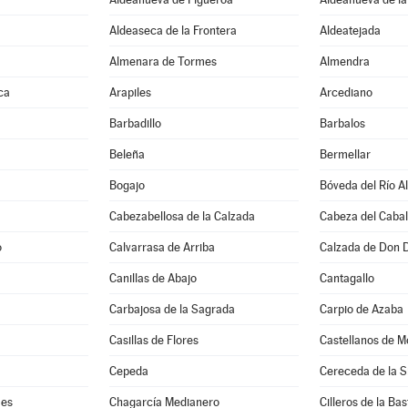
Aldeaseca de la Frontera
Aldeatejada
Almenara de Tormes
Almendra
ca
Arapiles
Arcediano
Barbadillo
Barbalos
Beleña
Bermellar
Bogajo
Bóveda del Río A
Cabezabellosa de la Calzada
Cabeza del Cabal
o
Calvarrasa de Arriba
Calzada de Don 
Canillas de Abajo
Cantagallo
Carbajosa de la Sagrada
Carpio de Azaba
Casillas de Flores
Castellanos de M
Cepeda
Cereceda de la S
mes
Chagarcía Medianero
Cilleros de la Bas