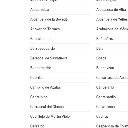
Aldearrubia
Aldeaseca de Alba
Aldehuela de la Bóveda
Aldehuela de Yeltes
Añover de Tormes
Arabayona de Mógi
Babilafuente
Bañobárez
Barruecopardo
Béjar
Berrocal de Salvatierra
Boada
Buenamadre
Buenavista
Cabrillas
Calvarrasa de Abaj
Campillo de Azaba
Candelario
Cantalpino
Cantaracillo
Carrascal del Obispo
Casafranca
Castillejo de Martín Viejo
Castraz
Cerralbo
Cespedosa de Tor