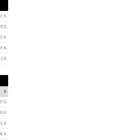
00 %
78 %
22 %
55 %
,3 %
%
37 %
89 %
41 %
96 %