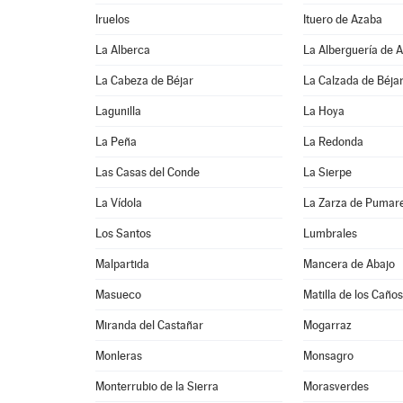
Iruelos
Ituero de Azaba
La Alberca
La Alberguería de 
La Cabeza de Béjar
La Calzada de Béja
Lagunilla
La Hoya
La Peña
La Redonda
Las Casas del Conde
La Sierpe
La Vídola
La Zarza de Pumar
Los Santos
Lumbrales
Malpartida
Mancera de Abajo
Masueco
Matilla de los Caños
Miranda del Castañar
Mogarraz
Monleras
Monsagro
Monterrubio de la Sierra
Morasverdes