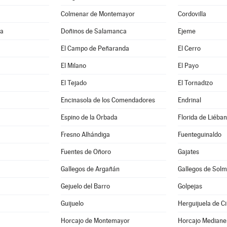
Colmenar de Montemayor
Cordovilla
ma
Doñinos de Salamanca
Ejeme
El Campo de Peñaranda
El Cerro
El Milano
El Payo
El Tejado
El Tornadizo
Encinasola de los Comendadores
Endrinal
Espino de la Orbada
Florida de Liéba
Fresno Alhándiga
Fuenteguinaldo
Fuentes de Oñoro
Gajates
Gallegos de Argañán
Gallegos de Solm
Gejuelo del Barro
Golpejas
Guijuelo
Herguijuela de C
Horcajo de Montemayor
Horcajo Mediane