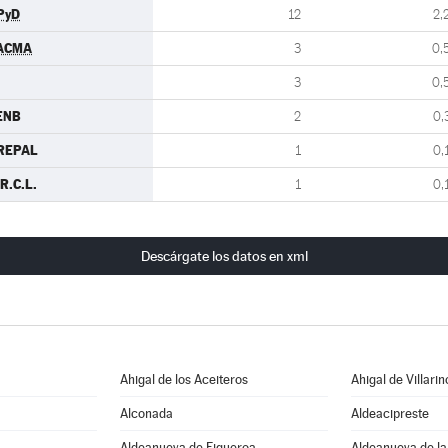
PyD
12
2,
ACMA
3
0,
3
0,
ENB
2
0,
REPAL
1
0,
R.C.L.
1
0,
Descárgate los datos en xml
Ahigal de los Aceiteros
Ahigal de Villarin
Alconada
Aldeacipreste
Aldeanueva de Figueroa
Aldeanueva de la