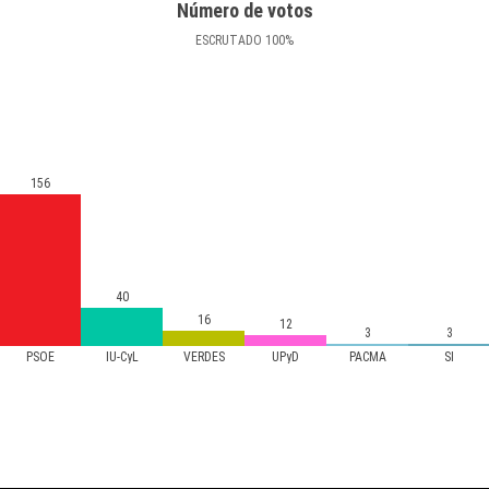
Número de votos
ESCRUTADO
100
%
156
40
16
12
3
3
PSOE
IU-CyL
VERDES
UPyD
PACMA
SI