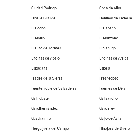
Ciudad Rodrigo
Coca de Alba
Dios le Guarde
Doñinos de Ledes
El Bodón
El Cabaco
El Maíllo
El Manzano
El Pino de Tormes
El Sahugo
Encinas de Abajo
Encinas de Arriba
Espadaña
Espeja
Frades de la Sierra
Fresnedoso
Fuenterroble de Salvatierra
Fuentes de Béjar
Galinduste
Galisancho
Garcihernández
Garcirrey
Guadramiro
Guijo de Ávila
Herguijuela del Campo
Hinojosa de Duero