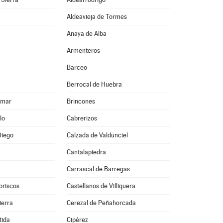
Aldeavieja de Tormes
Anaya de Alba
Armenteros
Barceo
Berrocal de Huebra
lmar
Brincones
lo
Cabrerizos
Diego
Calzada de Valdunciel
Cantalapiedra
Carrascal de Barregas
oriscos
Castellanos de Villiquera
ierra
Cerezal de Peñahorcada
tida
Cipérez