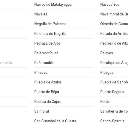
Narros de Matalayegua
Navacarros
Navales
Navalmoral de Bé
Negrilla de Palencia
Olmedo de Cama
Palencia de Negrilla
Parada de Arriba
Pedraza de Alba
Pedrosillo de Alb
Pelarrodríguez
Pelayos
camonte
Peñarandilla
Peralejos de Aba
Pinedas
Pitiegua
Puebla de Azaba
Puebla de San M
Puerto de Béjar
Puerto Seguro
Robliza de Cojos
Rollán
Salmoral
Salvatierra de T
San Cristóbal de la Cuesta
Sancti-Spíritus