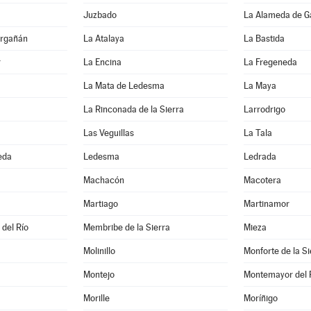
Juzbado
La Alameda de G
Argañán
La Atalaya
La Bastida
r
La Encina
La Fregeneda
La Mata de Ledesma
La Maya
La Rinconada de la Sierra
Larrodrigo
Las Veguillas
La Tala
eda
Ledesma
Ledrada
Machacón
Macotera
Martiago
Martinamor
 del Río
Membribe de la Sierra
Mieza
Molinillo
Monforte de la Si
Montejo
Montemayor del 
Morille
Moríñigo