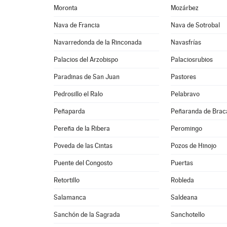
Moronta
Mozárbez
Nava de Francia
Nava de Sotrobal
Navarredonda de la Rinconada
Navasfrías
Palacios del Arzobispo
Palaciosrubios
Paradinas de San Juan
Pastores
Pedrosillo el Ralo
Pelabravo
Peñaparda
Peñaranda de Bra
Pereña de la Ribera
Peromingo
Poveda de las Cintas
Pozos de Hinojo
Puente del Congosto
Puertas
Retortillo
Robleda
Salamanca
Saldeana
Sanchón de la Sagrada
Sanchotello