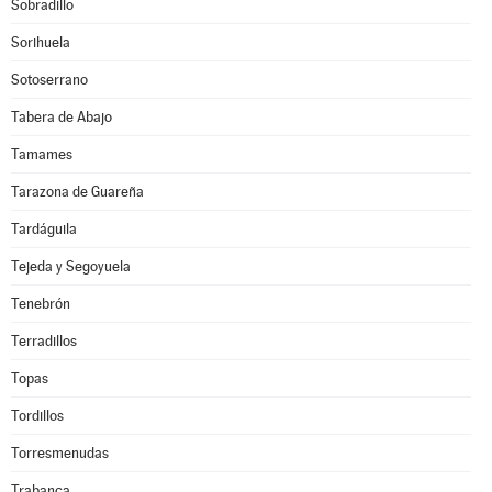
Sobradillo
Sorihuela
Sotoserrano
Tabera de Abajo
Tamames
Tarazona de Guareña
Tardáguila
Tejeda y Segoyuela
Tenebrón
Terradillos
Topas
Tordillos
Torresmenudas
Trabanca