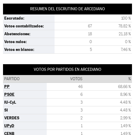
RESUMEN DEL ESCRUTINIO DE ARCEDIANO
Escrutado:
100 %
Votos contabilizados:
67
78,82 %
Abstenciones:
18
21,18 %
Votos nulos:
0
0 %
Votos en blanco:
5
7,46 %
VOTOS POR PARTIDOS EN ARCEDIANO
PARTIDO
VOTOS
%
PP
46
68,66 %
PSOE
6
8,96 %
IU-CyL
3
4,48 %
SI
3
4,48 %
VERDES
2
2,99 %
UPyD
1
1,49 %
CENB
1
1,49 %