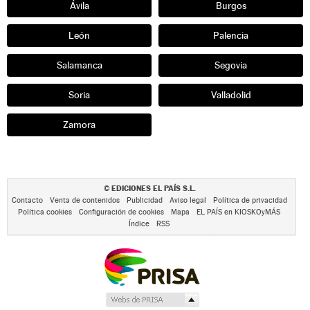
Ávila
Burgos
León
Palencia
Salamanca
Segovia
Soria
Valladolid
Zamora
EDICIONES EL PAÍS S.L.
©
Contacto
Venta de contenidos
Publicidad
Aviso legal
Política de privacidad
Política cookies
Configuración de cookies
Mapa
EL PAÍS en KIOSKOyMÁS
Índice
RSS