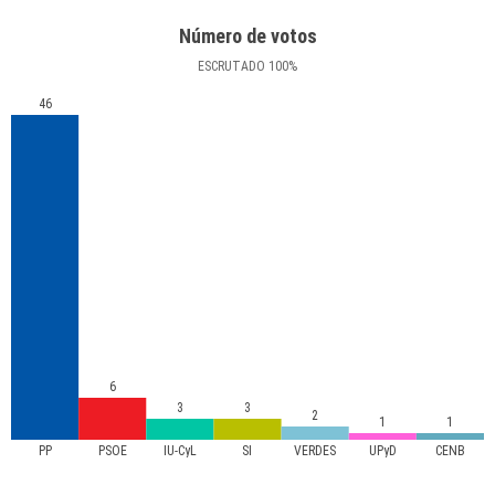
Número de votos
ESCRUTADO
100
%
46
6
3
3
2
1
1
PP
PSOE
IU-CyL
SI
VERDES
UPyD
CENB