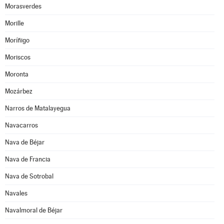
Morasverdes
Morille
Moríñigo
Moriscos
Moronta
Mozárbez
Narros de Matalayegua
Navacarros
Nava de Béjar
Nava de Francia
Nava de Sotrobal
Navales
Navalmoral de Béjar