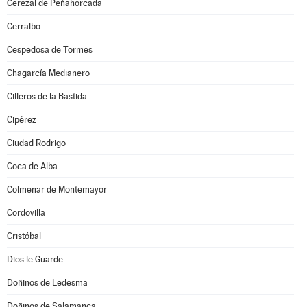
Cerezal de Peñahorcada
Cerralbo
Cespedosa de Tormes
Chagarcía Medianero
Cilleros de la Bastida
Cipérez
Ciudad Rodrigo
Coca de Alba
Colmenar de Montemayor
Cordovilla
Cristóbal
Dios le Guarde
Doñinos de Ledesma
Doñinos de Salamanca