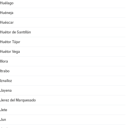
Huélago
Huéneja
Huéscar
Huétor de Santillán
Huétor Tájar
Huétor Vega
Illora
Itrabo
Iznalloz
Jayena
Jerez del Marquesado
Jete
Jun