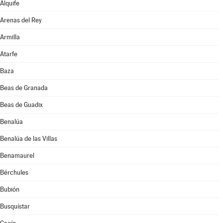
Alquife
Arenas del Rey
Armilla
Atarfe
Baza
Beas de Granada
Beas de Guadix
Benalúa
Benalúa de las Villas
Benamaurel
Bérchules
Bubión
Busquístar