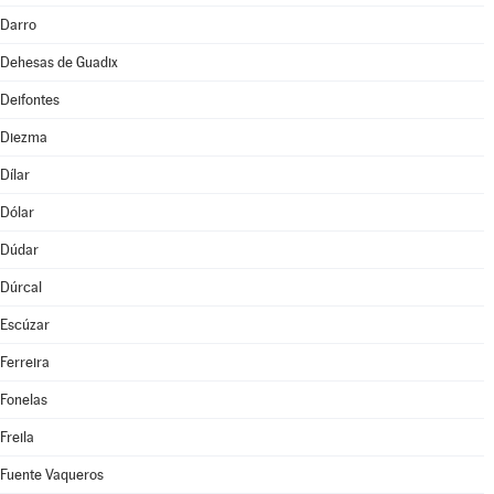
Darro
Dehesas de Guadix
Deifontes
Diezma
Dílar
Dólar
Dúdar
Dúrcal
Escúzar
Ferreira
Fonelas
Freila
Fuente Vaqueros