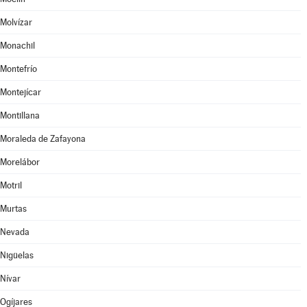
Molvízar
Monachil
Montefrío
Montejícar
Montillana
Moraleda de Zafayona
Morelábor
Motril
Murtas
Nevada
Nigüelas
Nívar
Ogíjares