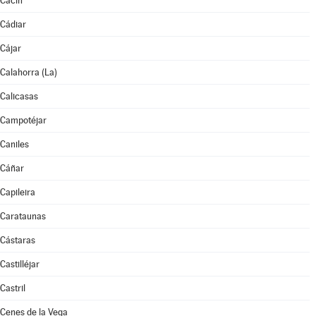
Cacín
Cádiar
Cájar
Calahorra (La)
Calicasas
Campotéjar
Caniles
Cáñar
Capileira
Carataunas
Cástaras
Castilléjar
Castril
Cenes de la Vega