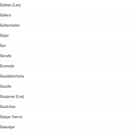
Gabias (Las)
Galera
Gobernador
Gójar
Gor
Gorafe
Granada
Guadahortuna
Guadix
Guajares (Los)
Gualchos
Güejar Sierra
Güevéjar