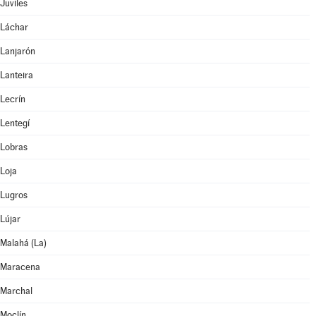
Juviles
Láchar
Lanjarón
Lanteira
Lecrín
Lentegí
Lobras
Loja
Lugros
Lújar
Malahá (La)
Maracena
Marchal
Moclín