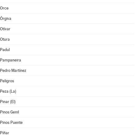
Orce
Órgiva
Otívar
Otura
Padul
Pampaneira
Pedro Martínez
Peligros
Peza (La)
Pinar (El)
Pinos Genil
Pinos Puente
Píñar