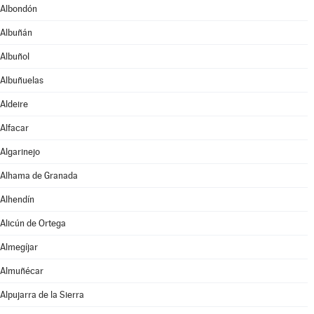
Albondón
Albuñán
Albuñol
Albuñuelas
Aldeire
Alfacar
Algarinejo
Alhama de Granada
Alhendín
Alicún de Ortega
Almegíjar
Almuñécar
Alpujarra de la Sierra