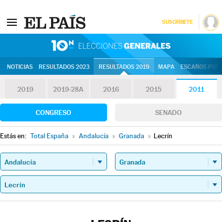
SUSCRÍBETE
10N | Eleccion
NOTICIAS
RESULTADOS 2023
RESULTADOS 2019
MAPA
ESCAÑOS POR 
2019
2019-28A
2016
2015
2011
CONGRESO
SENADO
Estás en:
Total España
»
Andalucía
»
Granada
»
Lecrín