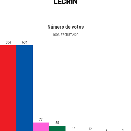
LECRÍN
Número de votos
100
%
ESCRUTADO
604
604
77
55
13
12
4
3