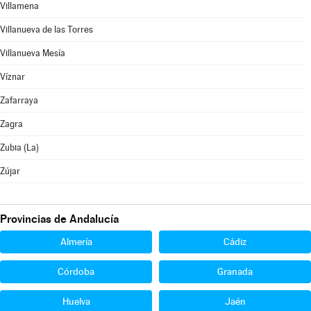
Villamena
Villanueva de las Torres
Villanueva Mesía
Víznar
Zafarraya
Zagra
Zubia (La)
Zújar
Provincias de Andalucía
Almería
Cádiz
Córdoba
Granada
Huelva
Jaén