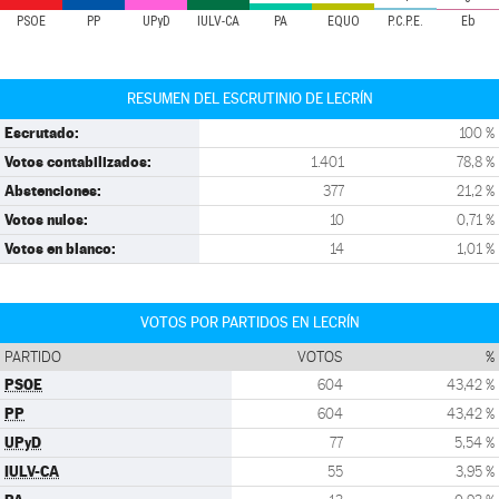
PSOE
PP
UPyD
IULV-CA
PA
EQUO
P.C.P.E.
Eb
RESUMEN DEL ESCRUTINIO DE LECRÍN
Escrutado:
100 %
Votos contabilizados:
1.401
78,8 %
Abstenciones:
377
21,2 %
Votos nulos:
10
0,71 %
Votos en blanco:
14
1,01 %
VOTOS POR PARTIDOS EN LECRÍN
PARTIDO
VOTOS
%
PSOE
604
43,42 %
PP
604
43,42 %
UPyD
77
5,54 %
IULV-CA
55
3,95 %