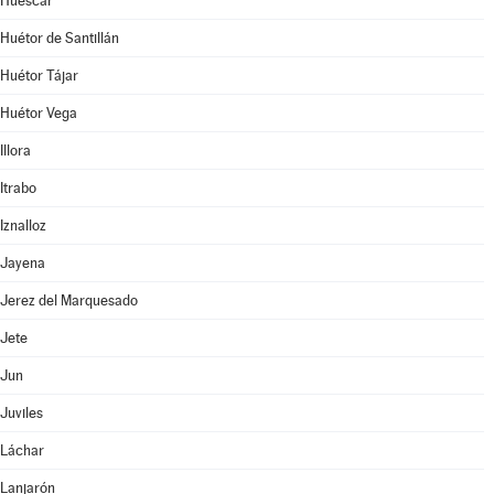
Huéscar
Huétor de Santillán
Huétor Tájar
Huétor Vega
Illora
Itrabo
Iznalloz
Jayena
Jerez del Marquesado
Jete
Jun
Juviles
Láchar
Lanjarón