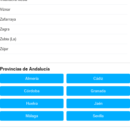
Víznar
Zafarraya
Zagra
Zubia (La)
Zújar
Provincias de Andalucía
Almería
Cádiz
Córdoba
Granada
Huelva
Jaén
Málaga
Sevilla