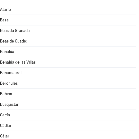
Atarfe
Baza
Beas de Granada
Beas de Guadix
Benalúa
Benalúa de las Villas
Benamaurel
Bérchules
Bubión
Busquístar
Cacín
Cádiar
Cájar