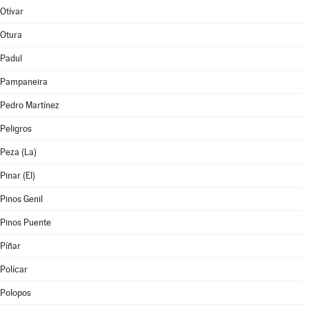
Otívar
Otura
Padul
Pampaneira
Pedro Martínez
Peligros
Peza (La)
Pinar (El)
Pinos Genil
Pinos Puente
Píñar
Polícar
Polopos