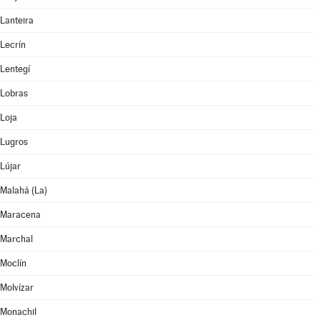
Lanteira
Lecrín
Lentegí
Lobras
Loja
Lugros
Lújar
Malahá (La)
Maracena
Marchal
Moclín
Molvízar
Monachil