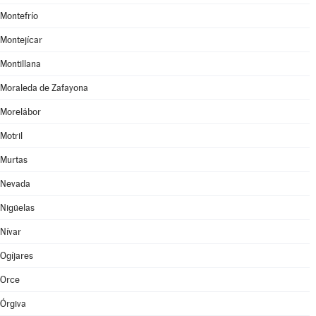
Montefrío
Montejícar
Montillana
Moraleda de Zafayona
Morelábor
Motril
Murtas
Nevada
Nigüelas
Nívar
Ogíjares
Orce
Órgiva