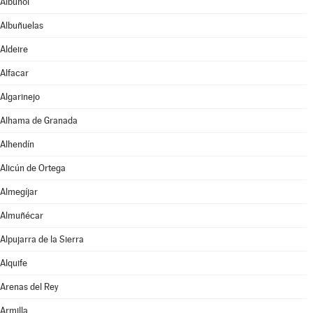
Albuñol
Albuñuelas
Aldeire
Alfacar
Algarinejo
Alhama de Granada
Alhendín
Alicún de Ortega
Almegíjar
Almuñécar
Alpujarra de la Sierra
Alquife
Arenas del Rey
Armilla