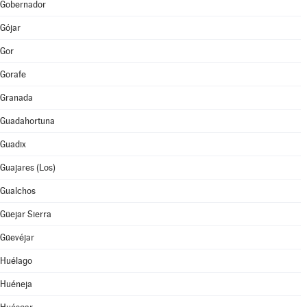
Gobernador
Gójar
Gor
Gorafe
Granada
Guadahortuna
Guadix
Guajares (Los)
Gualchos
Güejar Sierra
Güevéjar
Huélago
Huéneja