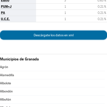
EQUO
3
0,63 %
PUM+J
1
0,21 %
PA
1
0,21 %
U.C.E.
1
0,21 %
Descárgate los datos en xml
Municipios de Granada
Agrón
Alamedilla
Albolote
Albondón
Albuñán