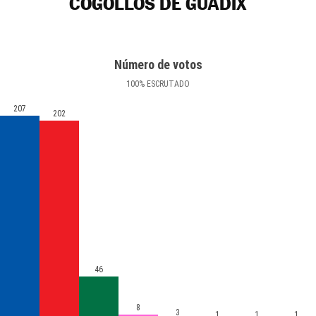
COGOLLOS DE GUADIX
Número de votos
100
%
ESCRUTADO
207
202
46
8
3
1
1
1