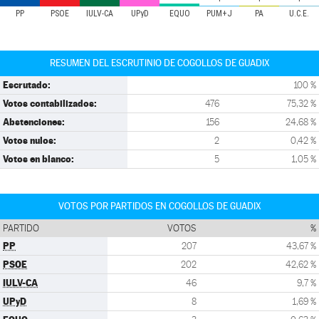
PP
PSOE
IULV-CA
UPyD
EQUO
PUM+J
PA
U.C.E.
RESUMEN DEL ESCRUTINIO DE COGOLLOS DE GUADIX
Escrutado:
100 %
Votos contabilizados:
476
75,32 %
Abstenciones:
156
24,68 %
Votos nulos:
2
0,42 %
Votos en blanco:
5
1,05 %
VOTOS POR PARTIDOS EN COGOLLOS DE GUADIX
PARTIDO
VOTOS
%
PP
207
43,67 %
PSOE
202
42,62 %
IULV-CA
46
9,7 %
UPyD
8
1,69 %