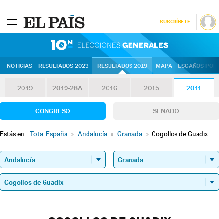
SUSCRÍBETE
10N | Eleccion
NOTICIAS
RESULTADOS 2023
RESULTADOS 2019
MAPA
ESCAÑOS POR 
2019
2019-28A
2016
2015
2011
CONGRESO
SENADO
Estás en:
Total España
»
Andalucía
»
Granada
»
Cogollos de Guadix