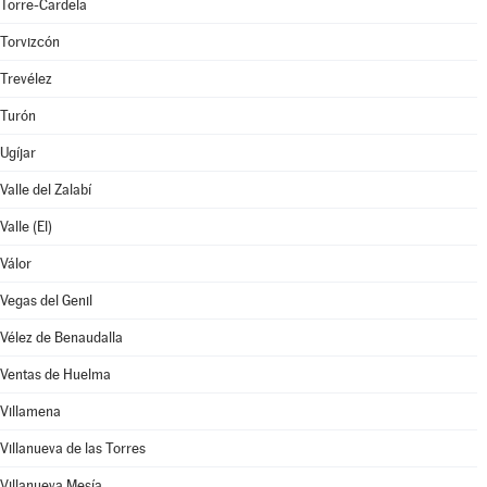
Torre-Cardela
Torvizcón
Trevélez
Turón
Ugíjar
Valle del Zalabí
Valle (El)
Válor
Vegas del Genil
Vélez de Benaudalla
Ventas de Huelma
Villamena
Villanueva de las Torres
Villanueva Mesía