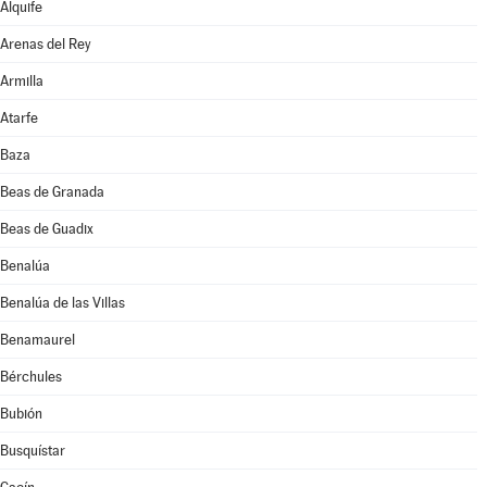
Alquife
Arenas del Rey
Armilla
Atarfe
Baza
Beas de Granada
Beas de Guadix
Benalúa
Benalúa de las Villas
Benamaurel
Bérchules
Bubión
Busquístar