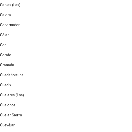
Gabias (Las)
Galera
Gobernador
Gójar
Gor
Gorafe
Granada
Guadahortuna
Guadix
Guajares (Los)
Gualchos
Güejar Sierra
Güevéjar