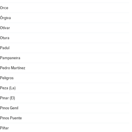
Orce
Órgiva
Otívar
Otura
Padul
Pampaneira
Pedro Martínez
Peligros
Peza (La)
Pinar (El)
Pinos Genil
Pinos Puente
Píñar