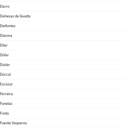
Darro
Dehesas de Guadix
Deifontes
Diezma
Dílar
Dólar
Dúdar
Dúrcal
Escúzar
Ferreira
Fonelas
Freila
Fuente Vaqueros