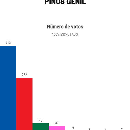
PINOS GENIL
Número de votos
100
%
ESCRUTADO
413
262
45
33
9
4
2
2