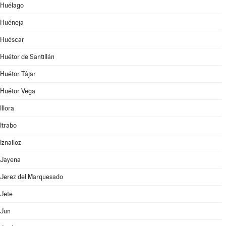
Huélago
Huéneja
Huéscar
Huétor de Santillán
Huétor Tájar
Huétor Vega
Illora
Itrabo
Iznalloz
Jayena
Jerez del Marquesado
Jete
Jun