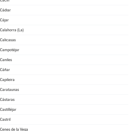
Cacín
Cádiar
Cájar
Calahorra (La)
Calicasas
Campotéjar
Caniles
Cáñar
Capileira
Carataunas
Cástaras
Castilléjar
Castril
Cenes de la Vega