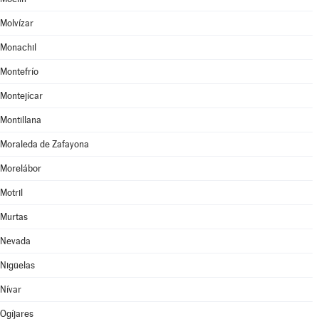
Molvízar
Monachil
Montefrío
Montejícar
Montillana
Moraleda de Zafayona
Morelábor
Motril
Murtas
Nevada
Nigüelas
Nívar
Ogíjares