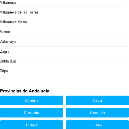
Villamena
Villanueva de las Torres
Villanueva Mesía
Víznar
Zafarraya
Zagra
Zubia (La)
Zújar
Provincias de Andalucía
Almería
Cádiz
Córdoba
Granada
Huelva
Jaén