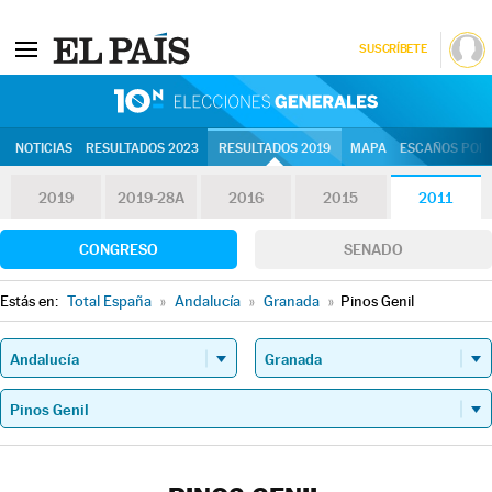
SUSCRÍBETE
10N | Eleccion
NOTICIAS
RESULTADOS 2023
RESULTADOS 2019
MAPA
ESCAÑOS POR 
2019
2019-28A
2016
2015
2011
CONGRESO
SENADO
Estás en:
Total España
»
Andalucía
»
Granada
»
Pinos Genil