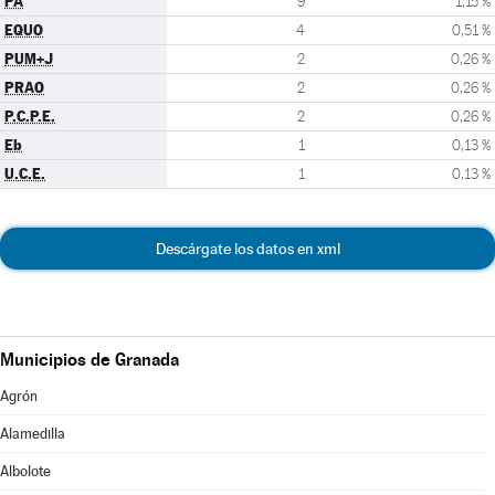
PA
9
1,15 %
EQUO
4
0,51 %
PUM+J
2
0,26 %
PRAO
2
0,26 %
P.C.P.E.
2
0,26 %
Eb
1
0,13 %
U.C.E.
1
0,13 %
Descárgate los datos en xml
Municipios de Granada
Agrón
Alamedilla
Albolote