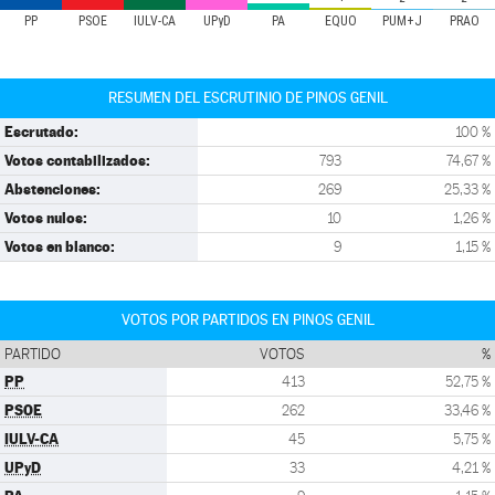
PP
PSOE
IULV-CA
UPyD
PA
EQUO
PUM+J
PRAO
RESUMEN DEL ESCRUTINIO DE PINOS GENIL
Escrutado:
100 %
Votos contabilizados:
793
74,67 %
Abstenciones:
269
25,33 %
Votos nulos:
10
1,26 %
Votos en blanco:
9
1,15 %
VOTOS POR PARTIDOS EN PINOS GENIL
PARTIDO
VOTOS
%
PP
413
52,75 %
PSOE
262
33,46 %
IULV-CA
45
5,75 %
UPyD
33
4,21 %