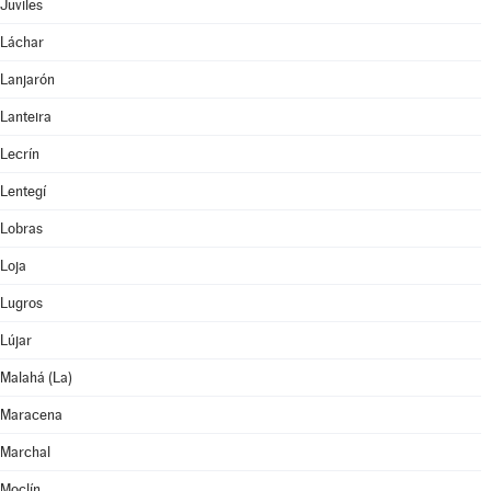
Juviles
Láchar
Lanjarón
Lanteira
Lecrín
Lentegí
Lobras
Loja
Lugros
Lújar
Malahá (La)
Maracena
Marchal
Moclín