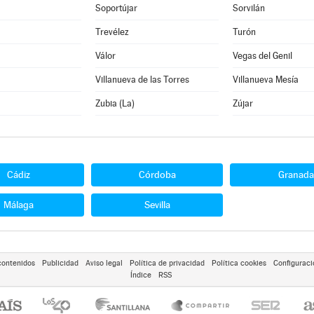
Soportújar
Sorvilán
Trevélez
Turón
Válor
Vegas del Genil
Villanueva de las Torres
Villanueva Mesía
Zubia (La)
Zújar
Cádiz
Córdoba
Granada
Málaga
Sevilla
contenidos
Publicidad
Aviso legal
Política de privacidad
Política cookies
Configuraci
Índice
RSS