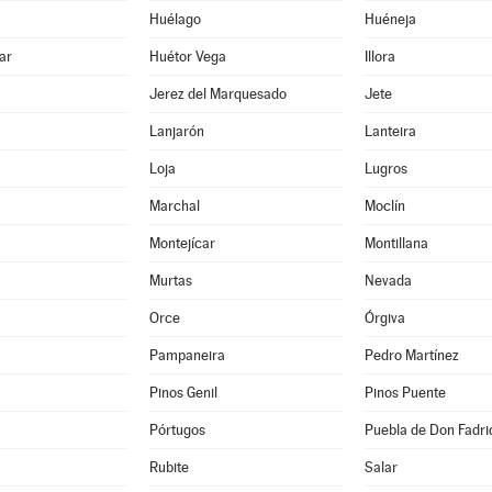
Huélago
Huéneja
ar
Huétor Vega
Illora
Jerez del Marquesado
Jete
Lanjarón
Lanteira
Loja
Lugros
Marchal
Moclín
Montejícar
Montillana
Murtas
Nevada
Orce
Órgiva
Pampaneira
Pedro Martínez
Pinos Genil
Pinos Puente
Pórtugos
Puebla de Don Fadri
Rubite
Salar