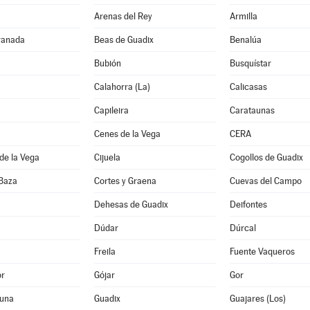
Arenas del Rey
Armilla
ranada
Beas de Guadix
Benalúa
Bubión
Busquístar
Calahorra (La)
Calicasas
Capileira
Carataunas
Cenes de la Vega
CERA
de la Vega
Cijuela
Cogollos de Guadix
 Baza
Cortes y Graena
Cuevas del Campo
Dehesas de Guadix
Deifontes
Dúdar
Dúrcal
Freila
Fuente Vaqueros
or
Gójar
Gor
una
Guadix
Guajares (Los)