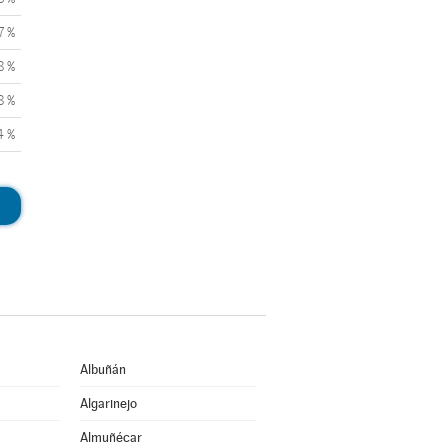
7 %
8 %
8 %
4 %
Albuñán
Algarinejo
Almuñécar