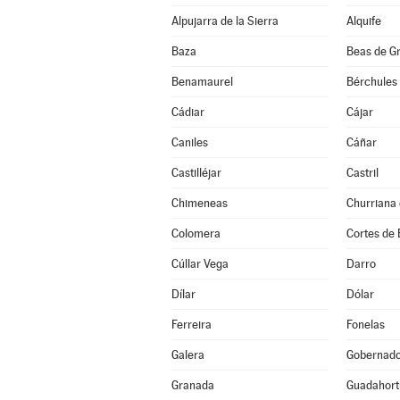
Alpujarra de la Sierra
Alquife
Baza
Beas de G
Benamaurel
Bérchules
Cádiar
Cájar
Caniles
Cáñar
Castilléjar
Castril
Chimeneas
Churriana 
Colomera
Cortes de
Cúllar Vega
Darro
Dílar
Dólar
Ferreira
Fonelas
Galera
Gobernad
Granada
Guadahort