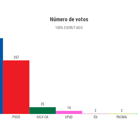
Número de votos
100
%
ESCRUTADO
267
35
16
2
2
PSOE
IULV-CA
UPyD
Eb
PACMA