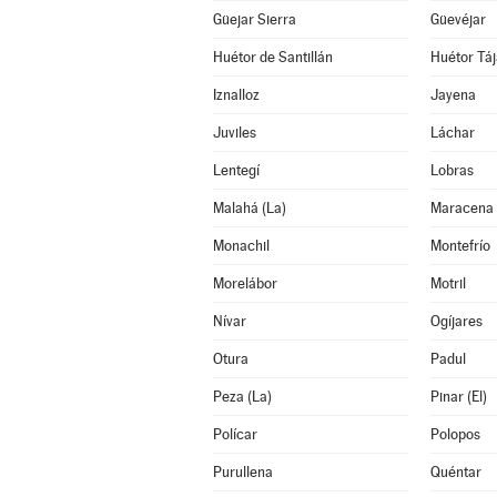
Güejar Sierra
Güevéjar
Huétor de Santillán
Huétor Táj
Iznalloz
Jayena
Juviles
Láchar
Lentegí
Lobras
Malahá (La)
Maracena
Monachil
Montefrío
Morelábor
Motril
Nívar
Ogíjares
Otura
Padul
Peza (La)
Pinar (El)
Polícar
Polopos
Purullena
Quéntar