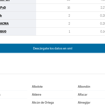
UPyD
16
2,2
b
2
0,2
PACMA
2
0,2
EQUO
1
0,1
Descárgate los datos en xml
Albolote
Albondón
s
Aldeire
Alfacar
Alicún de Ortega
Almegíjar