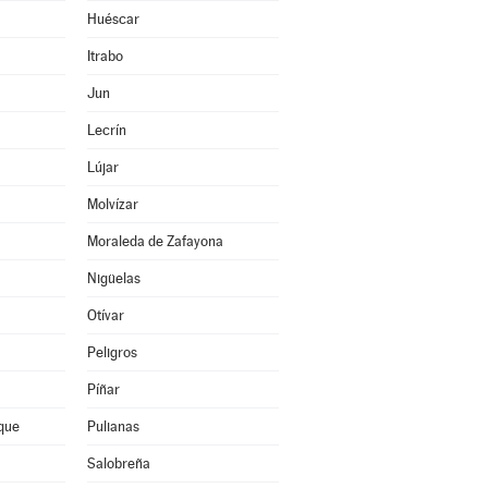
Huéscar
Itrabo
Jun
Lecrín
Lújar
Molvízar
Moraleda de Zafayona
Nigüelas
Otívar
Peligros
Píñar
que
Pulianas
Salobreña