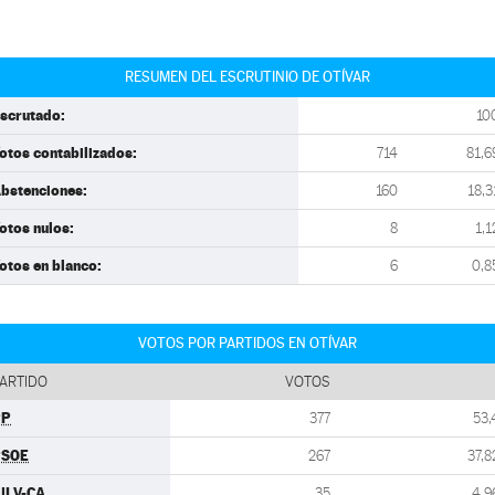
RESUMEN DEL ESCRUTINIO DE OTÍVAR
scrutado:
10
otos contabilizados:
714
81,6
bstenciones:
160
18,3
otos nulos:
8
1,1
otos en blanco:
6
0,8
VOTOS POR PARTIDOS EN OTÍVAR
ARTIDO
VOTOS
PP
377
53,
PSOE
267
37,8
ULV-CA
35
4,9