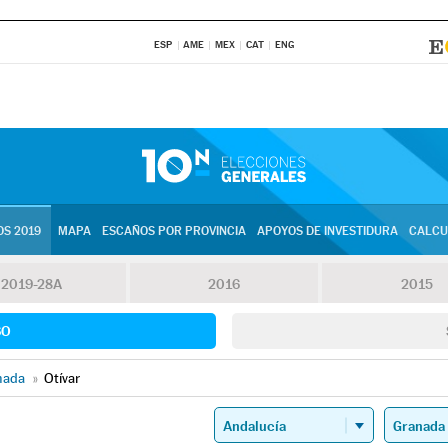
ESP
AME
MEX
CAT
ENG
S 2019
MAPA
ESCAÑOS POR PROVINCIA
APOYOS DE INVESTIDURA
CALCU
2019-28A
2016
2015
SO
nada
»
Otívar