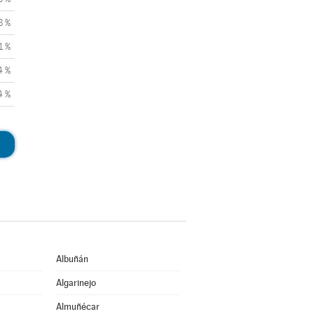
8 %
1 %
4 %
4 %
Albuñán
Algarinejo
Almuñécar