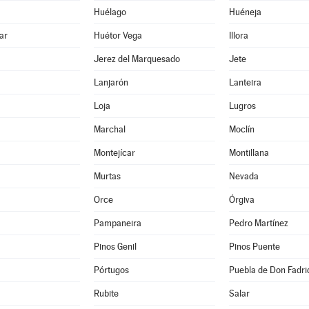
Huélago
Huéneja
ar
Huétor Vega
Illora
Jerez del Marquesado
Jete
Lanjarón
Lanteira
Loja
Lugros
Marchal
Moclín
Montejícar
Montillana
Murtas
Nevada
Orce
Órgiva
Pampaneira
Pedro Martínez
Pinos Genil
Pinos Puente
Pórtugos
Puebla de Don Fadri
Rubite
Salar