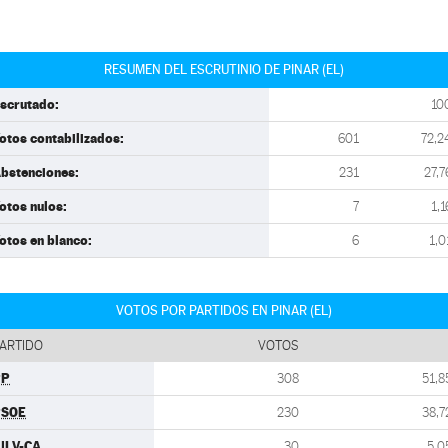
RESUMEN DEL ESCRUTINIO DE PINAR (EL)
scrutado:
10
otos contabilizados:
601
72,2
bstenciones:
231
27,7
otos nulos:
7
1,1
otos en blanco:
6
1,0
VOTOS POR PARTIDOS EN PINAR (EL)
ARTIDO
VOTOS
PP
308
51,8
PSOE
230
38,7
ULV-CA
30
5,0