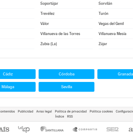
Soportújar
Sorvilán
Trevélez
Turón
Válor
Vegas del Genil
Villanueva de las Torres
Villanueva Mesía
Zubia (La)
Zújar
Cádiz
Córdoba
Granada
Málaga
Sevilla
contenidos
Publicidad
Aviso legal
Política de privacidad
Política cookies
Configuraci
Índice
RSS