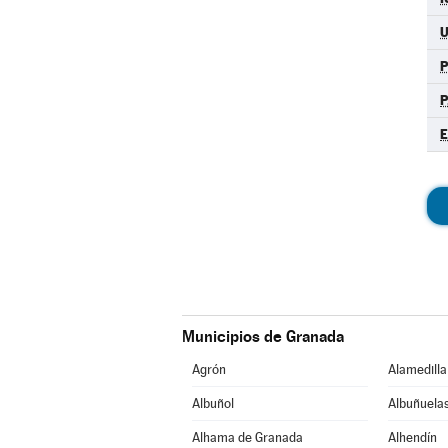
P
E
Municipios de Granada
Agrón
Alamedilla
Albuñol
Albuñuela
Alhama de Granada
Alhendín