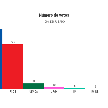
Número de votos
100
%
ESCRUTADO
230
30
10
6
2
PSOE
IULV-CA
UPyD
PA
P.C.P.E.