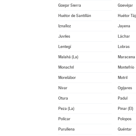
Güejar Sierra
Güevéjar
Huétor de Santillán
Huétor Táj
Iznalloz
Jayena
Juviles
Láchar
Lentegí
Lobras
Malahá (La)
Maracena
Monachil
Montefrío
Morelábor
Motril
Nívar
Ogíjares
Otura
Padul
Peza (La)
Pinar (El)
Polícar
Polopos
Purullena
Quéntar