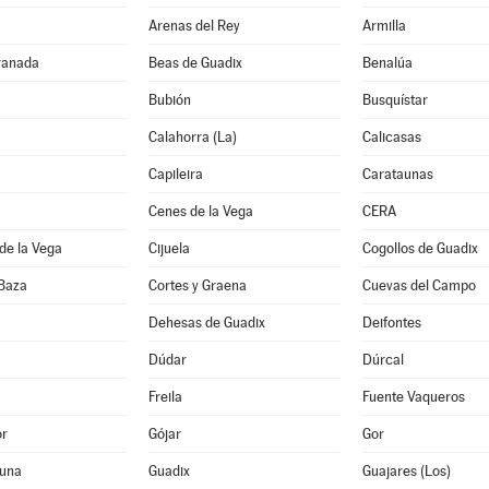
Arenas del Rey
Armilla
ranada
Beas de Guadix
Benalúa
Bubión
Busquístar
Calahorra (La)
Calicasas
Capileira
Carataunas
Cenes de la Vega
CERA
de la Vega
Cijuela
Cogollos de Guadix
 Baza
Cortes y Graena
Cuevas del Campo
Dehesas de Guadix
Deifontes
Dúdar
Dúrcal
Freila
Fuente Vaqueros
or
Gójar
Gor
una
Guadix
Guajares (Los)