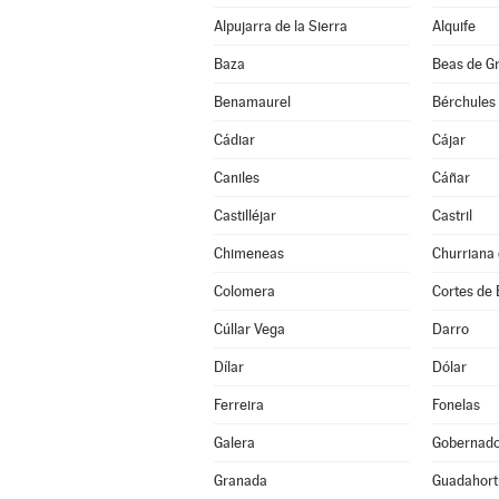
Alpujarra de la Sierra
Alquife
Baza
Beas de G
Benamaurel
Bérchules
Cádiar
Cájar
Caniles
Cáñar
Castilléjar
Castril
Chimeneas
Churriana 
Colomera
Cortes de
Cúllar Vega
Darro
Dílar
Dólar
Ferreira
Fonelas
Galera
Gobernad
Granada
Guadahort