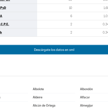
UPyD
10
1,6
PA
6
1,0
.C.P.E.
2
0,3
b
2
0,3
Descárgate los datos en xml
Albolote
Albondón
s
Aldeire
Alfacar
Alicún de Ortega
Almegíjar