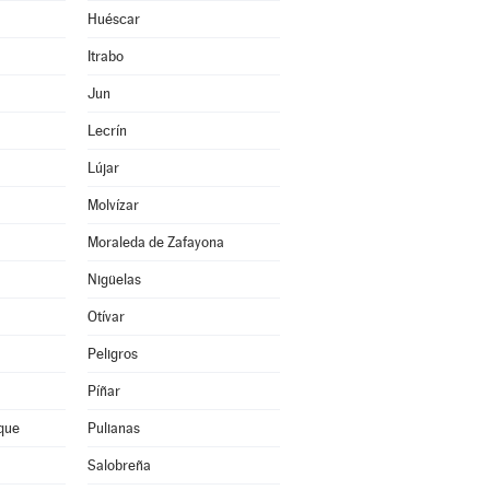
Huéscar
Itrabo
Jun
Lecrín
Lújar
Molvízar
Moraleda de Zafayona
Nigüelas
Otívar
Peligros
Píñar
que
Pulianas
Salobreña