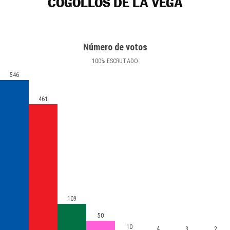
COGOLLOS DE LA VEGA
Número de votos
100
%
ESCRUTADO
546
461
109
50
10
4
3
2