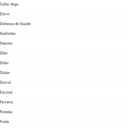
Cúllar Vega
Darro
Dehesas de Guadix
Deifontes
Diezma
Dílar
Dólar
Dúdar
Dúrcal
Escúzar
Ferreira
Fonelas
Freila