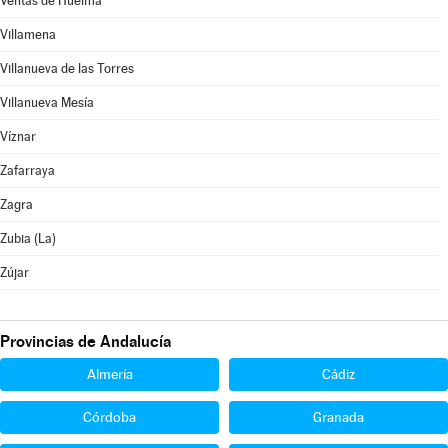
Ventas de Huelma
Villamena
Villanueva de las Torres
Villanueva Mesía
Víznar
Zafarraya
Zagra
Zubia (La)
Zújar
Provincias de Andalucía
Almería
Cádiz
Córdoba
Granada