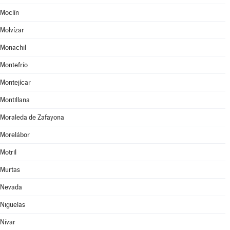
Moclín
Molvízar
Monachil
Montefrío
Montejícar
Montillana
Moraleda de Zafayona
Morelábor
Motril
Murtas
Nevada
Nigüelas
Nívar