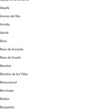
Alquife
Arenas del Rey
Armilla
Atarfe
Baza
Beas de Granada
Beas de Guadix
Benalúa
Benalúa de las Villas
Benamaurel
Bérchules
Bubión
Busquístar