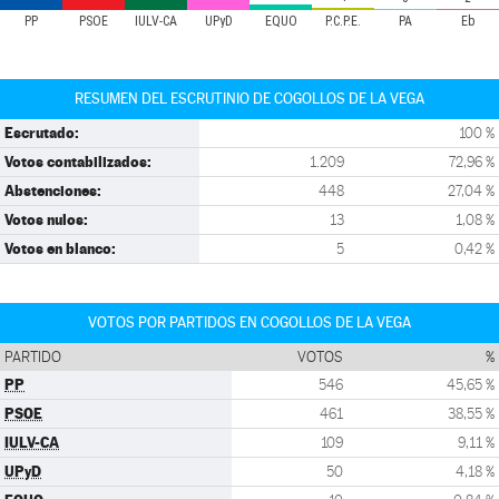
PP
PSOE
IULV-CA
UPyD
EQUO
P.C.P.E.
PA
Eb
RESUMEN DEL ESCRUTINIO DE COGOLLOS DE LA VEGA
Escrutado:
100 %
Votos contabilizados:
1.209
72,96 %
Abstenciones:
448
27,04 %
Votos nulos:
13
1,08 %
Votos en blanco:
5
0,42 %
VOTOS POR PARTIDOS EN COGOLLOS DE LA VEGA
PARTIDO
VOTOS
%
PP
546
45,65 %
PSOE
461
38,55 %
IULV-CA
109
9,11 %
UPyD
50
4,18 %