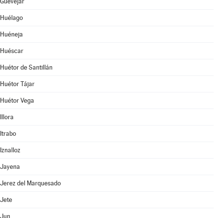
Güevéjar
Huélago
Huéneja
Huéscar
Huétor de Santillán
Huétor Tájar
Huétor Vega
Illora
Itrabo
Iznalloz
Jayena
Jerez del Marquesado
Jete
Jun