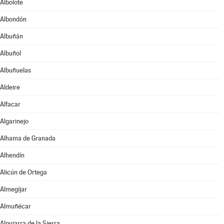
Albolote
Albondón
Albuñán
Albuñol
Albuñuelas
Aldeire
Alfacar
Algarinejo
Alhama de Granada
Alhendín
Alicún de Ortega
Almegíjar
Almuñécar
Alpujarra de la Sierra