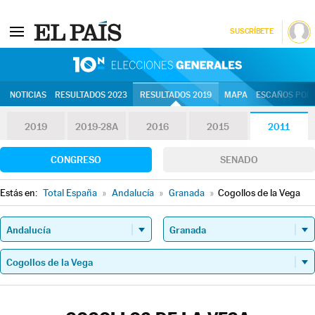
SUSCRÍBETE
10N | Eleccion
NOTICIAS
RESULTADOS 2023
RESULTADOS 2019
MAPA
ESCAÑOS POR 
2019
2019-28A
2016
2015
2011
CONGRESO
SENADO
Estás en:
Total España
»
Andalucía
»
Granada
»
Cogollos de la Vega