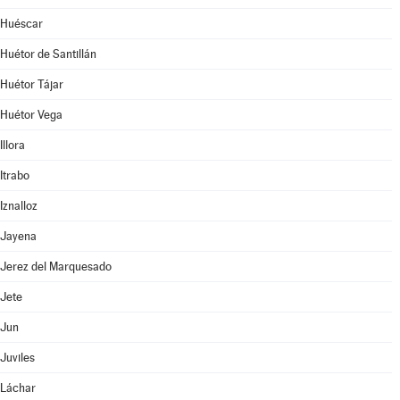
Huéscar
Huétor de Santillán
Huétor Tájar
Huétor Vega
Illora
Itrabo
Iznalloz
Jayena
Jerez del Marquesado
Jete
Jun
Juviles
Láchar