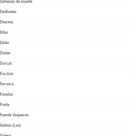
Dehesas de Guadix
Deifontes
Diezma
Dílar
Dólar
Dúdar
Dúrcal
Escúzar
Ferreira
Fonelas
Freila
Fuente Vaqueros
Gabias (Las)
Galera