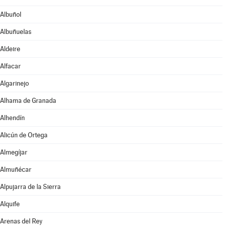
Albuñol
Albuñuelas
Aldeire
Alfacar
Algarinejo
Alhama de Granada
Alhendín
Alicún de Ortega
Almegíjar
Almuñécar
Alpujarra de la Sierra
Alquife
Arenas del Rey