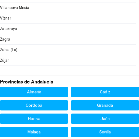
Villanueva Mesía
Víznar
Zafarraya
Zagra
Zubia (La)
Zújar
Provincias de Andalucía
Almería
Cádiz
Córdoba
Granada
Huelva
Jaén
Málaga
Sevilla