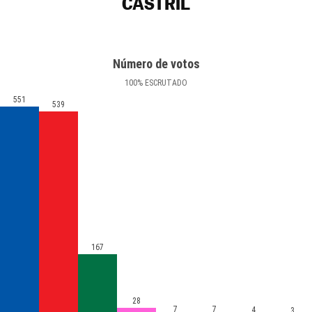
CASTRIL
Número de votos
100
%
ESCRUTADO
551
539
167
28
7
7
4
3