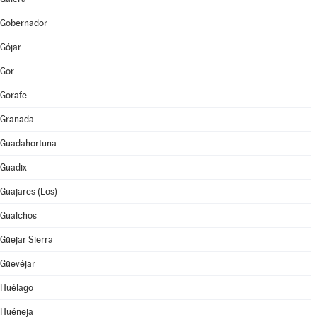
Gobernador
Gójar
Gor
Gorafe
Granada
Guadahortuna
Guadix
Guajares (Los)
Gualchos
Güejar Sierra
Güevéjar
Huélago
Huéneja