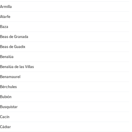
Armilla
Atarfe
Baza
Beas de Granada
Beas de Guadix
Benalúa
Benalúa de las Villas
Benamaurel
Bérchules
Bubión
Busquístar
Cacín
Cádiar