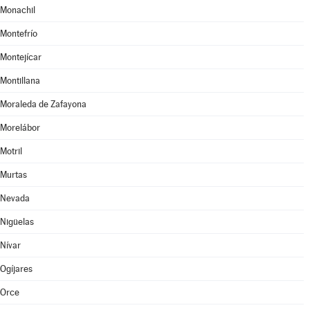
Monachil
Montefrío
Montejícar
Montillana
Moraleda de Zafayona
Morelábor
Motril
Murtas
Nevada
Nigüelas
Nívar
Ogíjares
Orce