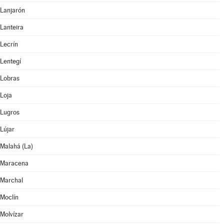
Lanjarón
Lanteira
Lecrín
Lentegí
Lobras
Loja
Lugros
Lújar
Malahá (La)
Maracena
Marchal
Moclín
Molvízar