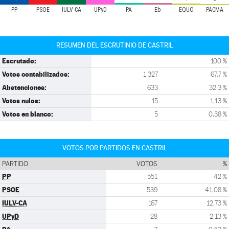
PP
PSOE
IULV-CA
UPyD
PA
Eb
EQUO
PACMA
RESUMEN DEL ESCRUTINIO DE CASTRIL
Escrutado:
100 %
Votos contabilizados:
1.327
67,7 %
Abstenciones:
633
32,3 %
Votos nulos:
15
1,13 %
Votos en blanco:
5
0,38 %
VOTOS POR PARTIDOS EN CASTRIL
PARTIDO
VOTOS
%
PP
551
42 %
PSOE
539
41,08 %
IULV-CA
167
12,73 %
UPyD
28
2,13 %