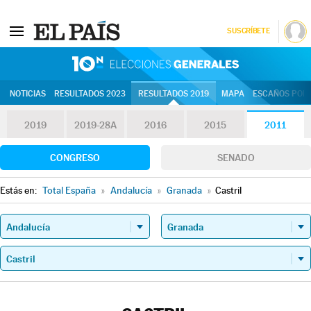
SUSCRÍBETE
10N | Eleccion
NOTICIAS
RESULTADOS 2023
RESULTADOS 2019
MAPA
ESCAÑOS POR 
2019
2019-28A
2016
2015
2011
CONGRESO
SENADO
Estás en:
Total España
»
Andalucía
»
Granada
»
Castril