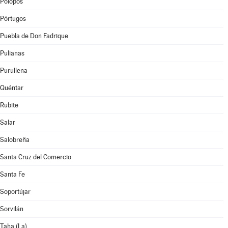
Polopos
Pórtugos
Puebla de Don Fadrique
Pulianas
Purullena
Quéntar
Rubite
Salar
Salobreña
Santa Cruz del Comercio
Santa Fe
Soportújar
Sorvilán
Taha (La)