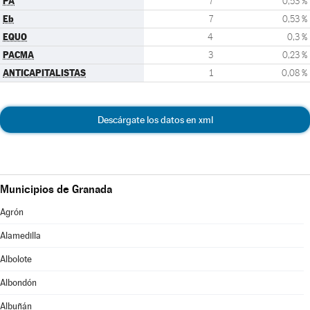
PA
7
0,53 %
Eb
7
0,53 %
EQUO
4
0,3 %
PACMA
3
0,23 %
ANTICAPITALISTAS
1
0,08 %
Descárgate los datos en xml
Municipios de Granada
Agrón
Alamedilla
Albolote
Albondón
Albuñán