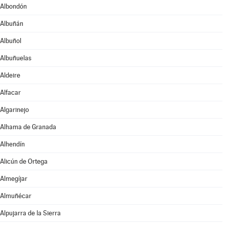
Albondón
Albuñán
Albuñol
Albuñuelas
Aldeire
Alfacar
Algarinejo
Alhama de Granada
Alhendín
Alicún de Ortega
Almegíjar
Almuñécar
Alpujarra de la Sierra