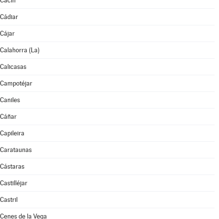
Cacín
Cádiar
Cájar
Calahorra (La)
Calicasas
Campotéjar
Caniles
Cáñar
Capileira
Carataunas
Cástaras
Castilléjar
Castril
Cenes de la Vega