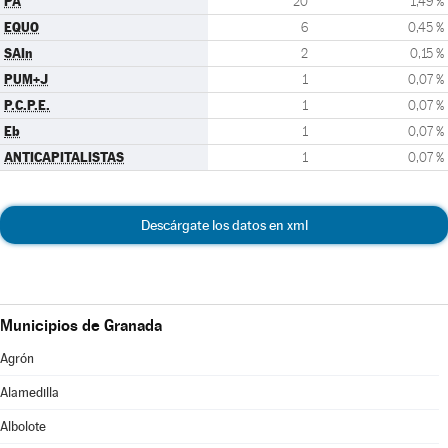
PA
20
1,49 %
EQUO
6
0,45 %
SAIn
2
0,15 %
PUM+J
1
0,07 %
P.C.P.E.
1
0,07 %
Eb
1
0,07 %
ANTICAPITALISTAS
1
0,07 %
Descárgate los datos en xml
Municipios de Granada
Agrón
Alamedilla
Albolote