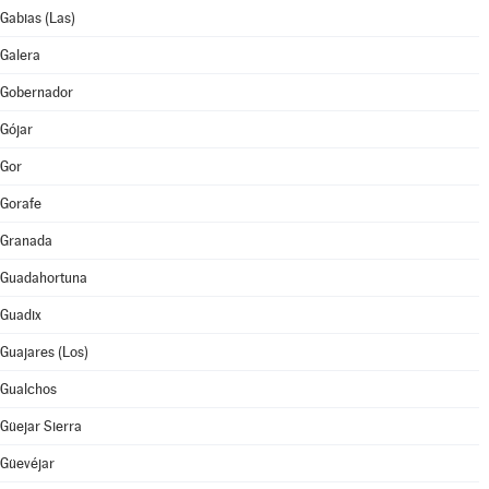
Gabias (Las)
Galera
Gobernador
Gójar
Gor
Gorafe
Granada
Guadahortuna
Guadix
Guajares (Los)
Gualchos
Güejar Sierra
Güevéjar