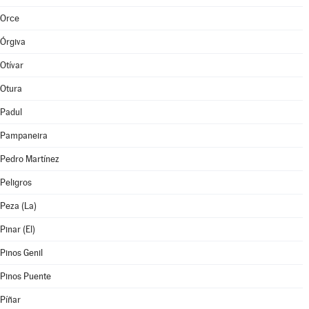
Orce
Órgiva
Otívar
Otura
Padul
Pampaneira
Pedro Martínez
Peligros
Peza (La)
Pinar (El)
Pinos Genil
Pinos Puente
Píñar