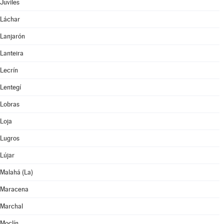
Juviles
Láchar
Lanjarón
Lanteira
Lecrín
Lentegí
Lobras
Loja
Lugros
Lújar
Malahá (La)
Maracena
Marchal
Moclín