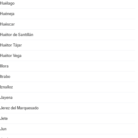
Huélago
Huéneja
Huéscar
Huétor de Santillán
Huétor Tájar
Huétor Vega
Illora
Itrabo
Iznalloz
Jayena
Jerez del Marquesado
Jete
Jun