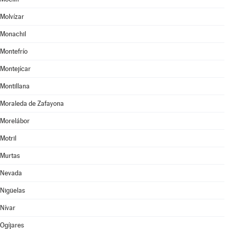
Molvízar
Monachil
Montefrío
Montejícar
Montillana
Moraleda de Zafayona
Morelábor
Motril
Murtas
Nevada
Nigüelas
Nívar
Ogíjares