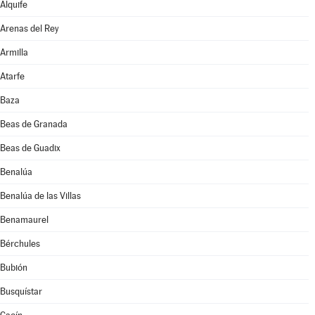
Alquife
Arenas del Rey
Armilla
Atarfe
Baza
Beas de Granada
Beas de Guadix
Benalúa
Benalúa de las Villas
Benamaurel
Bérchules
Bubión
Busquístar