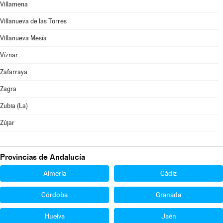
Villamena
Villanueva de las Torres
Villanueva Mesía
Víznar
Zafarraya
Zagra
Zubia (La)
Zújar
Provincias de Andalucía
Almería
Cádiz
Córdoba
Granada
Huelva
Jaén