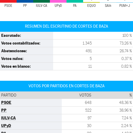
PSOE
PP
IULV-CA
UPyD
PA
EQUO
SAIn
PUM+J
RESUMEN DEL ESCRUTINIO DE CORTES DE BAZA
Escrutado:
100 %
Votos contabilizados:
1.345
73,26 %
Abstenciones:
491
26,74 %
Votos nulos:
5
0,37 %
Votos en blanco:
11
0,82 %
VOTOS POR PARTIDOS EN CORTES DE BAZA
PARTIDO
VOTOS
%
PSOE
648
48,36 %
PP
522
38,96 %
IULV-CA
97
7,24 %
UPyD
30
2,24 %