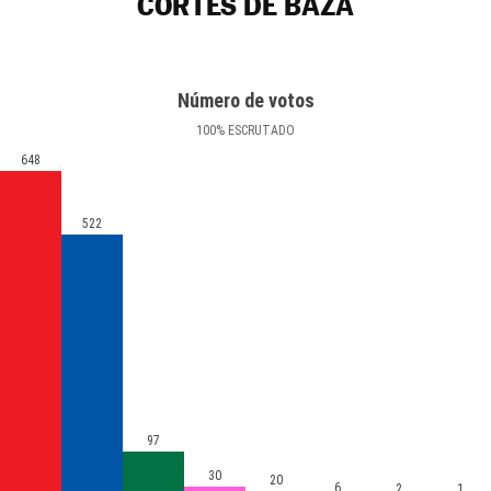
CORTES DE BAZA
Número de votos
100
%
ESCRUTADO
648
522
97
30
20
6
2
1