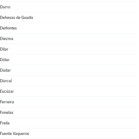
Darro
Dehesas de Guadix
Deifontes
Diezma
Dílar
Dólar
Dúdar
Dúrcal
Escúzar
Ferreira
Fonelas
Freila
Fuente Vaqueros