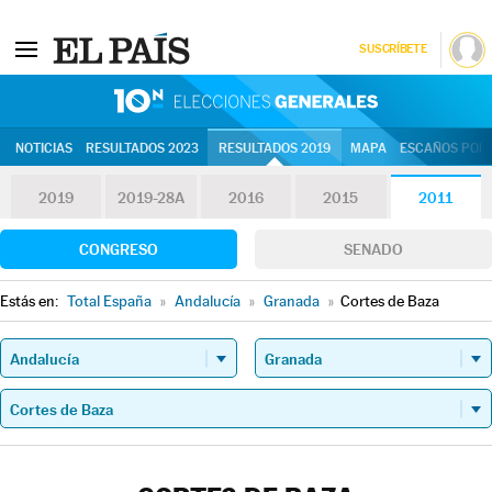
SUSCRÍBETE
10N | Eleccion
NOTICIAS
RESULTADOS 2023
RESULTADOS 2019
MAPA
ESCAÑOS POR 
2019
2019-28A
2016
2015
2011
CONGRESO
SENADO
Estás en:
Total España
»
Andalucía
»
Granada
»
Cortes de Baza