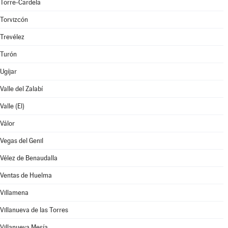
Torre-Cardela
Torvizcón
Trevélez
Turón
Ugíjar
Valle del Zalabí
Valle (El)
Válor
Vegas del Genil
Vélez de Benaudalla
Ventas de Huelma
Villamena
Villanueva de las Torres
Villanueva Mesía