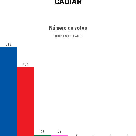
CÁDIAR
Número de votos
100
%
ESCRUTADO
518
404
23
21
4
3
1
1