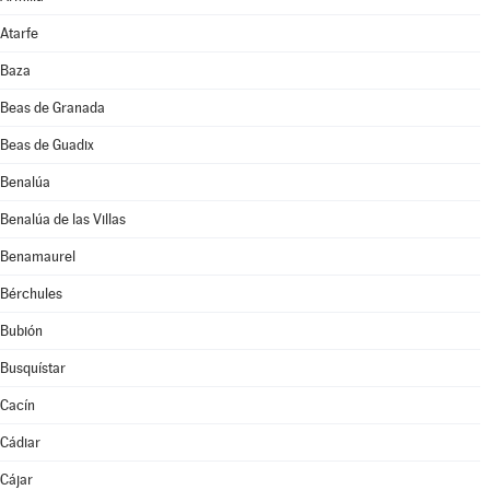
Atarfe
Baza
Beas de Granada
Beas de Guadix
Benalúa
Benalúa de las Villas
Benamaurel
Bérchules
Bubión
Busquístar
Cacín
Cádiar
Cájar