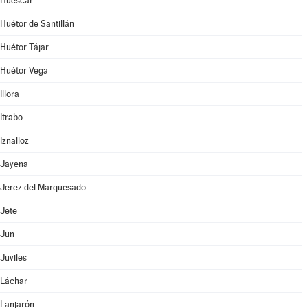
Huéscar
Huétor de Santillán
Huétor Tájar
Huétor Vega
Illora
Itrabo
Iznalloz
Jayena
Jerez del Marquesado
Jete
Jun
Juviles
Láchar
Lanjarón