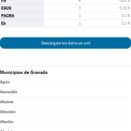
PA
4
0,41 %
EQUO
3
0,31 %
PACMA
1
0,1 %
Eb
1
0,1 %
Descárgate los datos en xml
Municipios de Granada
Agrón
Alamedilla
Albolote
Albondón
Albuñán