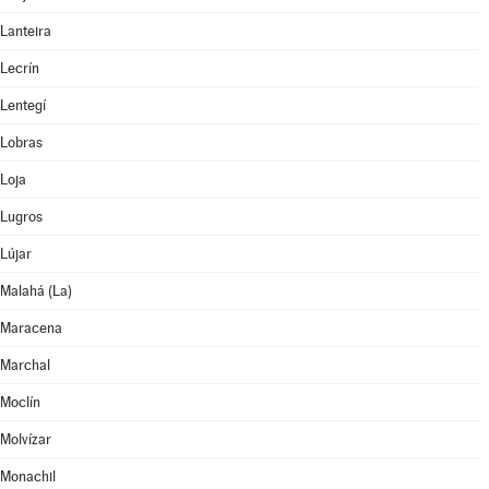
Lanteira
Lecrín
Lentegí
Lobras
Loja
Lugros
Lújar
Malahá (La)
Maracena
Marchal
Moclín
Molvízar
Monachil