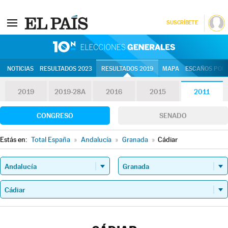
SUSCRÍBETE
10N | Eleccion
NOTICIAS
RESULTADOS 2023
RESULTADOS 2019
MAPA
ESCAÑOS POR 
2019
2019-28A
2016
2015
2011
CONGRESO
SENADO
Estás en:
Total España
»
Andalucía
»
Granada
»
Cádiar