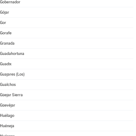
Gobernador
Gójar
Gor
Gorafe
Granada
Guadahortuna
Guadix
Guajares (Los)
Gualchos
Güejar Sierra
Güevéjar
Huélago
Huéneja