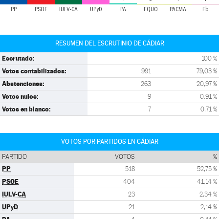
PP
PSOE
IULV-CA
UPyD
PA
EQUO
PACMA
Eb
RESUMEN DEL ESCRUTINIO DE CÁDIAR
Escrutado:
100 %
Votos contabilizados:
991
79,03 %
Abstenciones:
263
20,97 %
Votos nulos:
9
0,91 %
Votos en blanco:
7
0,71 %
VOTOS POR PARTIDOS EN CÁDIAR
PARTIDO
VOTOS
%
PP
518
52,75 %
PSOE
404
41,14 %
IULV-CA
23
2,34 %
UPyD
21
2,14 %