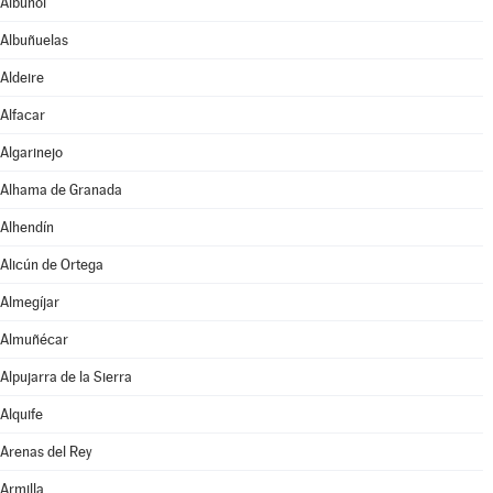
Albuñol
Albuñuelas
Aldeire
Alfacar
Algarinejo
Alhama de Granada
Alhendín
Alicún de Ortega
Almegíjar
Almuñécar
Alpujarra de la Sierra
Alquife
Arenas del Rey
Armilla