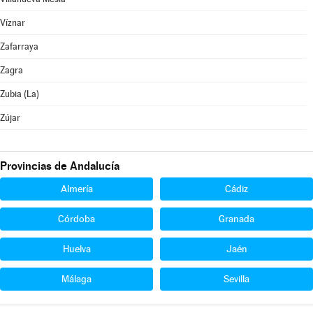
Víznar
Zafarraya
Zagra
Zubia (La)
Zújar
Provincias de Andalucía
Almería
Cádiz
Córdoba
Granada
Huelva
Jaén
Málaga
Sevilla