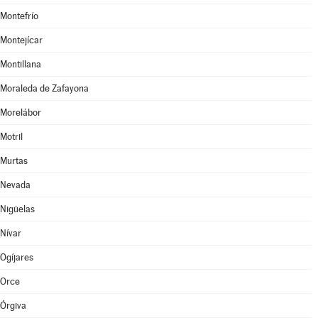
Montefrío
Montejícar
Montillana
Moraleda de Zafayona
Morelábor
Motril
Murtas
Nevada
Nigüelas
Nívar
Ogíjares
Orce
Órgiva