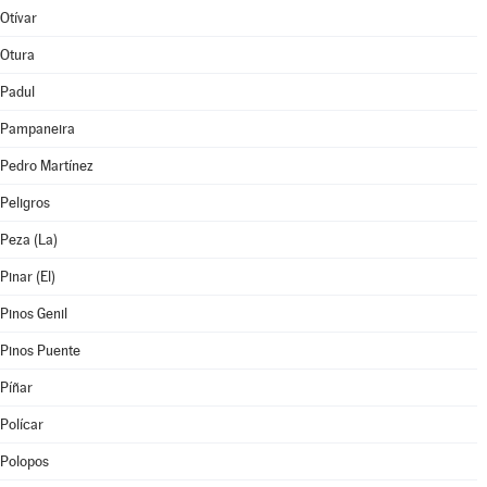
Otívar
Otura
Padul
Pampaneira
Pedro Martínez
Peligros
Peza (La)
Pinar (El)
Pinos Genil
Pinos Puente
Píñar
Polícar
Polopos