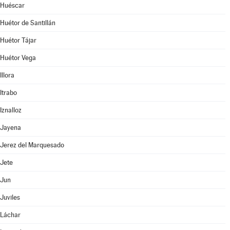
Huéscar
Huétor de Santillán
Huétor Tájar
Huétor Vega
Illora
Itrabo
Iznalloz
Jayena
Jerez del Marquesado
Jete
Jun
Juviles
Láchar