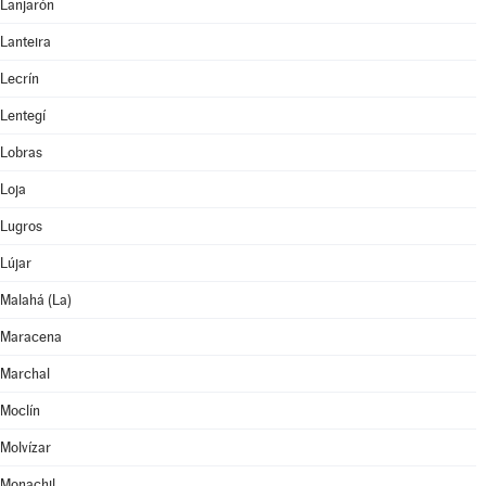
Lanjarón
Lanteira
Lecrín
Lentegí
Lobras
Loja
Lugros
Lújar
Malahá (La)
Maracena
Marchal
Moclín
Molvízar
Monachil