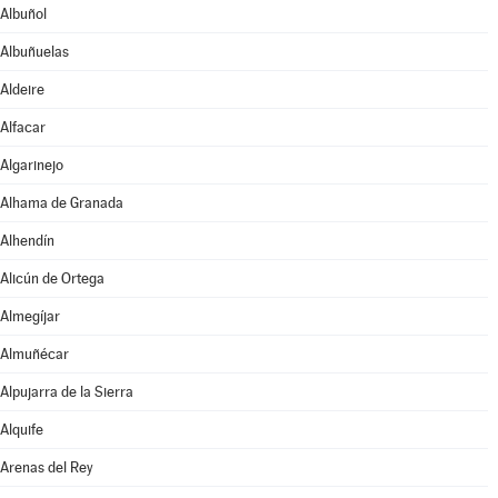
Albuñol
Albuñuelas
Aldeire
Alfacar
Algarinejo
Alhama de Granada
Alhendín
Alicún de Ortega
Almegíjar
Almuñécar
Alpujarra de la Sierra
Alquife
Arenas del Rey