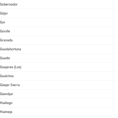
Gobernador
Gójar
Gor
Gorafe
Granada
Guadahortuna
Guadix
Guajares (Los)
Gualchos
Güejar Sierra
Güevéjar
Huélago
Huéneja