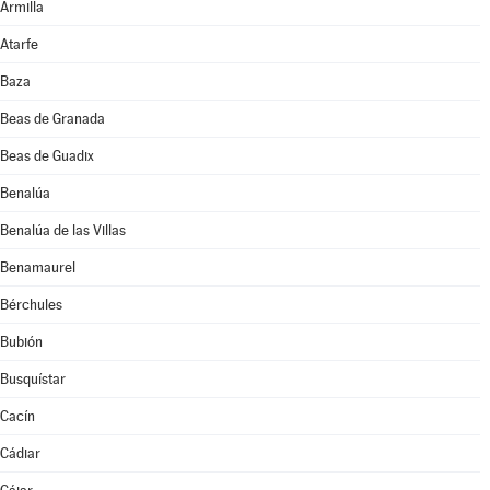
Armilla
Atarfe
Baza
Beas de Granada
Beas de Guadix
Benalúa
Benalúa de las Villas
Benamaurel
Bérchules
Bubión
Busquístar
Cacín
Cádiar