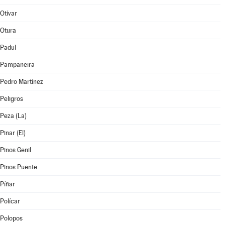
Otívar
Otura
Padul
Pampaneira
Pedro Martínez
Peligros
Peza (La)
Pinar (El)
Pinos Genil
Pinos Puente
Píñar
Polícar
Polopos