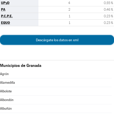
UPyD
4
0,93 %
PA
2
0,46 %
P.C.P.E.
1
0,23 %
EQUO
1
0,23 %
Descárgate los datos en xml
Municipios de Granada
Agrón
Alamedilla
Albolote
Albondón
Albuñán