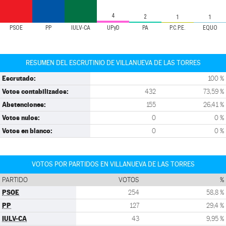
4
2
1
1
PSOE
PP
IULV-CA
UPyD
PA
P.C.P.E.
EQUO
RESUMEN DEL ESCRUTINIO DE VILLANUEVA DE LAS TORRES
Escrutado:
100 %
Votos contabilizados:
432
73,59 %
Abstenciones:
155
26,41 %
Votos nulos:
0
0 %
Votos en blanco:
0
0 %
VOTOS POR PARTIDOS EN VILLANUEVA DE LAS TORRES
PARTIDO
VOTOS
%
PSOE
254
58,8 %
PP
127
29,4 %
IULV-CA
43
9,95 %