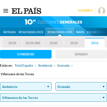
SUSCRÍBETE
10N | Eleccion
NOTICIAS
RESULTADOS 2023
RESULTADOS 2019
MAPA
ESCAÑOS POR 
2019
2019-28A
2016
2015
2011
CONGRESO
SENADO
Estás en:
Total España
»
Andalucía
»
Granada
»
Villanueva de las Torres