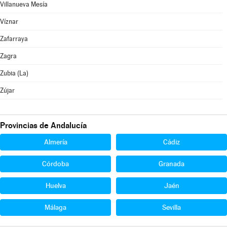
Villanueva Mesía
Víznar
Zafarraya
Zagra
Zubia (La)
Zújar
Provincias de Andalucía
Almería
Cádiz
Córdoba
Granada
Huelva
Jaén
Málaga
Sevilla