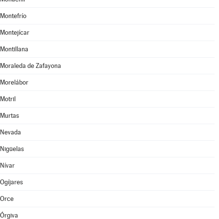
Montefrío
Montejícar
Montillana
Moraleda de Zafayona
Morelábor
Motril
Murtas
Nevada
Nigüelas
Nívar
Ogíjares
Orce
Órgiva