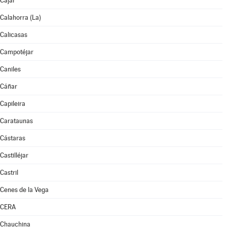
Cájar
Calahorra (La)
Calicasas
Campotéjar
Caniles
Cáñar
Capileira
Carataunas
Cástaras
Castilléjar
Castril
Cenes de la Vega
CERA
Chauchina