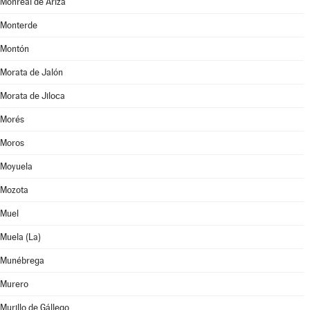
Monreal de Ariza
Monterde
Montón
Morata de Jalón
Morata de Jiloca
Morés
Moros
Moyuela
Mozota
Muel
Muela (La)
Munébrega
Murero
Murillo de Gállego