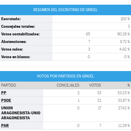
RESUMEN DEL ESCRUTINIO DE GRISEL
Escrutado:
100 %
Concejales totales:
3
Votos contabilizados:
65
90,28 %
Abstenciones:
7
9,72 %
Votos nulos:
3
4,62 %
Votos en blanco:
0
0 %
VOTOS POR PARTIDOS EN GRISEL
PARTIDO
CONCEJALES
VOTOS
%
PP
2
33
53,23 %
PSOE
1
21
33,87 %
UNION
0
17
27,42 %
ARAGONESISTA-UNIO
ARAGONESISTA
PAR
0
7
11,29 %