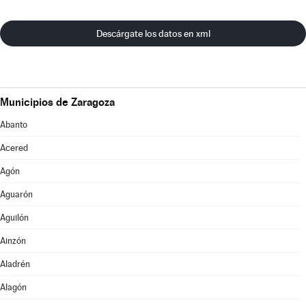
Descárgate los datos en xml
Municipios de Zaragoza
Abanto
Acered
Agón
Aguarón
Aguilón
Ainzón
Aladrén
Alagón