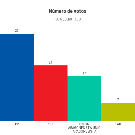
Número de votos
100
%
ESCRUTADO
33
21
17
7
PP
PSOE
UNION
PAR
ARAGONESISTA-UNIO
ARAGONESISTA