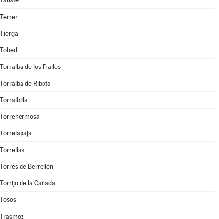
Tauste
Terrer
Tierga
Tobed
Torralba de los Frailes
Torralba de Ribota
Torralbilla
Torrehermosa
Torrelapaja
Torrellas
Torres de Berrellén
Torrijo de la Cañada
Tosos
Trasmoz