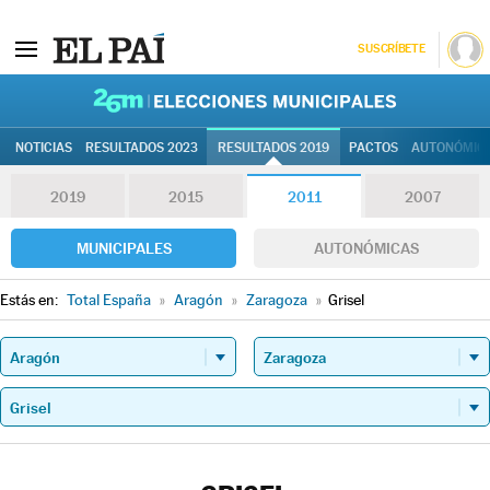
SUSCRÍBETE
26M | Elec
NOTICIAS
RESULTADOS 2023
RESULTADOS 2019
PACTOS
AUTONÓMIC
2019
2015
2011
2007
MUNICIPALES
AUTONÓMICAS
Estás en:
Total España
»
Aragón
»
Zaragoza
»
Grisel