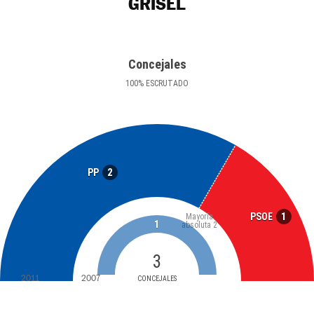
GRISEL
Concejales
100
%
ESCRUTADO
2
PP
1
PSOE
Mayoría
1
absoluta
2
3
2011
2007
CONCEJALES