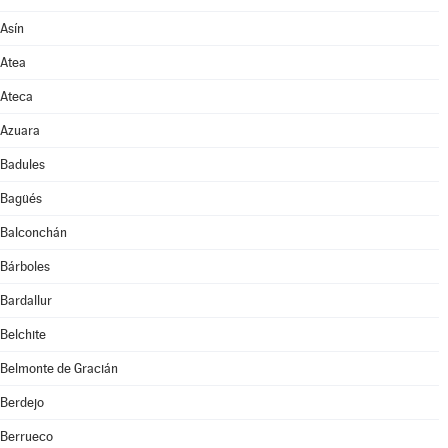
Asín
Atea
Ateca
Azuara
Badules
Bagüés
Balconchán
Bárboles
Bardallur
Belchite
Belmonte de Gracián
Berdejo
Berrueco