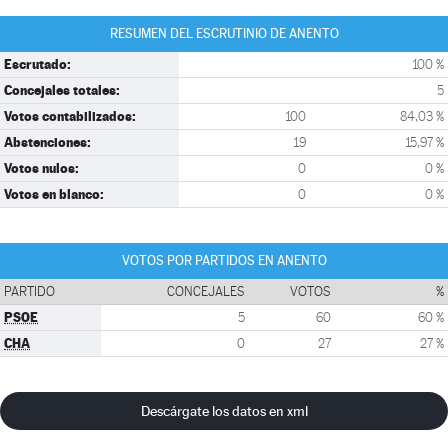
RESUMEN DEL ESCRUTINIO DE ANENTO
Escrutado:
100 %
Concejales totales:
5
Votos contabilizados:
100
84,03 %
Abstenciones:
19
15,97 %
Votos nulos:
0
0 %
Votos en blanco:
0
0 %
VOTOS POR PARTIDOS EN ANENTO
PARTIDO
CONCEJALES
VOTOS
%
PSOE
5
60
60 %
CHA
0
27
27 %
Descárgate los datos en xml