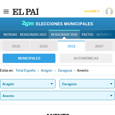
SUSCRÍBETE
26M | Elec
NOTICIAS
RESULTADOS 2023
RESULTADOS 2019
PACTOS
AUTONÓMIC
2019
2015
2011
2007
MUNICIPALES
AUTONÓMICAS
Estás en:
Total España
»
Aragón
»
Zaragoza
»
Anento