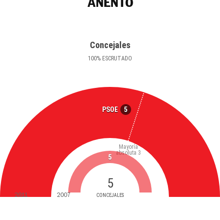
ANENTO
Concejales
100
%
ESCRUTADO
5
PSOE
Mayoría
absoluta
3
5
5
2011
2007
CONCEJALES