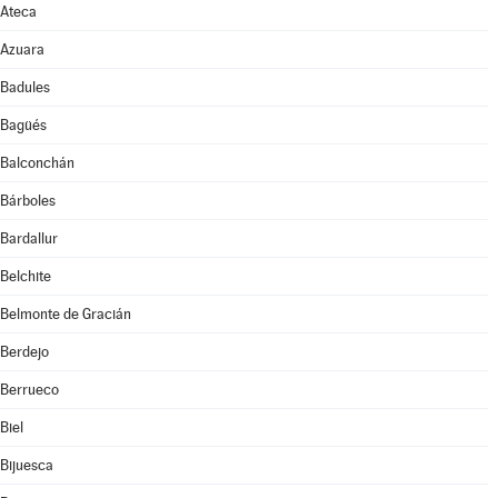
Ateca
Azuara
Badules
Bagüés
Balconchán
Bárboles
Bardallur
Belchite
Belmonte de Gracián
Berdejo
Berrueco
Biel
Bijuesca