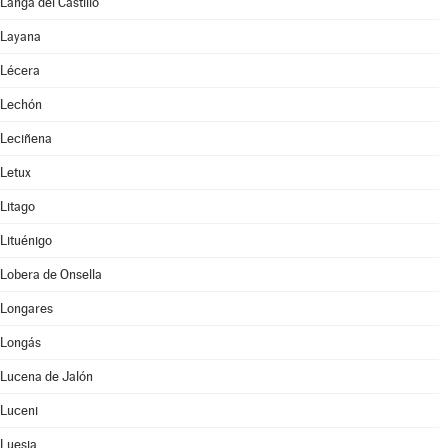
Langa del Castillo
Layana
Lécera
Lechón
Leciñena
Letux
Litago
Lituénigo
Lobera de Onsella
Longares
Longás
Lucena de Jalón
Luceni
Luesia