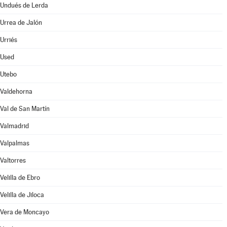
Undués de Lerda
Urrea de Jalón
Urriés
Used
Utebo
Valdehorna
Val de San Martín
Valmadrid
Valpalmas
Valtorres
Velilla de Ebro
Velilla de Jiloca
Vera de Moncayo