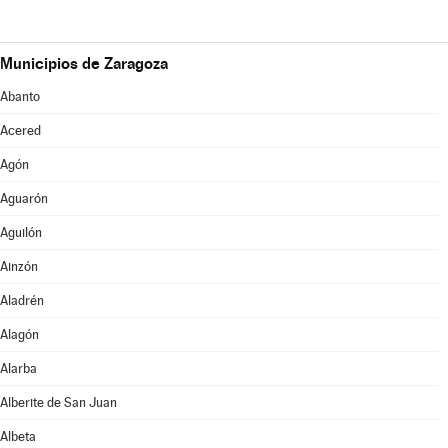
Municipios de Zaragoza
Abanto
Acered
Agón
Aguarón
Aguilón
Ainzón
Aladrén
Alagón
Alarba
Alberite de San Juan
Albeta