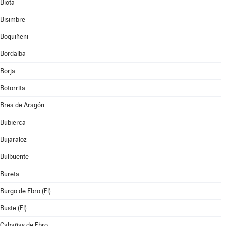
Biota
Bisimbre
Boquiñeni
Bordalba
Borja
Botorrita
Brea de Aragón
Bubierca
Bujaraloz
Bulbuente
Bureta
Burgo de Ebro (El)
Buste (El)
Cabañas de Ebro