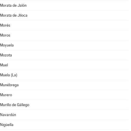
Morata de Jalón
Morata de Jiloca
Morés
Moros
Moyuela
Mozota
Muel
Muela (La)
Munébrega
Murero
Murillo de Gállego
Navardún
Nigüella