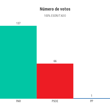
Número de votos
100
%
ESCRUTADO
137
66
1
PAR
PSOE
PP