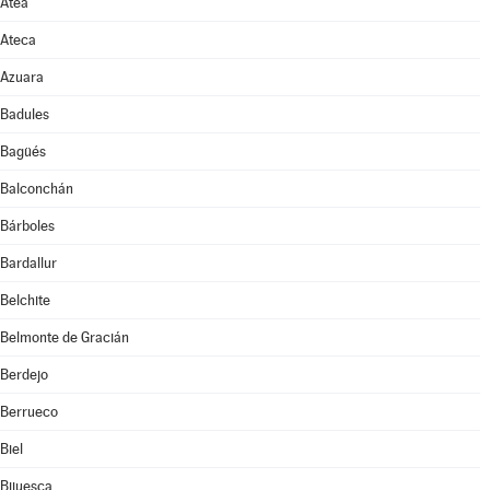
Atea
Ateca
Azuara
Badules
Bagüés
Balconchán
Bárboles
Bardallur
Belchite
Belmonte de Gracián
Berdejo
Berrueco
Biel
Bijuesca