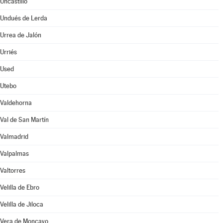
Uncastillo
Undués de Lerda
Urrea de Jalón
Urriés
Used
Utebo
Valdehorna
Val de San Martín
Valmadrid
Valpalmas
Valtorres
Velilla de Ebro
Velilla de Jiloca
Vera de Moncayo