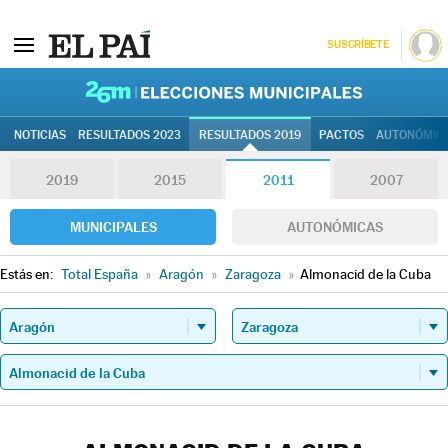
SUSCRÍBETE
26M | Elec
NOTICIAS
RESULTADOS 2023
RESULTADOS 2019
PACTOS
AUTONÓMIC
2019
2015
2011
2007
MUNICIPALES
AUTONÓMICAS
Estás en:
Total España
»
Aragón
»
Zaragoza
»
Almonacid de la Cuba