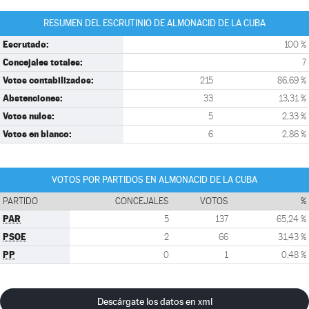
RESUMEN DEL ESCRUTINIO DE ALMONACID DE LA CUBA
Escrutado:
100 %
Concejales totales:
7
Votos contabilizados:
215
86,69 %
Abstenciones:
33
13,31 %
Votos nulos:
5
2,33 %
Votos en blanco:
6
2,86 %
VOTOS POR PARTIDOS EN ALMONACID DE LA CUBA
PARTIDO
CONCEJALES
VOTOS
%
PAR
5
137
65,24 %
PSOE
2
66
31,43 %
PP
0
1
0,48 %
Descárgate los datos en xml