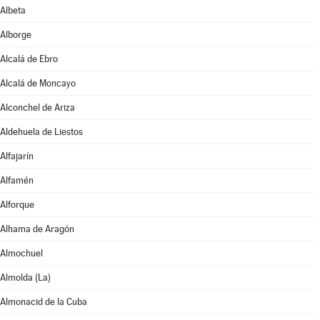
Albeta
Alborge
Alcalá de Ebro
Alcalá de Moncayo
Alconchel de Ariza
Aldehuela de Liestos
Alfajarín
Alfamén
Alforque
Alhama de Aragón
Almochuel
Almolda (La)
Almonacid de la Cuba