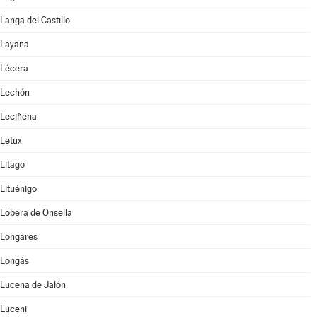
Langa del Castillo
Layana
Lécera
Lechón
Leciñena
Letux
Litago
Lituénigo
Lobera de Onsella
Longares
Longás
Lucena de Jalón
Luceni