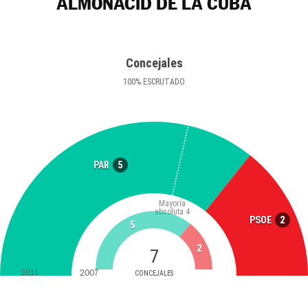
ALMONACID DE LA CUBA
Concejales
100
%
ESCRUTADO
5
PAR
Mayoría
absoluta
4
2
PSOE
5
2
7
2011
2007
CONCEJALES