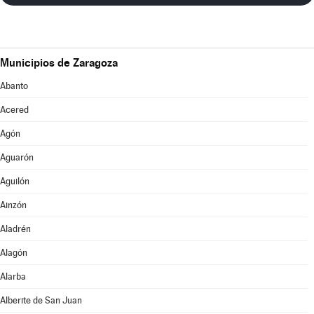
Municipios de Zaragoza
Abanto
Acered
Agón
Aguarón
Aguilón
Ainzón
Aladrén
Alagón
Alarba
Alberite de San Juan