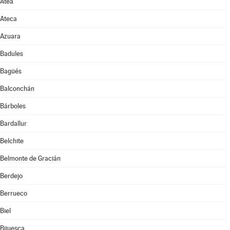
Atea
Ateca
Azuara
Badules
Bagüés
Balconchán
Bárboles
Bardallur
Belchite
Belmonte de Gracián
Berdejo
Berrueco
Biel
Bijuesca