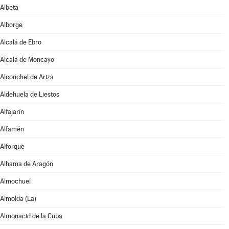
Albeta
Alborge
Alcalá de Ebro
Alcalá de Moncayo
Alconchel de Ariza
Aldehuela de Liestos
Alfajarín
Alfamén
Alforque
Alhama de Aragón
Almochuel
Almolda (La)
Almonacid de la Cuba