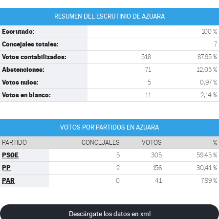
RESUMEN DEL ESCRUTINIO DE AZUARA
Escrutado:
100 %
Concejales totales:
7
Votos contabilizados:
518
87,95 %
Abstenciones:
71
12,05 %
Votos nulos:
5
0,97 %
Votos en blanco:
11
2,14 %
VOTOS POR PARTIDOS EN AZUARA
PARTIDO
CONCEJALES
VOTOS
%
PSOE
5
305
59,45 %
PP
2
156
30,41 %
PAR
0
41
7,99 %
Descárgate los datos en xml