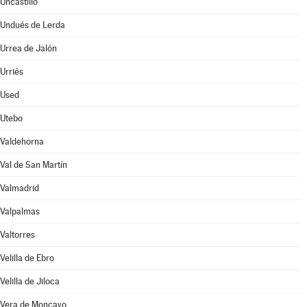
Uncastillo
Undués de Lerda
Urrea de Jalón
Urriés
Used
Utebo
Valdehorna
Val de San Martín
Valmadrid
Valpalmas
Valtorres
Velilla de Ebro
Velilla de Jiloca
Vera de Moncayo