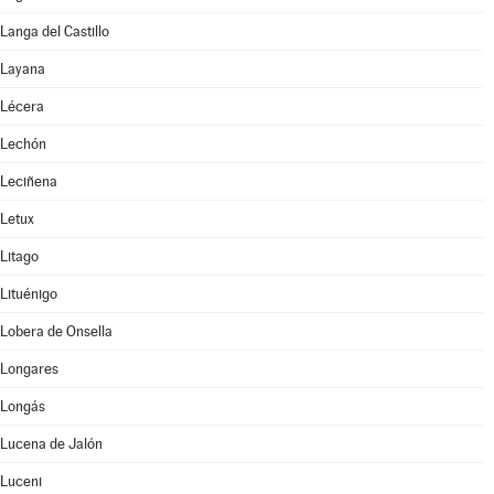
Langa del Castillo
Layana
Lécera
Lechón
Leciñena
Letux
Litago
Lituénigo
Lobera de Onsella
Longares
Longás
Lucena de Jalón
Luceni