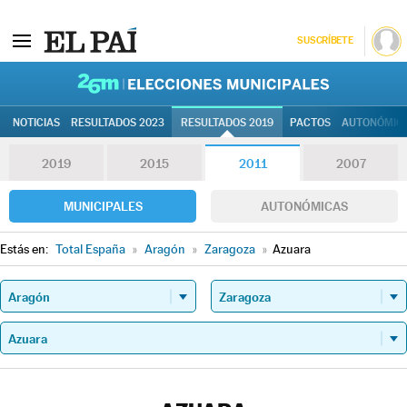
SUSCRÍBETE
26M | Elec
NOTICIAS
RESULTADOS 2023
RESULTADOS 2019
PACTOS
AUTONÓMIC
2019
2015
2011
2007
MUNICIPALES
AUTONÓMICAS
Estás en:
Total España
»
Aragón
»
Zaragoza
»
Azuara