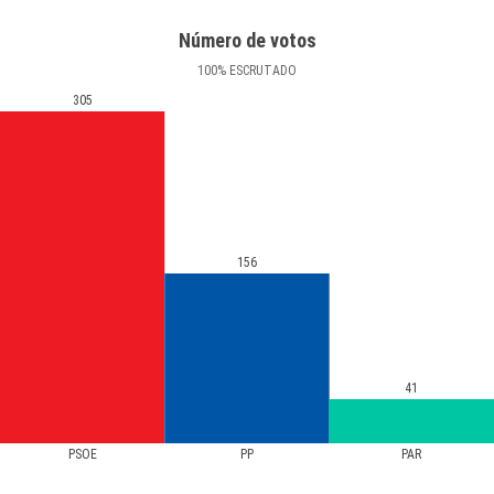
Número de votos
100
%
ESCRUTADO
305
156
41
PSOE
PP
PAR