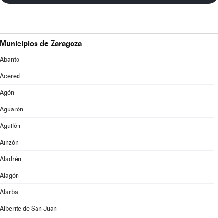
Municipios de Zaragoza
Abanto
Acered
Agón
Aguarón
Aguilón
Ainzón
Aladrén
Alagón
Alarba
Alberite de San Juan