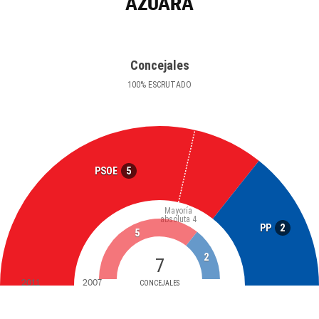
AZUARA
Concejales
100
%
ESCRUTADO
5
PSOE
Mayoría
absoluta
4
2
PP
5
2
7
2011
2007
CONCEJALES