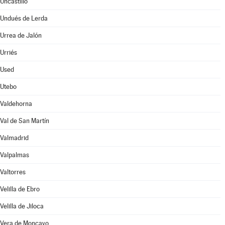
Uncastillo
Undués de Lerda
Urrea de Jalón
Urriés
Used
Utebo
Valdehorna
Val de San Martín
Valmadrid
Valpalmas
Valtorres
Velilla de Ebro
Velilla de Jiloca
Vera de Moncayo