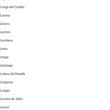
Langa del Castillo
Layana
Lécera
Lechón
Leciñena
Letux
Litago
Lituénigo
Lobera de Onsella
Longares
Longás
Lucena de Jalón
Luceni