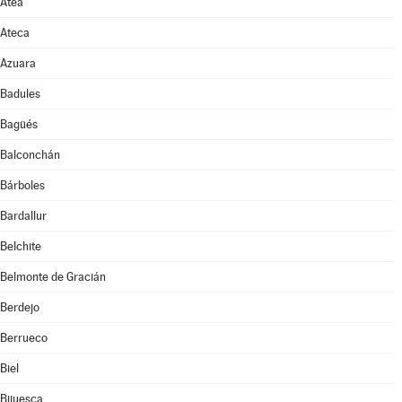
Atea
Ateca
Azuara
Badules
Bagüés
Balconchán
Bárboles
Bardallur
Belchite
Belmonte de Gracián
Berdejo
Berrueco
Biel
Bijuesca