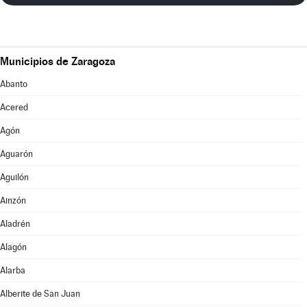
Municipios de Zaragoza
Abanto
Acered
Agón
Aguarón
Aguilón
Ainzón
Aladrén
Alagón
Alarba
Alberite de San Juan