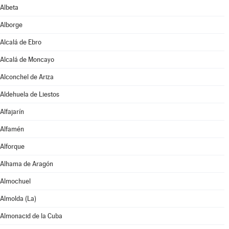
Albeta
Alborge
Alcalá de Ebro
Alcalá de Moncayo
Alconchel de Ariza
Aldehuela de Liestos
Alfajarín
Alfamén
Alforque
Alhama de Aragón
Almochuel
Almolda (La)
Almonacid de la Cuba