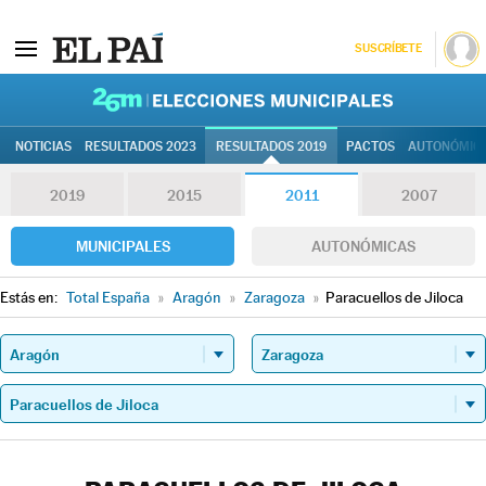
SUSCRÍBETE
26M | Elec
NOTICIAS
RESULTADOS 2023
RESULTADOS 2019
PACTOS
AUTONÓMIC
2019
2015
2011
2007
MUNICIPALES
AUTONÓMICAS
Estás en:
Total España
»
Aragón
»
Zaragoza
»
Paracuellos de Jiloca