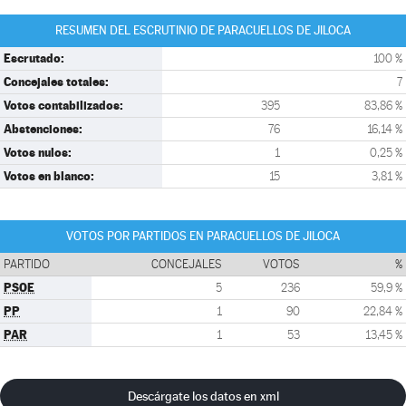
RESUMEN DEL ESCRUTINIO DE PARACUELLOS DE JILOCA
Escrutado:
100 %
Concejales totales:
7
Votos contabilizados:
395
83,86 %
Abstenciones:
76
16,14 %
Votos nulos:
1
0,25 %
Votos en blanco:
15
3,81 %
VOTOS POR PARTIDOS EN PARACUELLOS DE JILOCA
PARTIDO
CONCEJALES
VOTOS
%
PSOE
5
236
59,9 %
PP
1
90
22,84 %
PAR
1
53
13,45 %
Descárgate los datos en xml