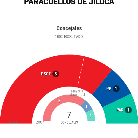
PARACUELLOS DE JILOCA
Concejales
100
%
ESCRUTADO
5
PSOE
1
PP
Mayoría
absoluta
4
5
1
1
PAR
7
1
2011
2007
CONCEJALES