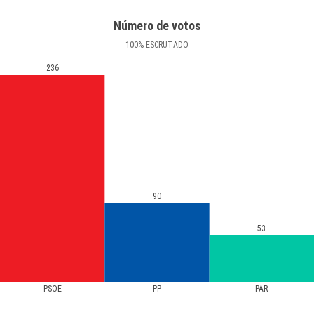
Número de votos
100
%
ESCRUTADO
236
90
53
PSOE
PP
PAR