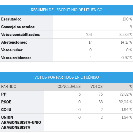
RESUMEN DEL ESCRUTINIO DE LITUÉNIGO
Escrutado:
100 %
Concejales totales:
5
Votos contabilizados:
103
85,83 %
Abstenciones:
17
14,17 %
Votos nulos:
0
0 %
Votos en blanco:
1
0,97 %
VOTOS POR PARTIDOS EN LITUÉNIGO
PARTIDO
CONCEJALES
VOTOS
%
PP
5
75
72,82 %
PSOE
0
33
32,04 %
CC-IU
0
2
1,94 %
UNION
0
2
1,94 %
ARAGONESISTA-UNIO
ARAGONESISTA