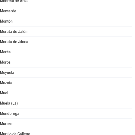
Monreal de Ariza
Monterde
Montón
Morata de Jalón
Morata de Jiloca
Morés
Moros
Moyuela
Mozota
Muel
Muela (La)
Munébrega
Murero
Murillo de Gállego