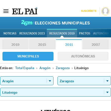
SUSCRÍBETE
26M | Elec
NOTICIAS
RESULTADOS 2023
RESULTADOS 2019
PACTOS
AUTONÓMIC
2019
2015
2011
2007
MUNICIPALES
AUTONÓMICAS
Estás en:
Total España
»
Aragón
»
Zaragoza
»
Lituénigo