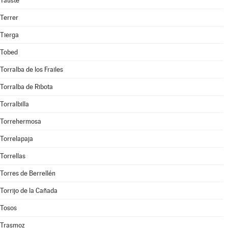
Tauste
Terrer
Tierga
Tobed
Torralba de los Frailes
Torralba de Ribota
Torralbilla
Torrehermosa
Torrelapaja
Torrellas
Torres de Berrellén
Torrijo de la Cañada
Tosos
Trasmoz