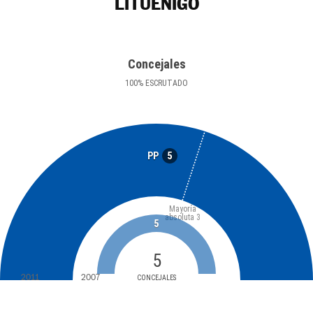
LITUÉNIGO
Concejales
100
%
ESCRUTADO
5
PP
Mayoría
absoluta
3
5
5
2011
2007
CONCEJALES