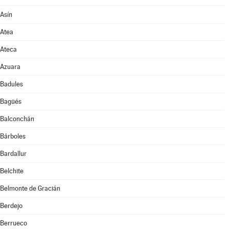
Asín
Atea
Ateca
Azuara
Badules
Bagüés
Balconchán
Bárboles
Bardallur
Belchite
Belmonte de Gracián
Berdejo
Berrueco