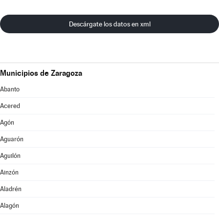
Descárgate los datos en xml
Municipios de Zaragoza
Abanto
Acered
Agón
Aguarón
Aguilón
Ainzón
Aladrén
Alagón