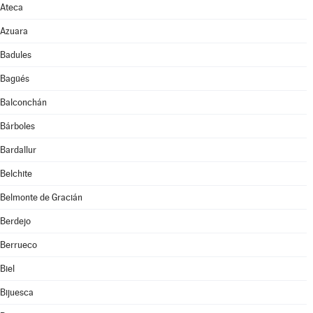
Ateca
Azuara
Badules
Bagüés
Balconchán
Bárboles
Bardallur
Belchite
Belmonte de Gracián
Berdejo
Berrueco
Biel
Bijuesca