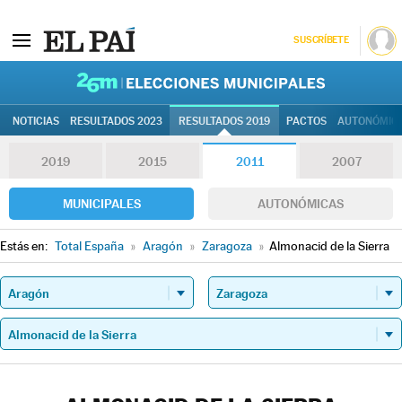
SUSCRÍBETE
26M | Elec
NOTICIAS
RESULTADOS 2023
RESULTADOS 2019
PACTOS
AUTONÓMIC
2019
2015
2011
2007
MUNICIPALES
AUTONÓMICAS
Estás en:
Total España
»
Aragón
»
Zaragoza
»
Almonacid de la Sierra