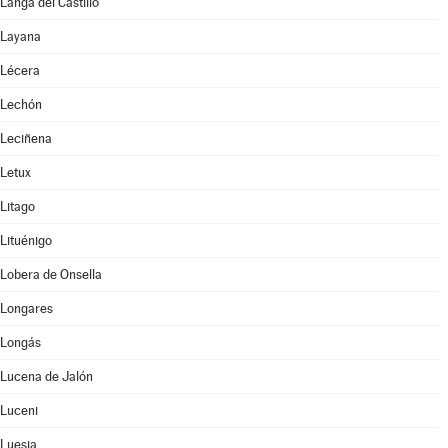
Langa del Castillo
Layana
Lécera
Lechón
Leciñena
Letux
Litago
Lituénigo
Lobera de Onsella
Longares
Longás
Lucena de Jalón
Luceni
Luesia