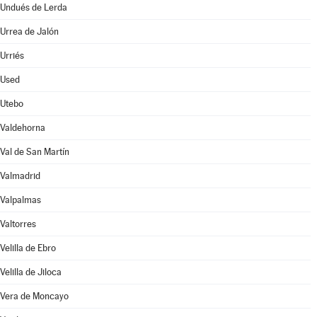
Undués de Lerda
Urrea de Jalón
Urriés
Used
Utebo
Valdehorna
Val de San Martín
Valmadrid
Valpalmas
Valtorres
Velilla de Ebro
Velilla de Jiloca
Vera de Moncayo