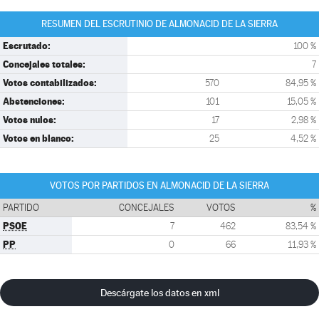
RESUMEN DEL ESCRUTINIO DE ALMONACID DE LA SIERRA
Escrutado:
100 %
Concejales totales:
7
Votos contabilizados:
570
84,95 %
Abstenciones:
101
15,05 %
Votos nulos:
17
2,98 %
Votos en blanco:
25
4,52 %
VOTOS POR PARTIDOS EN ALMONACID DE LA SIERRA
PARTIDO
CONCEJALES
VOTOS
%
PSOE
7
462
83,54 %
PP
0
66
11,93 %
Descárgate los datos en xml