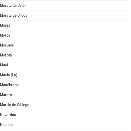
Morata de Jalón
Morata de Jiloca
Morés
Moros
Moyuela
Mozota
Muel
Muela (La)
Munébrega
Murero
Murillo de Gállego
Navardún
Nigüella