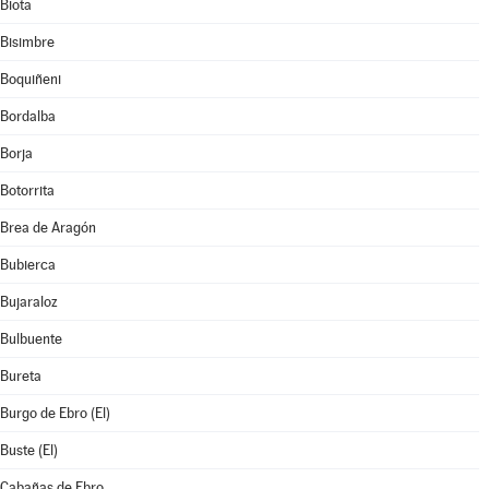
Biota
Bisimbre
Boquiñeni
Bordalba
Borja
Botorrita
Brea de Aragón
Bubierca
Bujaraloz
Bulbuente
Bureta
Burgo de Ebro (El)
Buste (El)
Cabañas de Ebro