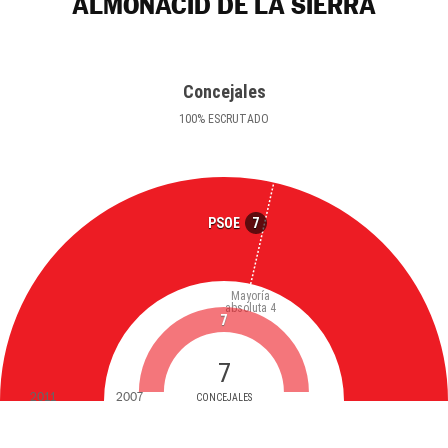
ALMONACID DE LA SIERRA
Concejales
100
%
ESCRUTADO
7
PSOE
Mayoría
absoluta
4
7
7
2011
2007
CONCEJALES