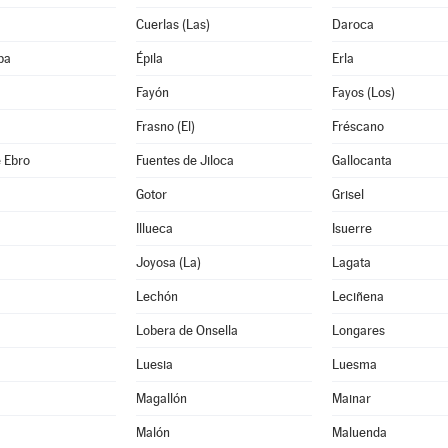
Cuerlas (Las)
Daroca
ba
Épila
Erla
Fayón
Fayos (Los)
Frasno (El)
Fréscano
 Ebro
Fuentes de Jiloca
Gallocanta
Gotor
Grisel
Illueca
Isuerre
Joyosa (La)
Lagata
Lechón
Leciñena
Lobera de Onsella
Longares
Luesia
Luesma
Magallón
Mainar
Malón
Maluenda