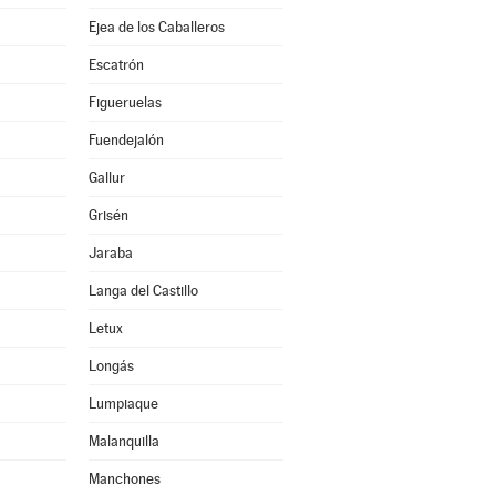
Ejea de los Caballeros
Escatrón
Figueruelas
Fuendejalón
Gallur
Grisén
Jaraba
Langa del Castillo
Letux
Longás
Lumpiaque
Malanquilla
Manchones