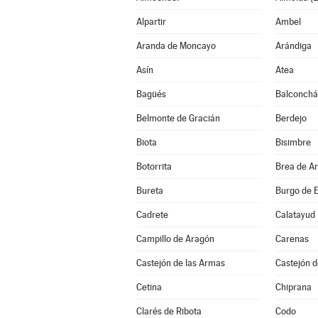
Alpartir
Ambel
Aranda de Moncayo
Arándiga
Asín
Atea
Bagüés
Balconch
Belmonte de Gracián
Berdejo
Biota
Bisimbre
Botorrita
Brea de A
Bureta
Burgo de E
Cadrete
Calatayud
Campillo de Aragón
Carenas
Castejón de las Armas
Castejón d
Cetina
Chiprana
Clarés de Ribota
Codo