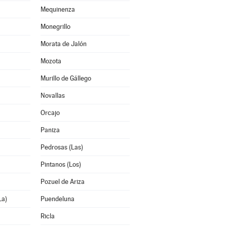
Mequinenza
Monegrillo
Morata de Jalón
Mozota
Murillo de Gállego
Novallas
Orcajo
Paniza
Pedrosas (Las)
Pintanos (Los)
Pozuel de Ariza
La)
Puendeluna
Ricla