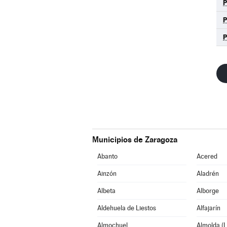
Municipios de Zaragoza
Abanto
Acered
Ainzón
Aladrén
Albeta
Alborge
Aldehuela de Liestos
Alfajarín
Almochuel
Almolda (L