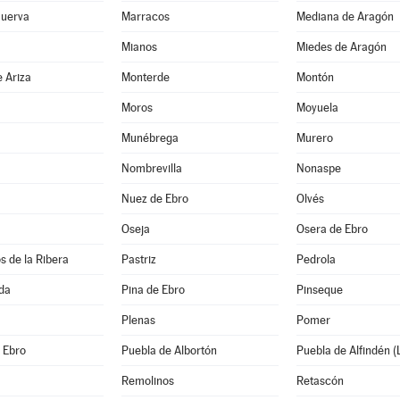
Huerva
Marracos
Mediana de Aragón
a
Mianos
Miedes de Aragón
 Ariza
Monterde
Montón
Moros
Moyuela
Munébrega
Murero
Nombrevilla
Nonaspe
Nuez de Ebro
Olvés
Oseja
Osera de Ebro
s de la Ribera
Pastriz
Pedrola
da
Pina de Ebro
Pinseque
Plenas
Pomer
e Ebro
Puebla de Albortón
Puebla de Alfindén (
Remolinos
Retascón