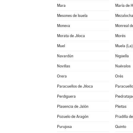
Mara
María de 
Mesones de Isuela
Mezaloch
Moneva
Monreal de
Morata de Jiloca
Morés
Muel
Muela (La)
Navardún
Nigüella
Novillas
Nuévalos
Orera
Orés
Paracuellos de Jiloca
Paracuello
Perdiguera
Piedrataja
Plasencia de Jalón
Pleitas
Pozuelo de Aragón
Pradilla d
Purujosa
Quinto