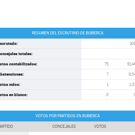
RESUMEN DEL ESCRUTINIO DE BUBIERCA
scrutado:
10
oncejales totales:
otos contabilizados:
75
91,4
bstenciones:
7
8,5
otos nulos:
1
1,3
otos en blanco:
0
VOTOS POR PARTIDOS EN BUBIERCA
ARTIDO
CONCEJALES
VOTOS