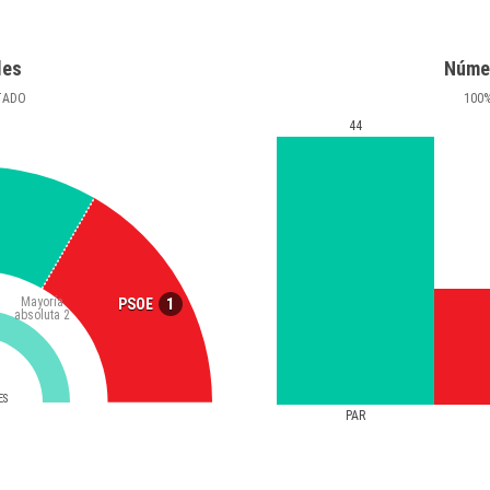
les
Núme
TADO
100
44
Mayoría
1
PSOE
absoluta
2
ES
PAR