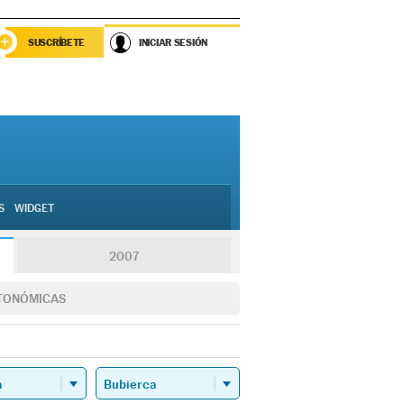
SUSCRÍBETE
INICIAR SESIÓN
S
WIDGET
2007
TONÓMICAS