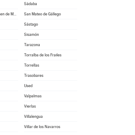
Sádaba
San Martín de la Virgen de Moncayo
San Mateo de Gállego
Sástago
Sisamón
Tarazona
Torralba de los Frailes
Torrellas
Trasobares
Used
Valpalmas
Vierlas
Villalengua
Villar de los Navarros