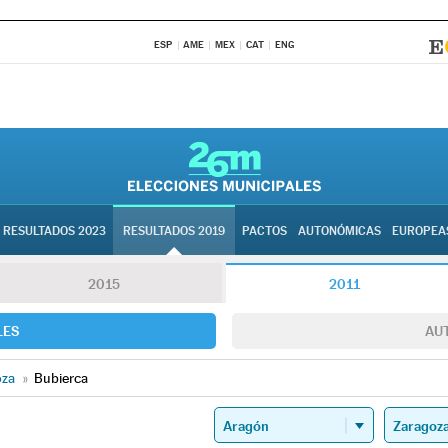
ESP
AME
MEX
CAT
ENG
RESULTADOS 2023
RESULTADOS 2019
PACTOS
AUTONÓMICAS
EUROPEA
2015
2011
LES
AU
oza
»
Bubierca