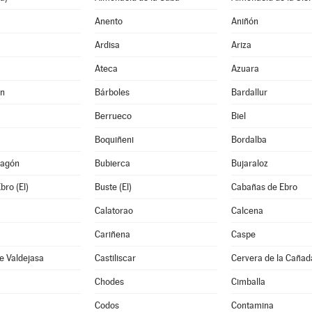
Anento
Aniñón
Ardisa
Ariza
Ateca
Azuara
án
Bárboles
Bardallur
Berrueco
Biel
Boquiñeni
Bordalba
ragón
Bubierca
Bujaraloz
bro (El)
Buste (El)
Cabañas de Ebro
Calatorao
Calcena
Cariñena
Caspe
e Valdejasa
Castiliscar
Cervera de la Cañad
Chodes
Cimballa
Codos
Contamina