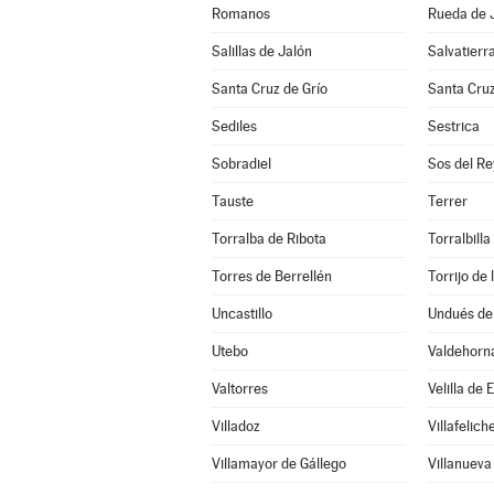
Romanos
Rueda de 
Salillas de Jalón
Salvatierr
Santa Cruz de Grío
Santa Cru
Sediles
Sestrica
Sobradiel
Sos del Re
Tauste
Terrer
Torralba de Ribota
Torralbilla
Torres de Berrellén
Torrijo de
Uncastillo
Undués de
Utebo
Valdehorn
Valtorres
Velilla de 
Villadoz
Villafelich
Villamayor de Gállego
Villanueva