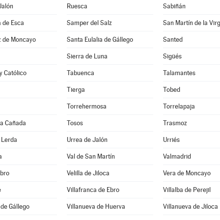
Jalón
Ruesca
Sabiñán
a de Esca
Samper del Salz
z de Moncayo
Santa Eulalia de Gállego
Santed
Sierra de Luna
Sigüés
y Católico
Tabuenca
Talamantes
Tierga
Tobed
Torrehermosa
Torrelapaja
 la Cañada
Tosos
Trasmoz
 Lerda
Urrea de Jalón
Urriés
a
Val de San Martín
Valmadrid
Ebro
Velilla de Jiloca
Vera de Moncayo
e
Villafranca de Ebro
Villalba de Perejil
 de Gállego
Villanueva de Huerva
Villanueva de Jiloca