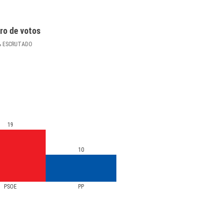
ro de votos
%
ESCRUTADO
19
10
PSOE
PP