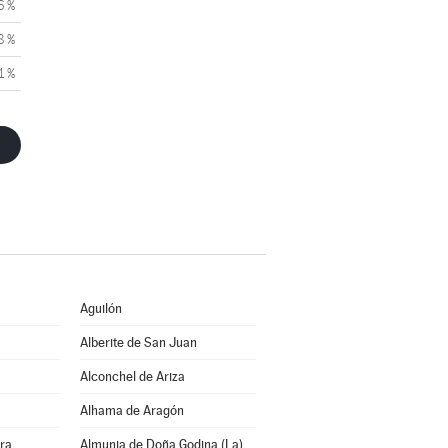
6 %
8 %
1 %
Aguilón
Alberite de San Juan
Alconchel de Ariza
Alhama de Aragón
rra
Almunia de Doña Godina (La)