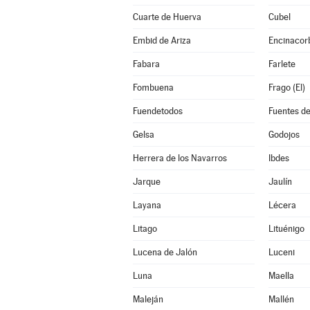
Cuarte de Huerva
Cubel
Embid de Ariza
Encinacor
Fabara
Farlete
Fombuena
Frago (El)
Fuendetodos
Fuentes de
Gelsa
Godojos
Herrera de los Navarros
Ibdes
Jarque
Jaulín
Layana
Lécera
Litago
Lituénigo
Lucena de Jalón
Luceni
Luna
Maella
Maleján
Mallén