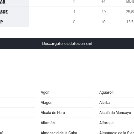
PAR
2
44
59,4
PSOE
1
19
25,6
PP
0
10
13,5
Descárgate los datos en xml
Agón
Aguarón
Alagón
Alarba
Alcalá de Ebro
Alcalá de Moncayo
Alfamén
Alforque
a)
Almonacid de la Cuba
Almonacid de la Sie