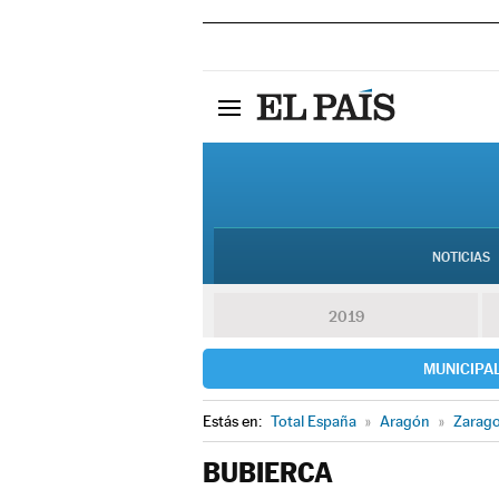
NOTICIAS
2019
MUNICIPA
Estás en:
Total España
»
Aragón
»
Zarag
BUBIERCA