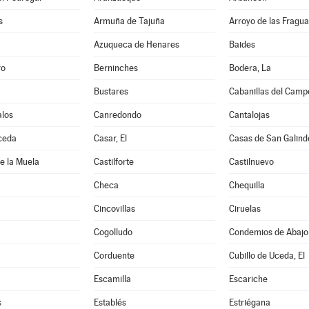
s
Armuña de Tajuña
Arroyo de las Fragua
Azuqueca de Henares
Baides
ro
Berninches
Bodera, La
Bustares
Cabanillas del Camp
los
Canredondo
Cantalojas
ceda
Casar, El
Casas de San Galind
de la Muela
Castilforte
Castilnuevo
Checa
Chequilla
Cincovillas
Ciruelas
Cogolludo
Condemios de Abajo
Corduente
Cubillo de Uceda, El
Escamilla
Escariche
s
Establés
Estriégana