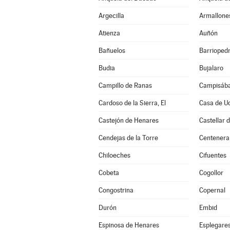
Argecilla
Armallone
Atienza
Auñón
Bañuelos
Barrioped
Budia
Bujalaro
Campillo de Ranas
Campisába
Cardoso de la Sierra, El
Casa de U
Castejón de Henares
Castellar 
Cendejas de la Torre
Centenera
Chiloeches
Cifuentes
Cobeta
Cogollor
Congostrina
Copernal
Durón
Embid
Espinosa de Henares
Esplegare