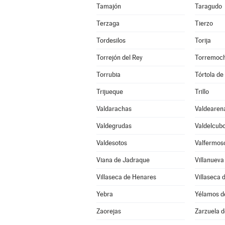
Tamajón
Taragudo
Terzaga
Tierzo
Tordesilos
Torija
Torrejón del Rey
Torremoch
Torrubia
Tórtola de
Trijueque
Trillo
Valdarachas
Valdearen
Valdegrudas
Valdelcub
Valdesotos
Valfermos
Viana de Jadraque
Villanueva
Villaseca de Henares
Villaseca 
Yebra
Yélamos d
Zaorejas
Zarzuela 