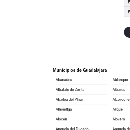
Municipios de Guadalajara
Abánades
Ablanque
Albalate de Zorita
Albares
Alcolea del Pinar
Alcoroche
Alhóndiga
Alique
Alocén
Alovera
Anquela del Ducado
Anquela de