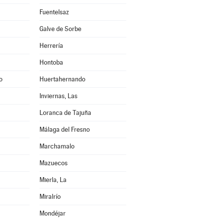
Fuentelsaz
Galve de Sorbe
Herrería
Hontoba
o
Huertahernando
Inviernas, Las
Loranca de Tajuña
Málaga del Fresno
Marchamalo
Mazuecos
Mierla, La
Miralrío
Mondéjar