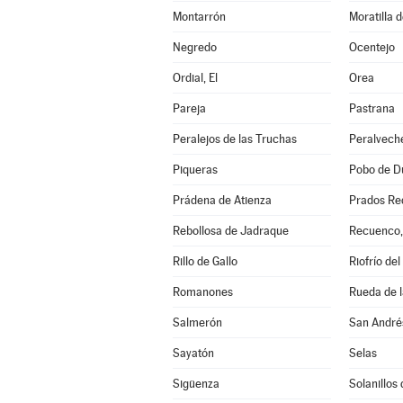
Montarrón
Moratilla 
Negredo
Ocentejo
Ordial, El
Orea
Pareja
Pastrana
Peralejos de las Truchas
Peralvech
Piqueras
Pobo de Du
Prádena de Atienza
Prados Re
Rebollosa de Jadraque
Recuenco,
Rillo de Gallo
Riofrío del
Romanones
Rueda de l
Salmerón
San André
Sayatón
Selas
Sigüenza
Solanillos