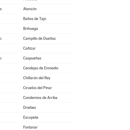
s
Atanzón
Baños de Tajo
Brihuega
o
Campillo de Dueñas
Cañizar
o
Caspueñas
Cendejas de Enmedio
Chillarón del Rey
Ciruelos del Pinar
Condemios de Arriba
Driebes
Escopete
Fontanar