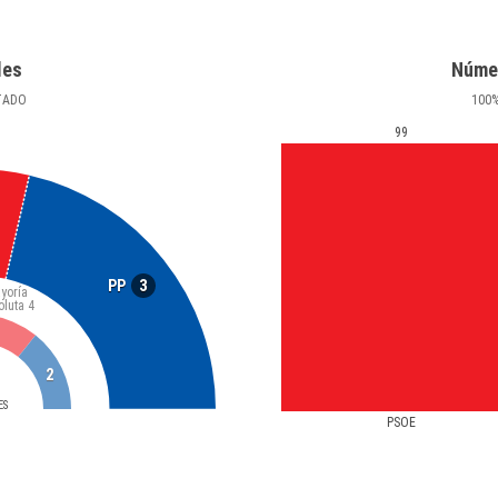
les
Núme
TADO
100
99
3
PP
yoría
oluta
4
2
ES
PSOE