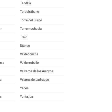
Tendilla
Tordelrábano
Torre del Burgo
ar
Torremochuela
Traíd
Utande
Valdeconcha
rra
Valderrebollo
Valverde de los Arroyos
re
Villares de Jadraque
Yebes
s
Yunta, La