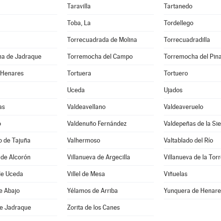
Taravilla
Tartanedo
Toba, La
Tordellego
Torrecuadrada de Molina
Torrecuadradilla
a de Jadraque
Torremocha del Campo
Torremocha del Pin
 Henares
Tortuera
Tortuero
Uceda
Ujados
as
Valdeavellano
Valdeaveruelo
o
Valdenuño Fernández
Valdepeñas de la Sie
o de Tajuña
Valhermoso
Valtablado del Río
 de Alcorón
Villanueva de Argecilla
Villanueva de la Tor
de Uceda
Villel de Mesa
Viñuelas
e Abajo
Yélamos de Arriba
Yunquera de Henare
de Jadraque
Zorita de los Canes