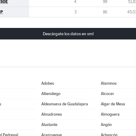
PSOE
4
99
51,8
PP
3
86
45,0
Descárgate los datos en xml
Adobes
Alaminos
Albendiego
Alcocer
s
Aldeanueva de Guadalajara
Algar de Mesa
Almadrones
Almoguera
Alustante
Angón
l Pedregal
Aranzueque
Arbancón