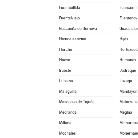
Fuembellida
Fuencemil
Fuentelviejo
Fuentenovi
Gascueña de Bornova
Guadalaja
Hiendelaencina
Hijes
Horche
Hortezuel
Hueva
Humanes
Irueste
Jadraque
Lupiana
Luzaga
Malaguilla
Mandayon
Masegoso de Tajuña
Matarrubi
Medranda
Megina
Millana
Milmarcos
Mochales
Mohernan