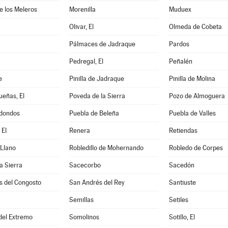
de los Meleros
Morenilla
Muduex
Olivar, El
Olmeda de Cobeta
Pálmaces de Jadraque
Pardos
Pedregal, El
Peñalén
e
Pinilla de Jadraque
Pinilla de Molina
eñas, El
Poveda de la Sierra
Pozo de Almoguera
dondos
Puebla de Beleña
Puebla de Valles
 El
Renera
Retiendas
 Llano
Robledillo de Mohernando
Robledo de Corpes
a Sierra
Sacecorbo
Sacedón
s del Congosto
San Andrés del Rey
Santiuste
Semillas
Setiles
 del Extremo
Somolinos
Sotillo, El