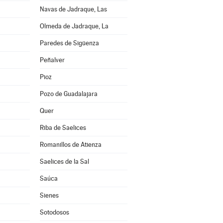
Navas de Jadraque, Las
Olmeda de Jadraque, La
Paredes de Sigüenza
Peñalver
Pioz
Pozo de Guadalajara
Quer
Riba de Saelices
Romanillos de Atienza
Saelices de la Sal
Saúca
Sienes
Sotodosos