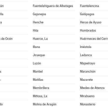
lán
Fuentelahiguera de Albatages
Fuentelencina
lla
Gajanejos
Galápagos
ra
Henche
Heras de Ayuso
Hita
Hombrados
a de Océn
Huerce, La
Huérmeces del Cerr
Illana
Iniéstola
Jirueque
Ledanca
Luzón
Majaelrayo
a
Mantiel
Maranchón
a
Matillas
Mazarete
Membrillera
Miedes de Atienza
Miñosa, La
Mirabueno
do
Molina de Aragón
Monasterio