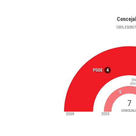
Conceja
100
%
ESCRU
4
PSOE
Ma
abs
5
7
CONCEJAL
2019
2015