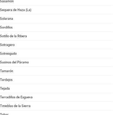
Sasamón
Sequera de Haza (La)
Solarana
Sordillos
Sotillo de la Ribera
Sotragero
Sotresgudo
Susinos del Páramo
Tamarón
Tardajos
Tejada
Terradillos de Esgueva
Tinieblas de la Sierra
Tobar