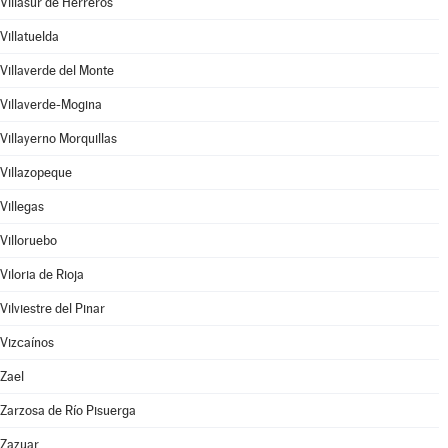
Villasur de Herreros
Villatuelda
Villaverde del Monte
Villaverde-Mogina
Villayerno Morquillas
Villazopeque
Villegas
Villoruebo
Viloria de Rioja
Vilviestre del Pinar
Vizcaínos
Zael
Zarzosa de Río Pisuerga
Zazuar