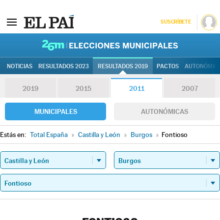
SUSCRÍBETE
26M | Elec
NOTICIAS
RESULTADOS 2023
RESULTADOS 2019
PACTOS
AUTONÓMIC
2019
2015
2011
2007
MUNICIPALES
AUTONÓMICAS
Estás en:
Total España
»
Castilla y León
»
Burgos
»
Fontioso