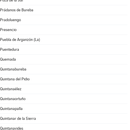
Poza de la Sal
Prádanos de Bureba
Pradoluengo
Presencio
Puebla de Arganzón (La)
Puentedura
Quemada
Quintanabureba
Quintana del Pidio
Quintanaélez
Quintanaortuño
Quintanapalla
Quintanar de la Sierra
Quintanavides