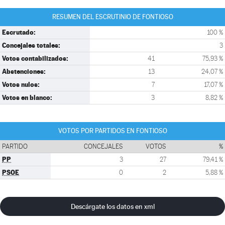
RESUMEN DEL ESCRUTINIO DE FONTIOSO
Escrutado:
100 %
Concejales totales:
3
Votos contabilizados:
41
75,93 %
Abstenciones:
13
24,07 %
Votos nulos:
7
17,07 %
Votos en blanco:
3
8,82 %
VOTOS POR PARTIDOS EN FONTIOSO
PARTIDO
CONCEJALES
VOTOS
%
PP
3
27
79,41 %
PSOE
0
2
5,88 %
Descárgate los datos en xml