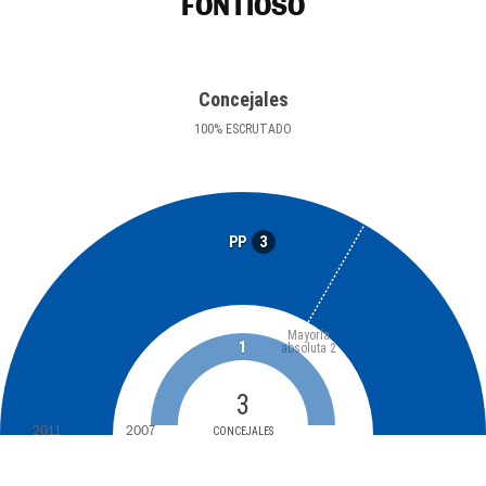
FONTIOSO
Concejales
100
%
ESCRUTADO
3
PP
Mayoría
1
absoluta
2
3
2011
2007
CONCEJALES