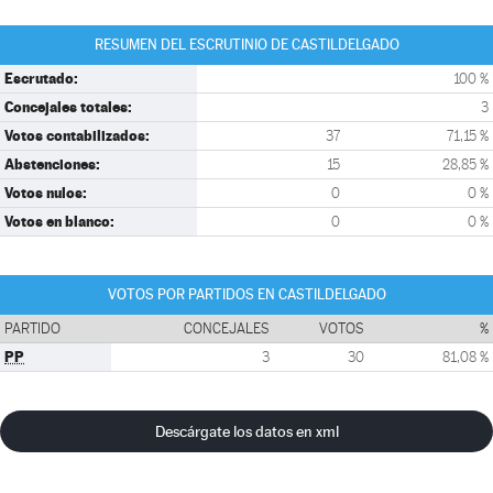
RESUMEN DEL ESCRUTINIO DE CASTILDELGADO
Escrutado:
100 %
Concejales totales:
3
Votos contabilizados:
37
71,15 %
Abstenciones:
15
28,85 %
Votos nulos:
0
0 %
Votos en blanco:
0
0 %
VOTOS POR PARTIDOS EN CASTILDELGADO
PARTIDO
CONCEJALES
VOTOS
%
PP
3
30
81,08 %
Descárgate los datos en xml