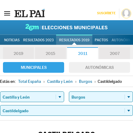
SUSCRÍBETE
26M | Elec
NOTICIAS
RESULTADOS 2023
RESULTADOS 2019
PACTOS
AUTONÓMIC
2019
2015
2011
2007
MUNICIPALES
AUTONÓMICAS
Estás en:
Total España
»
Castilla y León
»
Burgos
»
Castildelgado