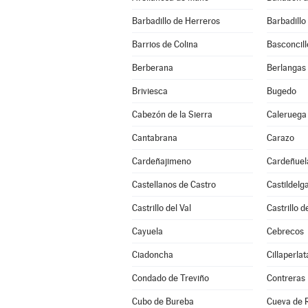
Barbadillo de Herreros
Barbadillo
Barrios de Colina
Basconcill
Berberana
Berlangas
Briviesca
Bugedo
Cabezón de la Sierra
Caleruega
Cantabrana
Carazo
Cardeñajimeno
Cardeñuel
Castellanos de Castro
Castildelg
Castrillo del Val
Castrillo 
Cayuela
Cebrecos
Ciadoncha
Cillaperlat
Condado de Treviño
Contreras
Cubo de Bureba
Cueva de R