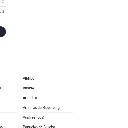
6 %
5 %
Albillos
a
Altable
Arandilla
Arenillas de Riopisuerga
Ausines (Los)
os
Bañuelos de Bureba