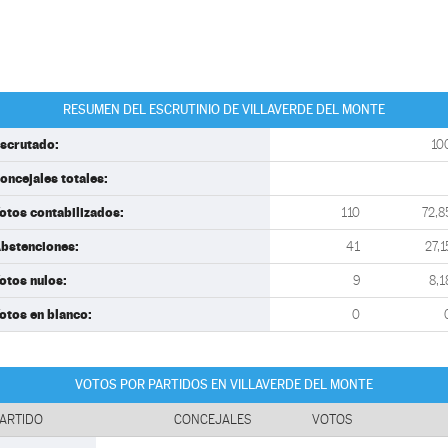
RESUMEN DEL ESCRUTINIO DE VILLAVERDE DEL MONTE
scrutado:
10
oncejales totales:
otos contabilizados:
110
72,8
bstenciones:
41
27,1
otos nulos:
9
8,1
otos en blanco:
0
VOTOS POR PARTIDOS EN VILLAVERDE DEL MONTE
ARTIDO
CONCEJALES
VOTOS