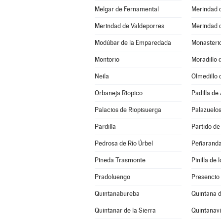
Melgar de Fernamental
Merindad 
Merindad de Valdeporres
Merindad d
Modúbar de la Emparedada
Monasterio
Montorio
Moradillo 
Neila
Olmedillo 
Orbaneja Riopico
Padilla de
Palacios de Riopisuerga
Palazuelos
Pardilla
Pedrosa de Río Úrbel
Peñaranda
Pineda Trasmonte
Pinilla de
Pradoluengo
Presencio
Quintanabureba
Quintana d
Quintanar de la Sierra
Quintanav