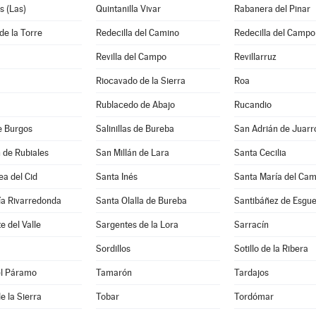
s (Las)
Quintanilla Vivar
Rabanera del Pinar
de la Torre
Redecilla del Camino
Redecilla del Campo
Revilla del Campo
Revillarruz
Riocavado de la Sierra
Roa
Rublacedo de Abajo
Rucandio
e Burgos
Salinillas de Bureba
San Adrián de Juarr
 de Rubiales
San Millán de Lara
Santa Cecilia
a del Cid
Santa Inés
Santa María del Ca
ía Rivarredonda
Santa Olalla de Bureba
Santibáñez de Esgu
e del Valle
Sargentes de la Lora
Sarracín
Sordillos
Sotillo de la Ribera
el Páramo
Tamarón
Tardajos
e la Sierra
Tobar
Tordómar