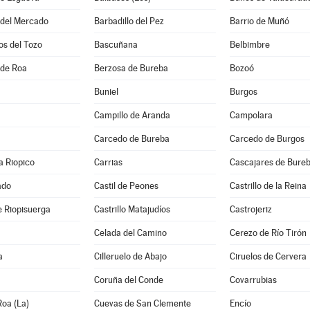
 del Mercado
Barbadillo del Pez
Barrio de Muñó
os del Tozo
Bascuñana
Belbimbre
 de Roa
Berzosa de Bureba
Bozoó
Buniel
Burgos
Campillo de Aranda
Campolara
Carcedo de Bureba
Carcedo de Burgos
a Riopico
Carrias
Cascajares de Bure
ado
Castil de Peones
Castrillo de la Reina
de Riopisuerga
Castrillo Matajudíos
Castrojeriz
Celada del Camino
Cerezo de Río Tirón
a
Cilleruelo de Abajo
Ciruelos de Cervera
Coruña del Conde
Covarrubias
oa (La)
Cuevas de San Clemente
Encío