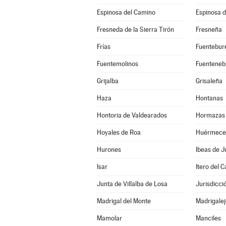
Espinosa del Camino
Espinosa d
Fresneda de la Sierra Tirón
Fresneña
Frías
Fuentebur
Fuentemolinos
Fuenteneb
Grijalba
Grisaleña
Haza
Hontanas
Hontoria de Valdearados
Hormazas 
Hoyales de Roa
Huérmece
Hurones
Ibeas de J
Isar
Itero del Ca
Junta de Villalba de Losa
Jurisdicci
Madrigal del Monte
Madrigalej
Mamolar
Manciles