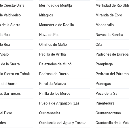
de Cuesta-Urria
Merindad de Montija
Merindad de Río Ubi
e Valdivielso
Milagros
Miranda de Ebro
 de la Sierra
Monasterio de Rodilla
Moncalvillo
de Roa
Nava de Roa
Navas de Bureba
de Roa
Olmillos de Muñó
Oña
 Abajo
Padilla de Arriba
Padrones de Bureba
 de la Sierra
Palazuelos de Muñó
Pampliega
Partido de la Sierra en Tobalina
Pedrosa de Duero
Pedrosa del Páramo
 de Duero
Peral de Arlanza
Piérnigas
 los Barruecos
Pinilla de los Moros
Poza de la Sal
Puebla de Arganzón (La)
Puentedura
el Pidio
Quintanaélez
Quintanaortuño
ides
Quintanilla del Agua y Tordueles
Quintanilla de la Mat