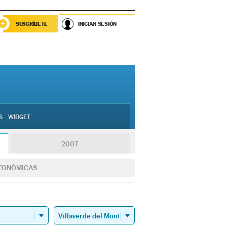
SUSCRÍBETE
INICIAR SESIÓN
S
WIDGET
2007
TONÓMICAS