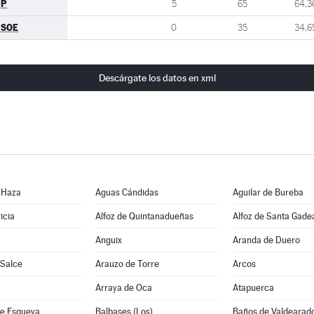
PP
5
65
64,3
PSOE
0
35
34,6
Descárgate los datos en xml
 Haza
Aguas Cándidas
Aguilar de Bureba
icia
Alfoz de Quintanadueñas
Alfoz de Santa Gade
Anguix
Aranda de Duero
 Salce
Arauzo de Torre
Arcos
Arraya de Oca
Atapuerca
e Esgueva
Balbases (Los)
Baños de Valdearad