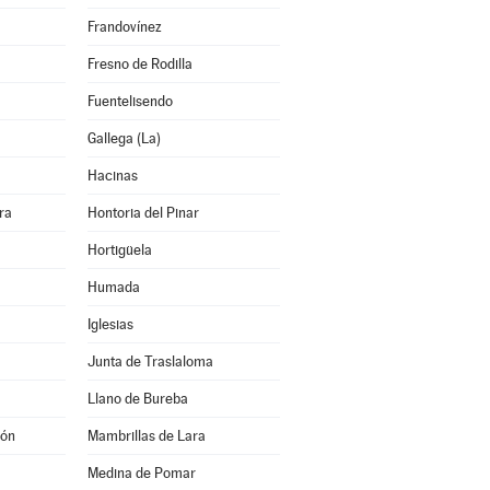
Frandovínez
Fresno de Rodilla
Fuentelisendo
Gallega (La)
Hacinas
ra
Hontoria del Pinar
Hortigüela
Humada
Iglesias
Junta de Traslaloma
Llano de Bureba
jón
Mambrillas de Lara
Medina de Pomar