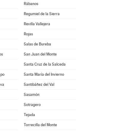
Rábanos
Regumiel de la Sierra
Revilla Vallejera
Rojas
Salas de Bureba
os
San Juan del Monte
Santa Cruz de la Salceda
mpo
Santa María del Invierno
eva
Santibáñez del Val
Sasamón
Sotragero
Tejada
Torrecilla del Monte