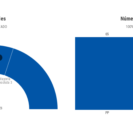
les
Núme
TADO
100
65
5
Mayoría
bsoluta
3
ES
PP