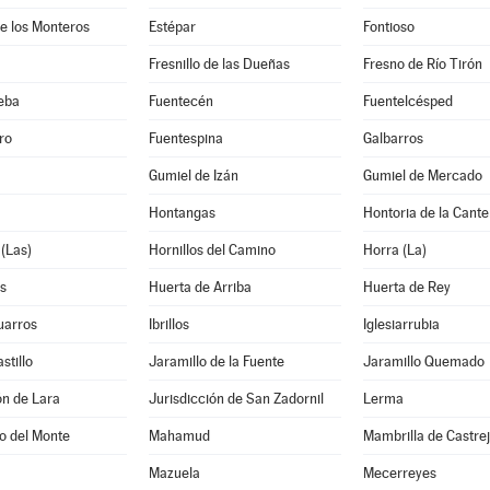
e los Monteros
Estépar
Fontioso
Fresnillo de las Dueñas
Fresno de Río Tirón
eba
Fuentecén
Fuentelcésped
ro
Fuentespina
Galbarros
Gumiel de Izán
Gumiel de Mercado
Hontangas
Hontoria de la Cante
(Las)
Hornillos del Camino
Horra (La)
s
Huerta de Arriba
Huerta de Rey
uarros
Ibrillos
Iglesiarrubia
stillo
Jaramillo de la Fuente
Jaramillo Quemado
ón de Lara
Jurisdicción de San Zadornil
Lerma
o del Monte
Mahamud
Mambrilla de Castre
Mazuela
Mecerreyes