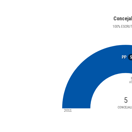
Conceja
100
%
ESCRU
PP
a
5
CONCEJAL
2011