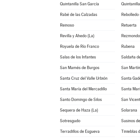
Quintanilla San García
Quintanilla
Rabé de las Calzadas
Rebolledo 
Reinoso
Retuerta
Revilla y Ahedo (La)
Rezmondo
Royuela de Río Franco
Rubena
Salas de los Infantes
Saldaña d
San Mamés de Burgos
San Martín
Santa Cruz del Valle Urbión
Santa Gade
Santa María del Mercadillo
Santa Mar
Santo Domingo de Silos
San Vicent
Sequera de Haza (La)
Solarana
Sotresgudo
Susinos d
Terradillos de Esgueva
Tinieblas d