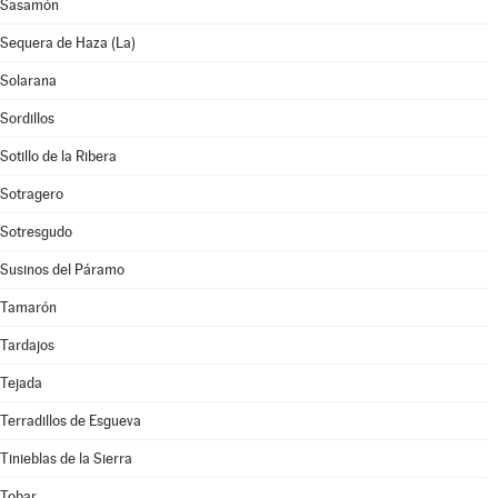
Sasamón
Sequera de Haza (La)
Solarana
Sordillos
Sotillo de la Ribera
Sotragero
Sotresgudo
Susinos del Páramo
Tamarón
Tardajos
Tejada
Terradillos de Esgueva
Tinieblas de la Sierra
Tobar