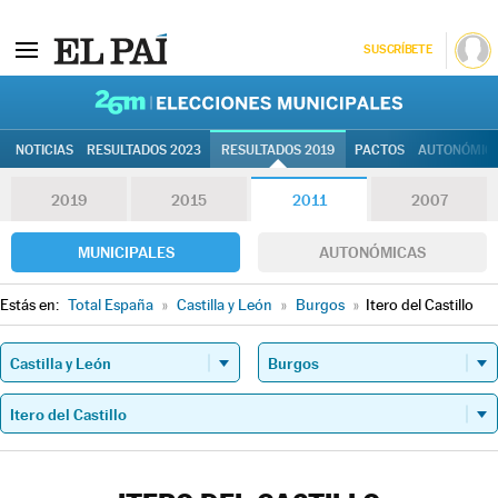
SUSCRÍBETE
26M | Elec
NOTICIAS
RESULTADOS 2023
RESULTADOS 2019
PACTOS
AUTONÓMIC
2019
2015
2011
2007
MUNICIPALES
AUTONÓMICAS
Estás en:
Total España
»
Castilla y León
»
Burgos
»
Itero del Castillo