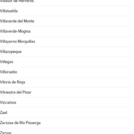
Villasur de Herreros
Villatuelda
Villaverde del Monte
Villaverde-Mogina
Villayerno Morquillas
Villazopeque
Villegas
Villoruebo
Viloria de Rioja
Vilviestre del Pinar
Vizcaínos
Zael
Zarzosa de Río Pisuerga
Zazuar