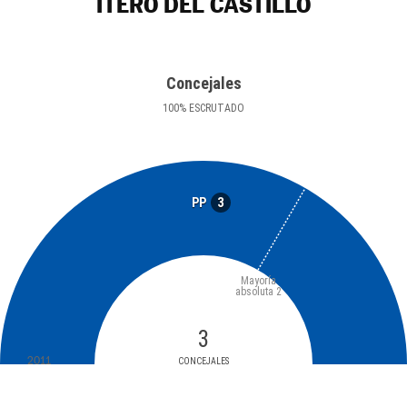
ITERO DEL CASTILLO
Concejales
100
%
ESCRUTADO
3
PP
Mayoría
absoluta
2
3
2011
CONCEJALES