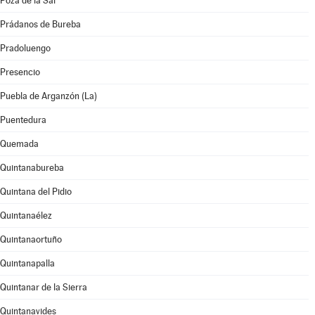
Poza de la Sal
Prádanos de Bureba
Pradoluengo
Presencio
Puebla de Arganzón (La)
Puentedura
Quemada
Quintanabureba
Quintana del Pidio
Quintanaélez
Quintanaortuño
Quintanapalla
Quintanar de la Sierra
Quintanavides