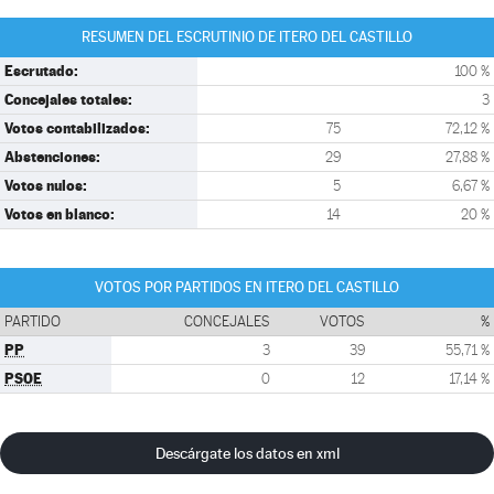
RESUMEN DEL ESCRUTINIO DE ITERO DEL CASTILLO
Escrutado:
100 %
Concejales totales:
3
Votos contabilizados:
75
72,12 %
Abstenciones:
29
27,88 %
Votos nulos:
5
6,67 %
Votos en blanco:
14
20 %
VOTOS POR PARTIDOS EN ITERO DEL CASTILLO
PARTIDO
CONCEJALES
VOTOS
%
PP
3
39
55,71 %
PSOE
0
12
17,14 %
Descárgate los datos en xml