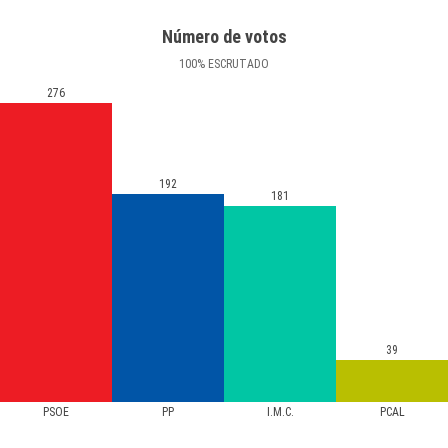
Número de votos
100
%
ESCRUTADO
276
192
181
39
PSOE
PP
I.M.C.
PCAL