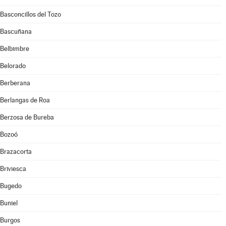
Basconcillos del Tozo
Bascuñana
Belbimbre
Belorado
Berberana
Berlangas de Roa
Berzosa de Bureba
Bozoó
Brazacorta
Briviesca
Bugedo
Buniel
Burgos