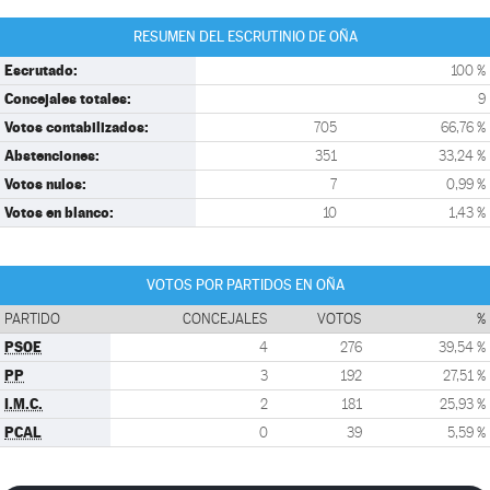
RESUMEN DEL ESCRUTINIO DE OÑA
Escrutado:
100 %
Concejales totales:
9
Votos contabilizados:
705
66,76 %
Abstenciones:
351
33,24 %
Votos nulos:
7
0,99 %
Votos en blanco:
10
1,43 %
VOTOS POR PARTIDOS EN OÑA
PARTIDO
CONCEJALES
VOTOS
%
PSOE
4
276
39,54 %
PP
3
192
27,51 %
I.M.C.
2
181
25,93 %
PCAL
0
39
5,59 %