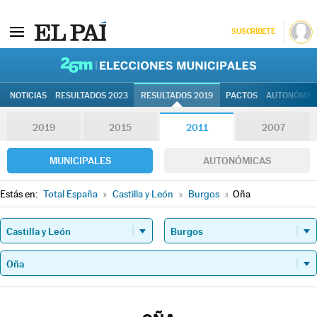
SUSCRÍBETE
26M | Elec
NOTICIAS
RESULTADOS 2023
RESULTADOS 2019
PACTOS
AUTONÓMIC
2019
2015
2011
2007
MUNICIPALES
AUTONÓMICAS
Estás en:
Total España
»
Castilla y León
»
Burgos
»
Oña