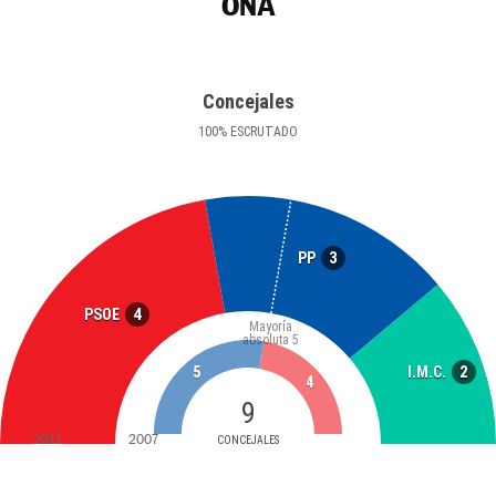
OÑA
Concejales
100
%
ESCRUTADO
3
PP
4
PSOE
Mayoría
absoluta
5
2
I.M.C.
5
4
9
2011
2007
CONCEJALES