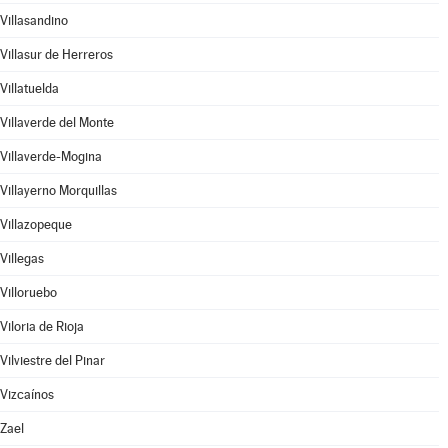
Villasandino
Villasur de Herreros
Villatuelda
Villaverde del Monte
Villaverde-Mogina
Villayerno Morquillas
Villazopeque
Villegas
Villoruebo
Viloria de Rioja
Vilviestre del Pinar
Vizcaínos
Zael