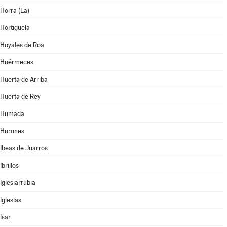
Horra (La)
Hortigüela
Hoyales de Roa
Huérmeces
Huerta de Arriba
Huerta de Rey
Humada
Hurones
Ibeas de Juarros
Ibrillos
Iglesiarrubia
Iglesias
Isar