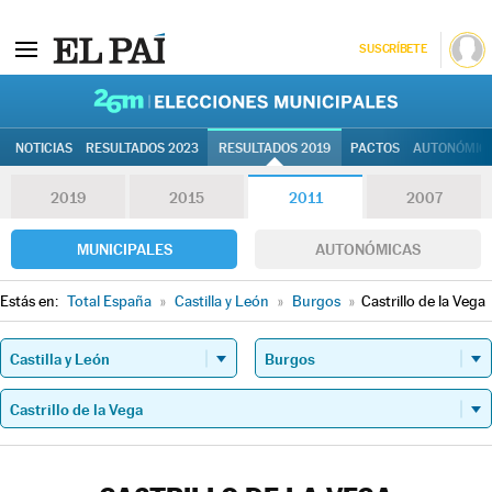
SUSCRÍBETE
26M | Elec
NOTICIAS
RESULTADOS 2023
RESULTADOS 2019
PACTOS
AUTONÓMIC
2019
2015
2011
2007
MUNICIPALES
AUTONÓMICAS
Estás en:
Total España
»
Castilla y León
»
Burgos
»
Castrillo de la Vega