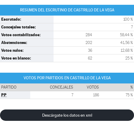
RESUMEN DEL ESCRUTINIO DE CASTRILLO DE LA VEGA
Escrutado:
100 %
Concejales totales:
7
Votos contabilizados:
284
58,44 %
Abstenciones:
202
41,56 %
Votos nulos:
36
12,68 %
Votos en blanco:
62
25 %
VOTOS POR PARTIDOS EN CASTRILLO DE LA VEGA
PARTIDO
CONCEJALES
VOTOS
%
PP
7
186
75 %
Descárgate los datos en xml