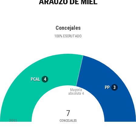
ARAUZO DE MIEL
Concejales
100
%
ESCRUTADO
4
PCAL
3
PP
Mayoría
absoluta
4
7
2011
CONCEJALES