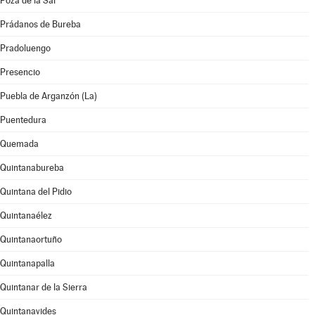
Poza de la Sal
Prádanos de Bureba
Pradoluengo
Presencio
Puebla de Arganzón (La)
Puentedura
Quemada
Quintanabureba
Quintana del Pidio
Quintanaélez
Quintanaortuño
Quintanapalla
Quintanar de la Sierra
Quintanavides