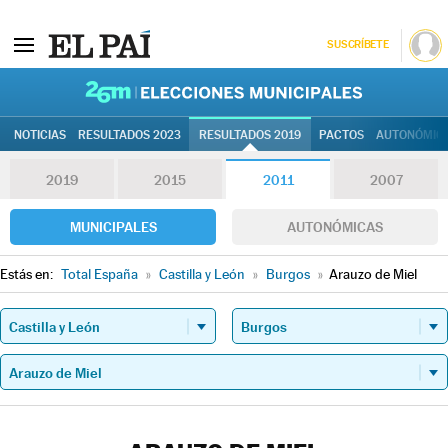
SUSCRÍBETE
26M | Elec
NOTICIAS
RESULTADOS 2023
RESULTADOS 2019
PACTOS
AUTONÓMIC
2019
2015
2011
2007
MUNICIPALES
AUTONÓMICAS
Estás en:
Total España
»
Castilla y León
»
Burgos
»
Arauzo de Miel