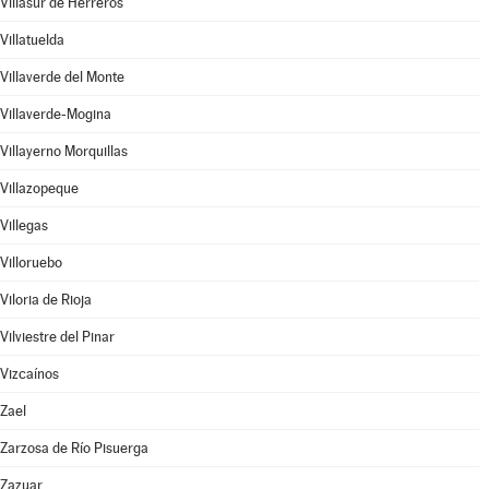
Villasur de Herreros
Villatuelda
Villaverde del Monte
Villaverde-Mogina
Villayerno Morquillas
Villazopeque
Villegas
Villoruebo
Viloria de Rioja
Vilviestre del Pinar
Vizcaínos
Zael
Zarzosa de Río Pisuerga
Zazuar