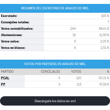
RESUMEN DEL ESCRUTINIO DE ARAUZO DE MIEL
Escrutado:
100 %
Concejales totales:
7
Votos contabilizados:
244
88,41 %
Abstenciones:
32
11,59 %
Votos nulos:
5
2,05 %
Votos en blanco:
6
2,51 %
VOTOS POR PARTIDOS EN ARAUZO DE MIEL
PARTIDO
CONCEJALES
VOTOS
%
PCAL
4
120
50,21 %
PP
3
113
47,28 %
Descárgate los datos en xml