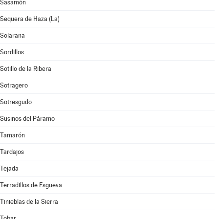
Sasamón
Sequera de Haza (La)
Solarana
Sordillos
Sotillo de la Ribera
Sotragero
Sotresgudo
Susinos del Páramo
Tamarón
Tardajos
Tejada
Terradillos de Esgueva
Tinieblas de la Sierra
Tobar