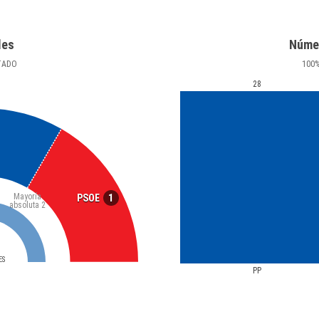
les
Núme
TADO
100
28
Mayoría
1
PSOE
absoluta
2
ES
PP