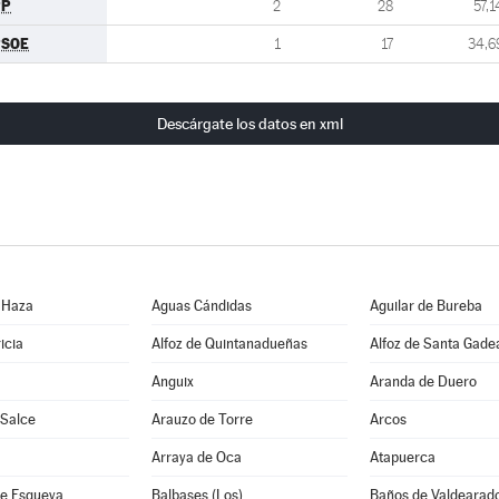
PP
2
28
57,1
PSOE
1
17
34,6
Descárgate los datos en xml
 Haza
Aguas Cándidas
Aguilar de Bureba
icia
Alfoz de Quintanadueñas
Alfoz de Santa Gade
Anguix
Aranda de Duero
 Salce
Arauzo de Torre
Arcos
Arraya de Oca
Atapuerca
e Esgueva
Balbases (Los)
Baños de Valdearad