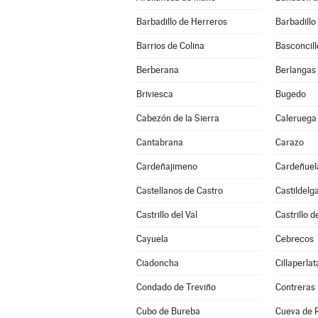
Barbadillo de Herreros
Barbadillo
Barrios de Colina
Basconcill
Berberana
Berlangas
Briviesca
Bugedo
Cabezón de la Sierra
Caleruega
Cantabrana
Carazo
Cardeñajimeno
Cardeñuel
Castellanos de Castro
Castildelg
Castrillo del Val
Castrillo 
Cayuela
Cebrecos
Ciadoncha
Cillaperlat
Condado de Treviño
Contreras
Cubo de Bureba
Cueva de R