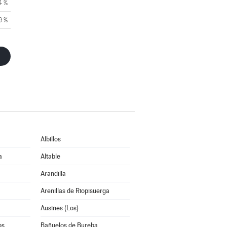
4 %
9 %
Albillos
a
Altable
Arandilla
Arenillas de Riopisuerga
Ausines (Los)
os
Bañuelos de Bureba