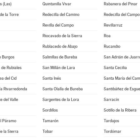
s (Las)
Quintanilla Vivar
Rabanera del Pinar
de la Torre
Redecilla del Camino
Redecilla del Campo
Revilla del Campo
Revillarruz
Riocavado de la Sierra
Roa
Rublacedo de Abajo
Rucandio
e Burgos
Salinillas de Bureba
San Adrián de Juarr
 de Rubiales
San Millán de Lara
Santa Cecilia
a del Cid
Santa Inés
Santa María del Ca
ía Rivarredonda
Santa Olalla de Bureba
Santibáñez de Esgu
e del Valle
Sargentes de la Lora
Sarracín
Sordillos
Sotillo de la Ribera
el Páramo
Tamarón
Tardajos
e la Sierra
Tobar
Tordómar