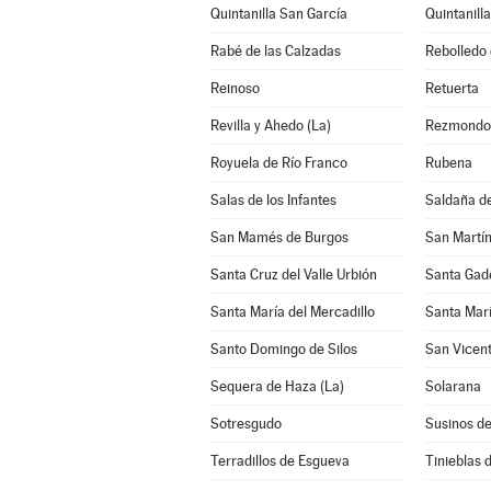
Quintanilla San García
Quintanilla
Rabé de las Calzadas
Rebolledo 
Reinoso
Retuerta
Revilla y Ahedo (La)
Rezmondo
Royuela de Río Franco
Rubena
Salas de los Infantes
Saldaña d
San Mamés de Burgos
San Martín
Santa Cruz del Valle Urbión
Santa Gade
Santa María del Mercadillo
Santa Mar
Santo Domingo de Silos
San Vicent
Sequera de Haza (La)
Solarana
Sotresgudo
Susinos d
Terradillos de Esgueva
Tinieblas d