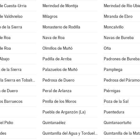
de Cuesta-Urria
Merindad de Montija
Merindad de Río Ubi
e Valdivielso
Milagros
Miranda de Ebro
 de la Sierra
Monasterio de Rodilla
Moncalvillo
de Roa
Nava de Roa
Navas de Bureba
de Roa
Olmillos de Muñó
Oña
 Abajo
Padilla de Arriba
Padrones de Bureba
 de la Sierra
Palazuelos de Muñó
Pampliega
Partido de la Sierra en Tobalina
Pedrosa de Duero
Pedrosa del Páramo
 de Duero
Peral de Arlanza
Piérnigas
 los Barruecos
Pinilla de los Moros
Poza de la Sal
Puebla de Arganzón (La)
Puentedura
el Pidio
Quintanaélez
Quintanaortuño
ides
Quintanilla del Agua y Tordueles
Quintanilla de la Mat