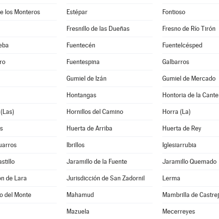
e los Monteros
Estépar
Fontioso
Fresnillo de las Dueñas
Fresno de Río Tirón
eba
Fuentecén
Fuentelcésped
ro
Fuentespina
Galbarros
Gumiel de Izán
Gumiel de Mercado
Hontangas
Hontoria de la Cante
(Las)
Hornillos del Camino
Horra (La)
s
Huerta de Arriba
Huerta de Rey
uarros
Ibrillos
Iglesiarrubia
stillo
Jaramillo de la Fuente
Jaramillo Quemado
ón de Lara
Jurisdicción de San Zadornil
Lerma
o del Monte
Mahamud
Mambrilla de Castre
Mazuela
Mecerreyes