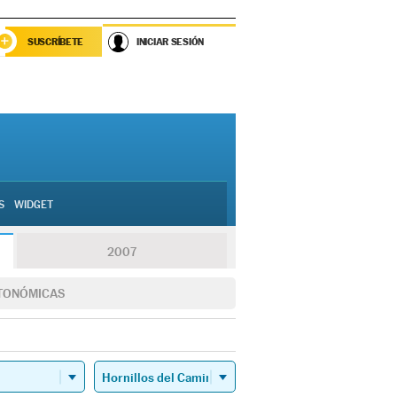
SUSCRÍBETE
INICIAR SESIÓN
S
WIDGET
2007
TONÓMICAS