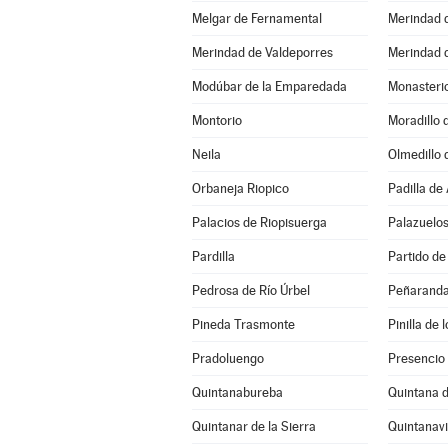
Melgar de Fernamental
Merindad 
Merindad de Valdeporres
Merindad d
Modúbar de la Emparedada
Monasterio
Montorio
Moradillo 
Neila
Olmedillo 
Orbaneja Riopico
Padilla de
Palacios de Riopisuerga
Palazuelos
Pardilla
Pedrosa de Río Úrbel
Peñaranda
Pineda Trasmonte
Pinilla de
Pradoluengo
Presencio
Quintanabureba
Quintana d
Quintanar de la Sierra
Quintanav