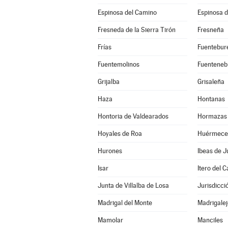
Espinosa del Camino
Espinosa d
Fresneda de la Sierra Tirón
Fresneña
Frías
Fuentebur
Fuentemolinos
Fuenteneb
Grijalba
Grisaleña
Haza
Hontanas
Hontoria de Valdearados
Hormazas 
Hoyales de Roa
Huérmece
Hurones
Ibeas de J
Isar
Itero del Ca
Junta de Villalba de Losa
Jurisdicci
Madrigal del Monte
Madrigalej
Mamolar
Manciles