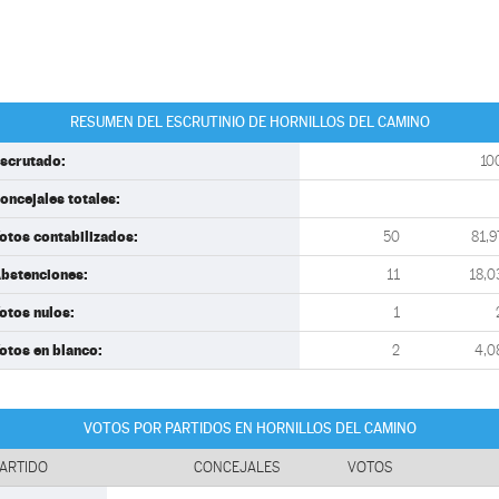
RESUMEN DEL ESCRUTINIO DE HORNILLOS DEL CAMINO
scrutado:
10
oncejales totales:
otos contabilizados:
50
81,9
bstenciones:
11
18,0
otos nulos:
1
otos en blanco:
2
4,0
VOTOS POR PARTIDOS EN HORNILLOS DEL CAMINO
ARTIDO
CONCEJALES
VOTOS