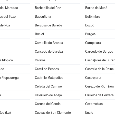
 del Mercado
Barbadillo del Pez
Barrio de Muñó
os del Tozo
Bascuñana
Belbimbre
 de Roa
Berzosa de Bureba
Bozoó
Buniel
Burgos
Campillo de Aranda
Campolara
Carcedo de Bureba
Carcedo de Burgos
a Riopico
Carrias
Cascajares de Bure
ado
Castil de Peones
Castrillo de la Reina
de Riopisuerga
Castrillo Matajudíos
Castrojeriz
Celada del Camino
Cerezo de Río Tirón
a
Cilleruelo de Abajo
Ciruelos de Cervera
Coruña del Conde
Covarrubias
oa (La)
Cuevas de San Clemente
Encío