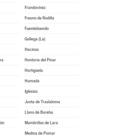
Frandovínez
Fresno de Rodilla
Fuentelisendo
Gallega (La)
Hacinas
ra
Hontoria del Pinar
Hortigüela
Humada
Iglesias
Junta de Traslaloma
Llano de Bureba
jón
Mambrillas de Lara
Medina de Pomar