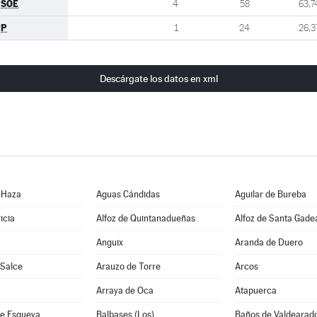
PSOE
4
58
63,7
PP
1
24
26,3
Descárgate los datos en xml
 Haza
Aguas Cándidas
Aguilar de Bureba
icia
Alfoz de Quintanadueñas
Alfoz de Santa Gade
Anguix
Aranda de Duero
 Salce
Arauzo de Torre
Arcos
Arraya de Oca
Atapuerca
e Esgueva
Balbases (Los)
Baños de Valdearad