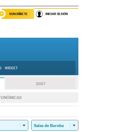
SUSCRÍBETE
INICIAR SESIÓN
S
WIDGET
2007
TONÓMICAS