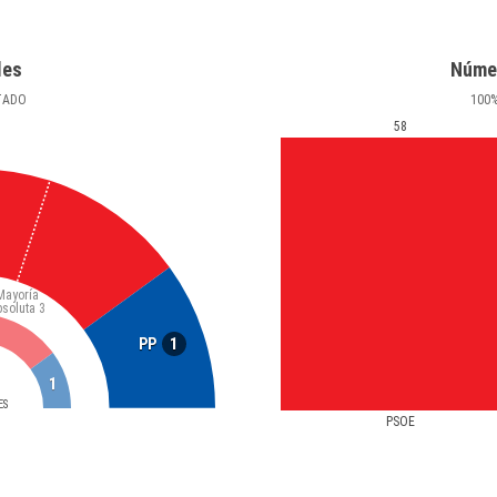
les
Núme
TADO
100
58
Mayoría
bsoluta
3
1
PP
1
ES
PSOE