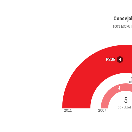
Conceja
100
%
ESCRU
4
PSOE
a
4
5
CONCEJAL
2011
2007