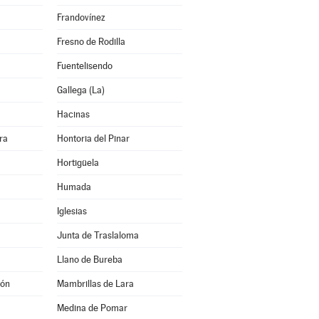
Frandovínez
Fresno de Rodilla
Fuentelisendo
Gallega (La)
Hacinas
ra
Hontoria del Pinar
Hortigüela
Humada
Iglesias
Junta de Traslaloma
Llano de Bureba
jón
Mambrillas de Lara
Medina de Pomar