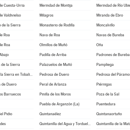
de Cuesta-Urria
Merindad de Montija
Merindad de Río Ubi
e Valdivielso
Milagros
Miranda de Ebro
 de la Sierra
Monasterio de Rodilla
Moncalvillo
de Roa
Nava de Roa
Navas de Bureba
de Roa
Olmillos de Muñó
Oña
 Abajo
Padilla de Arriba
Padrones de Bureba
 de la Sierra
Palazuelos de Muñó
Pampliega
Partido de la Sierra en Tobalina
Pedrosa de Duero
Pedrosa del Páramo
 de Duero
Peral de Arlanza
Piérnigas
 los Barruecos
Pinilla de los Moros
Poza de la Sal
Puebla de Arganzón (La)
Puentedura
el Pidio
Quintanaélez
Quintanaortuño
ides
Quintanilla del Agua y Tordueles
Quintanilla de la Mat