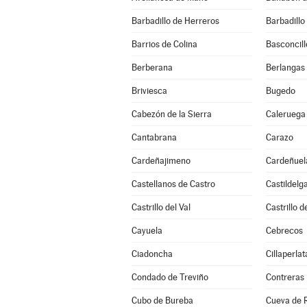
Barbadillo de Herreros
Barbadillo
Barrios de Colina
Basconcill
Berberana
Berlangas
Briviesca
Bugedo
Cabezón de la Sierra
Caleruega
Cantabrana
Carazo
Cardeñajimeno
Cardeñuel
Castellanos de Castro
Castildelg
Castrillo del Val
Castrillo 
Cayuela
Cebrecos
Ciadoncha
Cillaperlat
Condado de Treviño
Contreras
Cubo de Bureba
Cueva de R