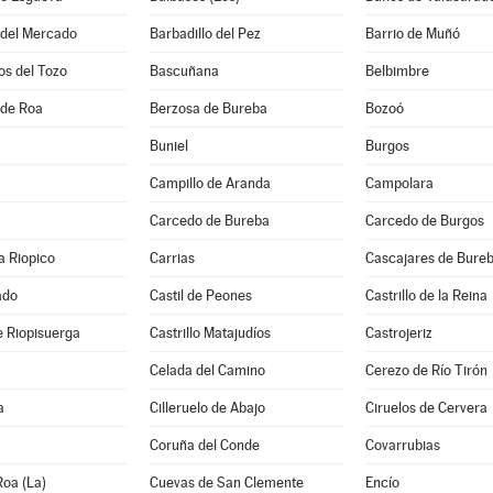
 del Mercado
Barbadillo del Pez
Barrio de Muñó
os del Tozo
Bascuñana
Belbimbre
 de Roa
Berzosa de Bureba
Bozoó
Buniel
Burgos
Campillo de Aranda
Campolara
Carcedo de Bureba
Carcedo de Burgos
a Riopico
Carrias
Cascajares de Bure
ado
Castil de Peones
Castrillo de la Reina
de Riopisuerga
Castrillo Matajudíos
Castrojeriz
Celada del Camino
Cerezo de Río Tirón
a
Cilleruelo de Abajo
Ciruelos de Cervera
Coruña del Conde
Covarrubias
oa (La)
Cuevas de San Clemente
Encío