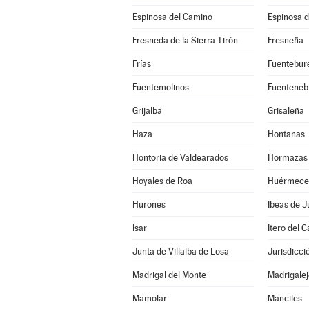
Espinosa del Camino
Espinosa d
Fresneda de la Sierra Tirón
Fresneña
Frías
Fuentebur
Fuentemolinos
Fuenteneb
Grijalba
Grisaleña
Haza
Hontanas
Hontoria de Valdearados
Hormazas 
Hoyales de Roa
Huérmece
Hurones
Ibeas de J
Isar
Itero del Ca
Junta de Villalba de Losa
Jurisdicci
Madrigal del Monte
Madrigalej
Mamolar
Manciles