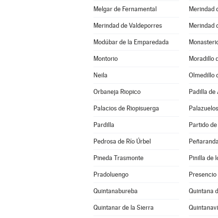
Melgar de Fernamental
Merindad 
Merindad de Valdeporres
Merindad d
Modúbar de la Emparedada
Monasterio
Montorio
Moradillo 
Neila
Olmedillo 
Orbaneja Riopico
Padilla de
Palacios de Riopisuerga
Palazuelos
Pardilla
Pedrosa de Río Úrbel
Peñaranda
Pineda Trasmonte
Pinilla de
Pradoluengo
Presencio
Quintanabureba
Quintana d
Quintanar de la Sierra
Quintanav