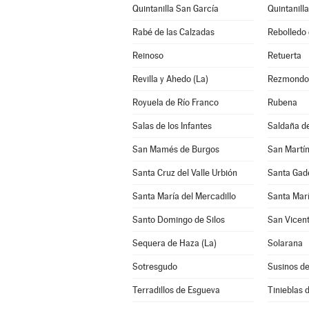
Quintanilla San García
Quintanilla
Rabé de las Calzadas
Rebolledo 
Reinoso
Retuerta
Revilla y Ahedo (La)
Rezmondo
Royuela de Río Franco
Rubena
Salas de los Infantes
Saldaña d
San Mamés de Burgos
San Martín
Santa Cruz del Valle Urbión
Santa Gade
Santa María del Mercadillo
Santa Mar
Santo Domingo de Silos
San Vicent
Sequera de Haza (La)
Solarana
Sotresgudo
Susinos d
Terradillos de Esgueva
Tinieblas d