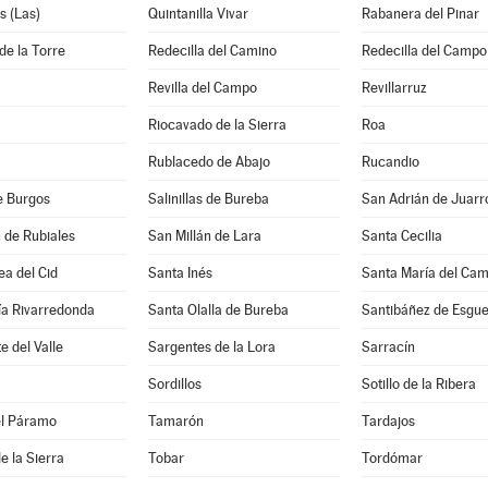
s (Las)
Quintanilla Vivar
Rabanera del Pinar
de la Torre
Redecilla del Camino
Redecilla del Campo
Revilla del Campo
Revillarruz
Riocavado de la Sierra
Roa
Rublacedo de Abajo
Rucandio
e Burgos
Salinillas de Bureba
San Adrián de Juarr
 de Rubiales
San Millán de Lara
Santa Cecilia
a del Cid
Santa Inés
Santa María del Ca
ía Rivarredonda
Santa Olalla de Bureba
Santibáñez de Esgu
e del Valle
Sargentes de la Lora
Sarracín
Sordillos
Sotillo de la Ribera
el Páramo
Tamarón
Tardajos
e la Sierra
Tobar
Tordómar