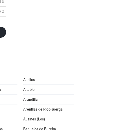
4 %
7 %
Albillos
a
Altable
Arandilla
Arenillas de Riopisuerga
Ausines (Los)
os
Bañuelos de Bureba