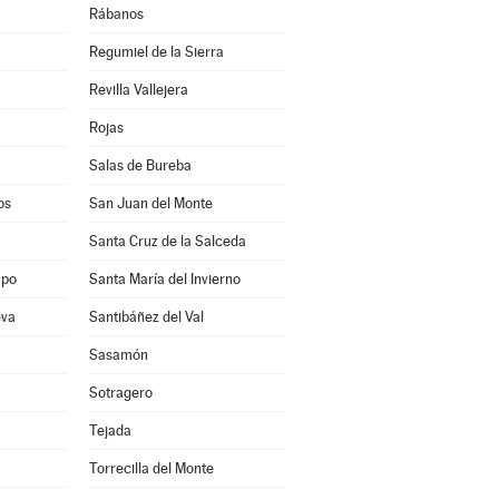
Rábanos
Regumiel de la Sierra
Revilla Vallejera
Rojas
Salas de Bureba
os
San Juan del Monte
Santa Cruz de la Salceda
mpo
Santa María del Invierno
eva
Santibáñez del Val
Sasamón
Sotragero
Tejada
Torrecilla del Monte